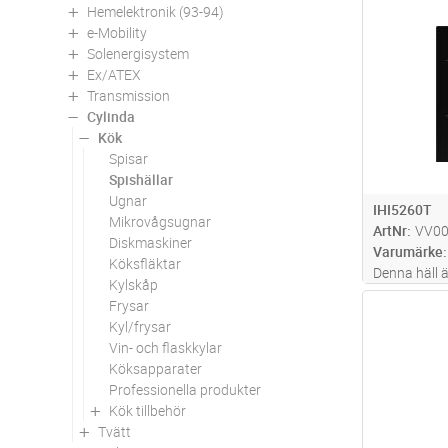
Hemelektronik (93-94)
Antal
e-Mobility
Solenergisystem
Ex/ATEX
Transmission
Cylinda
Kök
Spisar
Spishällar
Ugnar
IHI5260T
Mikrovågsugnar
ArtNr
VV0
Diskmaskiner
Varumärke
Köksfläktar
Denna häll 
Kylskåp
som styrs vi
Frysar
Antal
separata ko
Kyl/frysar
ställas in p
Vin- och flaskkylar
kraftfull bo
Köksapparater
Professionella produkter
Kök tillbehör
Tvätt