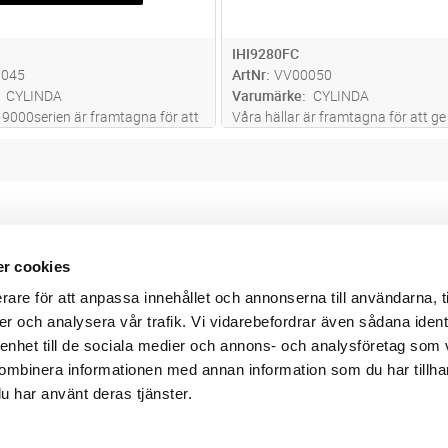
IHI9280FC
0045
ArtNr
VV00050
CYLINDA
Varumärke
CYLINDA
i 9000serien är framtagna för att
Våra hällar är framtagna för att ge
jliga funktion och prestanda.
möjliga funktion och prestanda. De
är försedd med fyra kokzonerna
är försedd med en flexibel zon för a
a en central kontrollpanel med
passa ditt behov vid tillagning av s
liga zoner kan s
...läs mer
vardagsmaten och festmåltid
...lä
r cookies
Webbshop
Digitala kataloger/ publikatio
rare för att anpassa innehållet och annonserna till användarna, t
darvillkor
Leverans- och betalningsvillk
ritetspolicy
Elektronisk kommunikation
er och analysera vår trafik. Vi vidarebefordrar även sådana ident
ttider
Produktväljare
 enhet till de sociala medier och annons- och analysföretag som
und/användare
ombinera informationen med annan information som du har tillhand
 varumärken
u har använt deras tjänster.