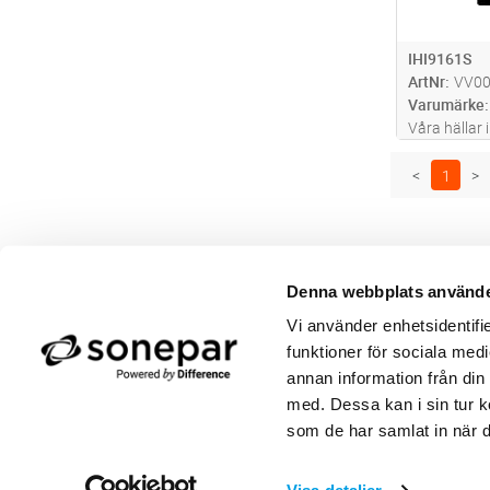
IHI9161S
ArtNr
VV0
Varumärke
Våra hällar 
ge bästa mö
Denna häll 
<
1
>
som styrs vi
touch. Samt
Denna webbplats använde
Butik/Kontakt
Om 
Vi använder enhetsidentifie
Felanmälan
Använ
Returer
Integ
funktioner för sociala medi
Beställa PDF fakturor
Öppe
annan information från din
Medgivande kontokort/direktbetalning
Ny k
med. Dessa kan i sin tur k
Frågor & Svar
Våra
som de har samlat in när d