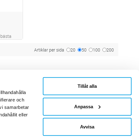
 bästa
nna häll
tt bättre
Artiklar per sida
20
50
100
200
åväl
s mer
Tillåt alla
ner
Om Sonepar
illhandahålla
or
Historik
Kontaktblad
ifierare och
Ledningsgrupp
Anpassa
 vi samarbetar
Hållbarhet
ahållit eller
Jobb & Karriär
Leverantör
Avvisa