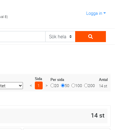
Logga in
val 8)
Sida
Antal
Per sida
<
1
>
20
50
100
200
14 st
14 st