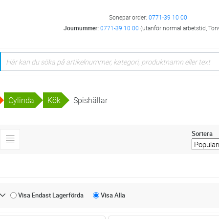
Sonepar order:
0771-39 10 00
Journummer:
0771-39 10 00
(utanför normal arbetstid, Ton
Cylinda
Kök
Spishällar
Sortera
Visa Endast
Lagerförda
Visa
Alla