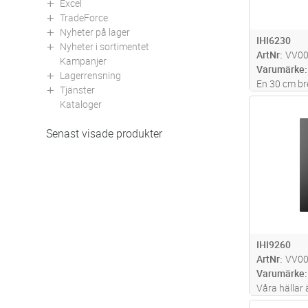
Excel
TradeForce
Nyheter på lager
IHI6230
Nyheter i sortimentet
ArtNr
VV0
Kampanjer
Varumärke
Lagerrensning
En 30 cm br
Tjänster
zon på 21 c
Kataloger
Antal
har både ti
monterad me
Senast visade produkter
230 V som m
IHI9260
ArtNr
VV0
Varumärke
Våra hällar 
möjliga fun