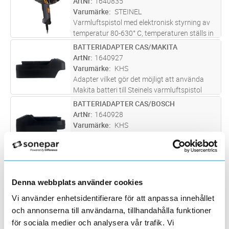
ArtNr
1640835
av fogar, rengöring, upptining, lim-f
...läs mer
Varumärke
STEINEL
Varmluftspistol med elektronisk styrning av
temperatur 80-630° C, temperaturen ställs in
via ett vred på baktill på pistolen. Luftflödet
BATTERIADAPTER CAS/MAKITA
Lägg i kundvagn
ST
150-500 l/min styrs via en 3-stegs brytare på
ArtNr
1640927
handtaget. Drift
...läs mer
Varumärke
KHS
Adapter vilket gör det möjligt att använda
Makita batteri till Steinels varmluftspistol
MH5 (1640084) och limpistol MG5011
BATTERIADAPTER CAS/BOSCH
Lägg i kundvagn
ST
(1640396).
ArtNr
1640928
Varumärke
KHS
Adapter vilket gör det möjligt att använda
Bosch batteri till Steinels varmluftspistol MH5
(1640084) och limpistol MG5011 (1640396).
VARMLUFTPISTOL M18 BHG-0
Lägg i kundvagn
ST
ArtNr
MI00419
Varumärke
MILWAUKEE
Denna webbplats använder cookies
Kompakt varmluftspistol. Varmluftspistolen
Vi använder enhetsidentifierare för att anpassa innehållet
uppnår 470°C. Uppnår driftstemperaturen på
och annonserna till användarna, tillhandahålla funktioner
6 sekunder. REDLINK™ elektroniskt
PIEZOTÄNDNING TILL CHG900
Lägg i kundvagn
ST
för sociala medier och analysera vår trafik. Vi
överbelastningsskydd i verktyg och batteri
ArtNr
1632553