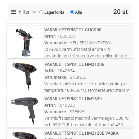
20 st
Filter
Lagerförda
Alla
VARMLUFTSPISTOL CHG900
Lägg i kundvagn
ST
ArtNr
1632550
Varumärke
HELLERMANNTYTON
CHG900 varmluftspistol är bra vid
användning i trånga utrymmen eller där det
inte finns något eluttag. Den passar för att
VARMLUFTSPISTOL HM2120E
Lägg i kundvagn
ST
krympa alla typer av krympprodukter, slang,
ArtNr
1640834
formgods samt kabelreparationer.
...läs mer
Varumärke
STEINEL
Varmluftspistol med elektronisk styrning av
temperatur 80-630° C, temperaturen ställs in
via ett vred på baktill på pistolen. Luftflödet
VARMLUFTSPISTOL HM1620
Lägg i kundvagn
ST
150-500 l/min styrs via en 3-stegs brytare på
ArtNr
1640833
handtaget. Drift
...läs mer
Varumärke
STEINEL
Varmluftspistol med två värmelägen, 300 °C
och 550 °C. Ett maximalt luftflöde på 450
l/min möjliggör att många olika
VARMLUFTSPISTOL HM2120E VÄSKA
Lägg i kundvagn
ST
arbetsmoment kan utföras, alltifrån torkning