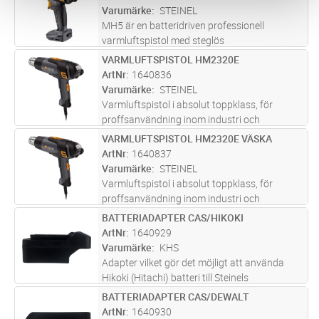
LED lampa belyser arbetsområdet.
...läs mer
Varumärke
STEINEL
MH5 är en batteridriven professionell
varmluftspistol med steglös
temperaturinställning 50-500°C.
VARMLUFTSPISTOL HM2320E
Lägg i kundvagn
ST
Snabbstartande, når 300°C under 4 sek. 6
ArtNr
1640836
olika lägen, luftmängd max 300 l/min. 4 olika
Varumärke
STEINEL
program kan la
...läs mer
Varmluftspistol i absolut toppklass, för
proffsanvändning inom industri och
hantverk. Digital visning av temperaturen
VARMLUFTSPISTOL HM2320E VÄSKA
Lägg i kundvagn
ST
(steg om 10°C), med en högsta
ArtNr
1640837
arbetstemperatur på 650°C. Tre olika program
Varumärke
STEINEL
kan la
...läs mer
Varmluftspistol i absolut toppklass, för
proffsanvändning inom industri och
hantverk. Digital visning av temperaturen
BATTERIADAPTER CAS/HIKOKI
Lägg i kundvagn
ST
(steg om 10°C), med en högsta
ArtNr
1640929
arbetstemperatur på 650°C. Tre olika program
Varumärke
KHS
kan la
...läs mer
Adapter vilket gör det möjligt att använda
Hikoki (Hitachi) batteri till Steinels
varmluftspistol MH5 (1640084) och limpistol
BATTERIADAPTER CAS/DEWALT
Lägg i kundvagn
ST
MG5011 (1640396).
ArtNr
1640930