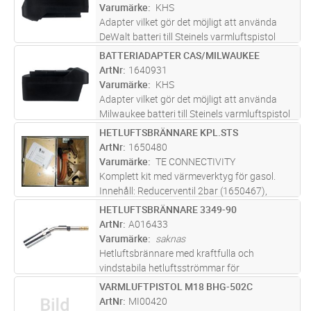
Varumärke
KHS
Adapter vilket gör det möjligt att använda
DeWalt batteri till Steinels varmluftspistol
MH5 (1640084) och limpistol MG5011
BATTERIADAPTER CAS/MILWAUKEE
Lägg i kundvagn
ST
(1640396).
ArtNr
1640931
Varumärke
KHS
Adapter vilket gör det möjligt att använda
Milwaukee batteri till Steinels varmluftspistol
MH5 (1640084) och limpistol MG5011
HETLUFTSBRÄNNARE KPL.STS
Lägg i kundvagn
FP
(1640396).
ArtNr
1650480
Varumärke
TE CONNECTIVITY
Komplett kit med värmeverktyg för gasol.
Innehåll: Reducerventil 2bar (1650467),
Trälåda (1650482), Handtag (1650483),
HETLUFTSBRÄNNARE 3349-90
Lägg i kundvagn
ST
Hetluftbrännare diam 38mm (1650484),
ArtNr
A016433
Slang 4m (1650486), Mjuklågebrännare diam
Varumärke
saknas
5
...läs mer
Hetluftsbrännare med kraftfulla och
vindstabila hetluftsströmmar för
värmekrympning. 3349 är speciellt lämpad för
VARMLUFTPISTOL M18 BHG-502C
Lägg i kundvagn
ST
krymparbeten i trånga utrymmen t ex
ArtNr
MI00420