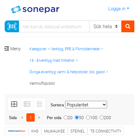
Logga in
Meny
Kategorier
Verktyg, PPE & Förnödenheter
16 - Elverktyg med tillbehör
Övriga elverktyg varm- & hetpistoler, löd, gasol
Varmluftspistol
Sortera
<
1
>
20
50
100
200
Sida
Per sida
KHS
MILWAUKEE
STEINEL
TE CONNECTIVITY