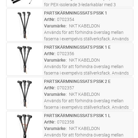
för PEX-isolerade 3-ledarkablar med 3
jordledare samt flertrådiga koppartrådar och
PARTSKÄRMNINGSSATS PSSK 1
Lägg i kundvagn
ST
för montering både inom och utomhus. För 12
ArtNr
0702354
kV 16-95 mm², 24 kV 16-95 mm².
...läs mer
Varumärke
NKT KABELDON
Används för att förhindra överslag mellan
faserna i exempelvis ställverksfack. Används
tillsammans med skärmad anslutning CSE-A,
PARTSKÄRMNINGSSATS PSSK 1 E
Lägg i kundvagn
ST
isolerad anslutning KAP eller kabelavslutning
ArtNr
0702356
SOT. En kopparfläta mont
...läs mer
Varumärke
NKT KABELDON
Används för att förhindra överslag mellan
faserna i exempelvis ställverksfack. Används
tillsammans med skärmad anslutning CSE-A,
PARTSKÄRMNINGSSATS PSSK 2 E
Lägg i kundvagn
ST
isolerad anslutning KAP eller kabelavslutning
ArtNr
0702357
SOT. En kopparfläta mont
...läs mer
Varumärke
NKT KABELDON
Används för att förhindra överslag mellan
faserna i exempelvis ställverksfack. Används
tillsammans med skärmad anslutning CSE-A,
PARTSKÄRMNINGSSATS PSSK 1 L
Lägg i kundvagn
ST
isolerad anslutning KAP eller kabelavslutning
ArtNr
0702358
SOT. En kopparfläta mont
...läs mer
Varumärke
NKT KABELDON
Används för att förhindra överslag mellan