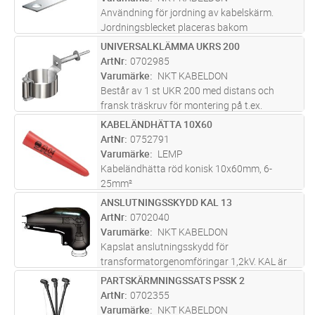
3
...läs mer
Användning för jordning av kabelskärm.
Jordningsblecket placeras bakom
universalklämman.
UNIVERSALKLÄMMA UKRS 200
Lägg i kundvagn
ST
ArtNr
0702985
Varumärke
NKT KABELDON
Består av 1 st UKR 200 med distans och
fransk träskruv för montering på t.ex.
trästolpe.
KABELÄNDHÄTTA 10X60
Lägg i kundvagn
ST
ArtNr
0752791
Varumärke
LEMP
Kabeländhätta röd konisk 10x60mm, 6-
25mm²
ANSLUTNINGSSKYDD KAL 13
Lägg i kundvagn
ST
ArtNr
0702040
Varumärke
NKT KABELDON
Kapslat anslutningsskydd för
transformatorgenomföringar 1,2kV. KAL är
tillverkad i UV-beständig latex och består av
PARTSKÄRMNINGSSATS PSSK 2
Lägg i kundvagn
ST
ett inre gult och ett yttre svart skikt. Skikten
ArtNr
0702355
ger dubbel isolation samtidigt som
...läs mer
Varumärke
NKT KABELDON