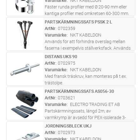
Varumärke
NKT KABELDON
Fäster runda profiler med Ø 20-90 mm eller
kantiga profiler med omkretsen 60-300 mm.
Bandhållare av varmförzinkad stålplåt, band
PARTSKÄRMNINGSSATS PSSK 2 L
Lägg i kundvagn
ST
med tjocklek 0,2 mm av omagnetiskt rostfritt
ArtNr
0702359
stål SS 2333-02 med runda
...läs mer
Varumärke
NKT KABELDON
Används för att förhindra överslag mellan
faserna i exempelvis ställverksfack. Används
tillsammans med skärmad anslutning CSE-A,
DISTANS UKS 90
Lägg i kundvagn
ST
isolerad anslutning KAP eller kabelavslutning
ArtNr
0702975
SOT. PSSK 2 L är en förl
...läs mer
Varumärke
NKT KABELDON
Med fransk träskruv, kan monteras på t.ex.
trästolpe.
PARTSKÄRMNINGSSATS AS056-30
Lägg i kundvagn
ST
ArtNr
0703621
Varumärke
ELECTRO TRADING ET AB
Partskärmningssats, längd 2m, av
varmkrymp är avsedd för PEX-isolerade 3-
ledarkablar med 3 jordledare samt flertrådiga
JORDNINGSBLECK UKJ
Lägg i kundvagn
ST
koppartrådar och för montering både inom
ArtNr
0702973
och utomhus. För 12-24 kV 95-300 mm²,
Varumärke
NKT KABELDON