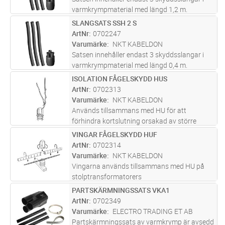
varmkrympmaterial med längd 1,2 m.
SLANGSATS SSH 2 S
Lägg i kundvagn
ST
ArtNr
0702247
Varumärke
NKT KABELDON
Satsen innehåller endast 3 skyddsslangar i
varmkrympmaterial med längd 0,4 m.
ISOLATION FÅGELSKYDD HUS
Lägg i kundvagn
ST
ArtNr
0702313
Varumärke
NKT KABELDON
Används tillsammans med HU för att
förhindra kortslutning orsakad av större
fåglar. För stolptransformatorers
VINGAR FÅGELSKYDD HUF
Lägg i kundvagn
ST
högspänningsgenomföringar, stödisolatorer
ArtNr
0702314
m.m.
Varumärke
NKT KABELDON
Vingarna används tillsammans med HU på
stolptransformatorers
högspänningsgenomföringar, stödisolatorer
PARTSKÄRMNINGSSATS VKA1
Lägg i kundvagn
ST
m.m. Skyddar friledningen närmast isolatorn
ArtNr
0702349
från att kortslutas.
Varumärke
ELECTRO TRADING ET AB
Partskärmningssats av varmkrymp är avsedd