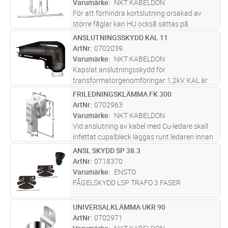
Varumärke
NKT KABELDON
mer
För att förhindra kortslutning orsakad av
större fåglar kan HU också sättas på
ventilavledarna. HU kan även kompletteras
ANSLUTNINGSSKYDD KAL 11
Lägg i kundvagn
ST
med isolationsspiral HUS samt vingar HUF.
ArtNr
0702039
Vingarna vilken skyddar friledningen
...läs mer
Varumärke
NKT KABELDON
Kapslat anslutningsskydd för
transformatorgenomföringar 1,2kV. KAL är
tillverkad i UV-beständig latex och består av
FRILEDNINGSKLÄMMA FK 300
Lägg i kundvagn
ST
ett inre gult och ett yttre svart skikt. Skikten
ArtNr
0702963
ger dubbel isolation samtidigt som
...läs mer
Varumärke
NKT KABELDON
Vid anslutning av kabel med Cu-ledare skall
infettat cupalbleck läggas runt ledaren innan
den monteras i klämman.
ANSL SKYDD SP 38.3
Lägg i kundvagn
FP
ArtNr
0718370
Varumärke
ENSTO
FÅGELSKYDD LSP TRAFO 3 FASER
UNIVERSALKLÄMMA UKR 90
Lägg i kundvagn
ST
ArtNr
0702971