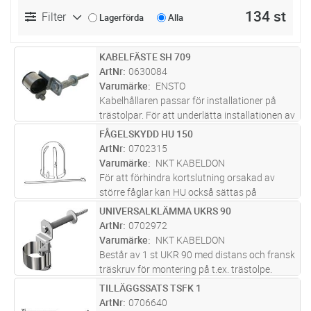
134 st
Filter
Lagerförda
Alla
KABELFÄSTE SH 709
Lägg i kundvagn
ST
ArtNr
0630084
Varumärke
ENSTO
Kabelhållaren passar för installationer på
trästolpar. För att underlätta installationen av
kabelhållaren på stolpen rekomenderas att
FÅGELSKYDD HU 150
Lägg i kundvagn
ST
förborra ett 10mm hål för skruven
ArtNr
0702315
Varumärke
NKT KABELDON
För att förhindra kortslutning orsakad av
större fåglar kan HU också sättas på
ventilavledarna. HU kan även kompletteras
UNIVERSALKLÄMMA UKRS 90
Lägg i kundvagn
ST
med isolationsspiral HUS samt vingar HUF.
ArtNr
0702972
Vingarna vilken skyddar friledningen
...läs mer
Varumärke
NKT KABELDON
Består av 1 st UKR 90 med distans och fransk
träskruv för montering på t.ex. trästolpe.
Fäster runda profiler med Ø 20-90 mm eller
TILLÄGGSSATS TSFK 1
Lägg i kundvagn
ST
kantiga profiler med omkretsen 60-300 mm.
ArtNr
0706640