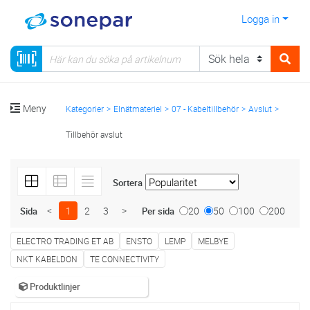
Logga in
Meny
Kategorier
Elnätmateriel
07 - Kabeltillbehör
Avslut
Tillbehör avslut
Sortera
<
1
2
3
>
20
50
100
200
Sida
Per sida
ELECTRO TRADING ET AB
ENSTO
LEMP
MELBYE
NKT KABELDON
TE CONNECTIVITY
Produktlinjer