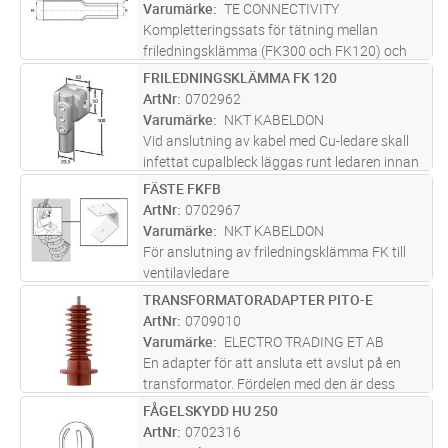
Bandhållare av varmförzink
...läs mer
Varumärke
TE CONNECTIVITY
Kompletteringssats för tätning mellan
friledningsklämma (FK300 och FK120) och
kabelavslut typ OXSU 12-24kV. Ledararea 50-
FRILEDNINGSKLÄMMA FK 120
Lägg i kundvagn
ST
300mm².
ArtNr
0702962
Varumärke
NKT KABELDON
Vid anslutning av kabel med Cu-ledare skall
infettat cupalbleck läggas runt ledaren innan
den monteras i klämman.
FÄSTE FKFB
Lägg i kundvagn
ST
ArtNr
0702967
Varumärke
NKT KABELDON
För anslutning av friledningsklämma FK till
ventilavledare
TRANSFORMATORADAPTER PITO-E
Lägg i kundvagn
FP
ArtNr
0709010
Varumärke
ELECTRO TRADING ET AB
En adapter för att ansluta ett avslut på en
transformator. Fördelen med den är dess
korta längd. Vid användande av PITO-E är
FÅGELSKYDD HU 250
Lägg i kundvagn
ST
avståndet mellan transformators lock och
ArtNr
0702316
toppen på adaptern endast 305 mm.
...läs