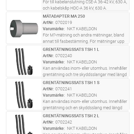
För till kabelanslutning CSE-A 36-42 kV, 630 A,
och kabelskåp HDC-A 36 kV, 630 A.
MÄTADAPTER MA 250
Lägg i kundvagn
ST
ArtNr
0702019
Varumärke
NKT KABELDON
För M?-mätning och andra mätningar, bland
annat till fasbestämning. För mätningar upp
till 5 kV DC, 250 A.
GRENTÄTNINGSSATS TSH 1 L
Lägg i kundvagn
ST
ArtNr
0702240
Varumärke
NKT KABELDON
Kan användas inom- eller utomhus. Innehåller
grentätning och tre skyddsslangar med längd
1,2 m. Grentätning och skyddsslangar i
GRENTÄTNINGSSATS TSH 1 S
Lägg i kundvagn
ST
varmkrympmaterial, najtråd för mekanisk
ArtNr
0702241
förstärkning av grenen samt jor
...läs mer
Varumärke
NKT KABELDON
Kan användas inom- eller utomhus. Innehåller
grentätning och en skyddsslang med längd
0,4 m. Grentätning och skyddsslang i
GRENTÄTNINGSSATS TSH 2 L
Lägg i kundvagn
ST
varmkrympmaterial, najtråd för mekanisk
ArtNr
0702242
förstärkning av grenen samt jordtråd
...läs
Varumärke
NKT KABELDON
mer