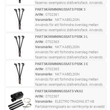
faserna i exempelvis ställverksfack. Används
tillsammans med skärmad anslutning CSE-A,
PARTSKÄRMNINGSSATS PSSK 3
Lägg i kundvagn
ST
isolerad anslutning KAP eller kabelavslutning
ArtNr
0702361
SOT. PSST 150 är en förl
...läs mer
Varumärke
NKT KABELDON
Används för att förhindra överslag mellan
faserna i exempelvis ställverksfack. Används
tillsammans med skärmad anslutning CSE-A,
PARTSKÄRMNINGSSATS PSSK 3 L
Lägg i kundvagn
ST
isolerad anslutning KAP eller kabelavslutning
ArtNr
0702363
SOT. En kopparfläta mont
...läs mer
Varumärke
NKT KABELDON
Används för att förhindra överslag mellan
faserna i exempelvis ställverksfack. Används
tillsammans med skärmad anslutning CSE-A,
PARTSKÄRMNINGSSATS PSSK 3 E
Lägg i kundvagn
ST
isolerad anslutning KAP eller kabelavslutning
ArtNr
0702365
SOT. PSST 150 är en förl
...läs mer
Varumärke
NKT KABELDON
Används för att förhindra överslag mellan
faserna i exempelvis ställverksfack. Används
tillsammans med skärmad anslutning CSE-A,
PARTSKÄRMNINGSSATS VKA2
Lägg i kundvagn
ST
isolerad anslutning KAP eller kabelavslutning
ArtNr
0702367
SOT. En kopparfläta mont
...läs mer
Varumärke
ELECTRO TRADING ET AB
Partskärmningssats av varmkrymp är avsedd