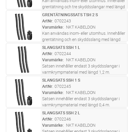
Kan användas inom- eller utomhus. Innehåller
grentätning och tre skyddsslangar med längd
1,2 m. Grentätning och skyddsslangar i
GRENTÄTNINGSSATS TSH 2 S
Lägg i kundvagn
ST
varmkrympmaterial, najtråd för mekanisk
ArtNr
0702243
förstärkning av grenen samt jor
...läs mer
Varumärke
NKT KABELDON
Kan användas inom- eller utomhus. Innehåller
grentätning och en skyddsslang med längd
0,4 m. Grentätning och skyddsslang i
SLANGSATS SSH 1 L
Lägg i kundvagn
ST
varmkrympmaterial, najtråd för mekanisk
ArtNr
0702244
förstärkning av grenen samt jordtråd
...läs
Varumärke
NKT KABELDON
mer
Satsen innehåller endast 3 skyddsslangar i
varmkrympmaterial med längd 1,2 m.
SLANGSATS SSH 1 S
Lägg i kundvagn
ST
ArtNr
0702245
Varumärke
NKT KABELDON
Satsen innehåller endast 3 skyddsslangar i
varmkrympmaterial med längd 0,4 m.
SLANGSATS SSH 2 L
Lägg i kundvagn
ST
ArtNr
0702246
Varumärke
NKT KABELDON
Satsen innehåller endast 3 skyddsslangar i