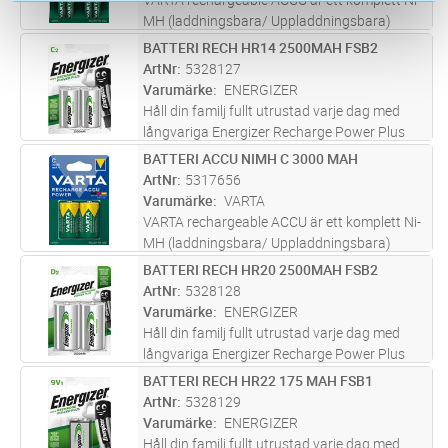
MH (laddningsbara/ Uppladdningsbara)
batterisortiment i alla storlekar och kapacitet.
BATTERI RECH HR14 2500MAH FSB2
Lägg i kundvagn
FP
Lämplig för alla vanliga laddare och
ArtNr
5328127
standardapplikationer på marknade
...läs mer
Varumärke
ENERGIZER
Håll din familj fullt utrustad varje dag med
långvariga Energizer Recharge Power Plus
uppladdningsbara batterier. Varje Energizer
BATTERI ACCU NIMH C 3000 MAH
Lägg i kundvagn
FP
Recharge Power Plus-batteri kan laddas och
ArtNr
5317656
användas hundratals gånger
...läs mer
Varumärke
VARTA
VARTA rechargeable ACCU är ett komplett Ni-
MH (laddningsbara/ Uppladdningsbara)
batterisortiment i alla storlekar och kapacitet.
BATTERI RECH HR20 2500MAH FSB2
Lägg i kundvagn
FP
Lämplig för alla vanliga laddare och
ArtNr
5328128
standardapplikationer på marknade
...läs mer
Varumärke
ENERGIZER
Håll din familj fullt utrustad varje dag med
långvariga Energizer Recharge Power Plus
uppladdningsbara batterier. Varje Energizer
BATTERI RECH HR22 175 MAH FSB1
Lägg i kundvagn
ST
Recharge Power Plus-batteri kan laddas och
ArtNr
5328129
användas hundratals gånger
...läs mer
Varumärke
ENERGIZER
Håll din familj fullt utrustad varje dag med