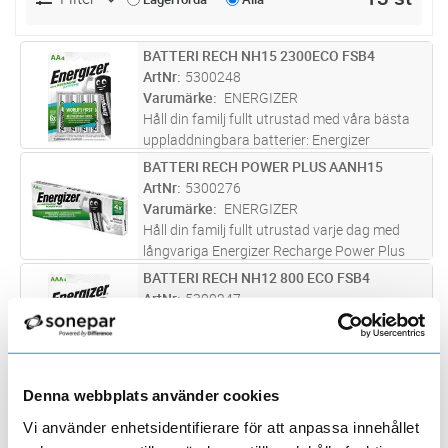
BATTERI RECH NH15 2300ECO FSB4
Lägg i kundvagn
FP
ArtNr
5300248
Varumärke
ENERGIZER
Håll din familj fullt utrustad med våra bästa
uppladdningbara batterier: Energizer
Recharge Extreme. Batterierna kommer
BATTERI RECH POWER PLUS AANH15
Lägg i kundvagn
FP
förladdade och kan användas direkt. Varje
ArtNr
5300276
Energizer Recharge Extreme AA-batteri
...läs
Varumärke
ENERGIZER
mer
Håll din familj fullt utrustad varje dag med
långvariga Energizer Recharge Power Plus
uppladdningsbara batterier. Batterierna
BATTERI RECH NH12 800 ECO FSB4
Lägg i kundvagn
FP
kommer förladdade och kan användas direkt.
ArtNr
5300247
Varje Energizer Recharge Power
...läs mer
Varumärke
ENERGIZER
Håll din familj fullt utrustad med våra bästa
uppladdningbara batterier: Energizer
Recharge Extreme. Batterierna kommer
BATTERI ACCU NIMH AA 2100 MAH
Lägg i kundvagn
FP
Denna webbplats använder cookies
förladdade och kan användas direkt. Varje
ArtNr
5317674
Energizer Recharge Extreme AAA-batter
...läs
Vi använder enhetsidentifierare för att anpassa innehållet
Varumärke
VARTA
mer