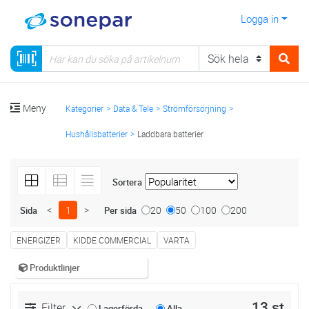
Logga in
Meny
Kategorier
Data & Tele
Strömförsörjning
Hushållsbatterier
Laddbara batterier
Sortera
<
1
>
20
50
100
200
Sida
Per sida
ENERGIZER
KIDDE COMMERCIAL
VARTA
Produktlinjer
13 st
Filter
Lagerförda
Alla