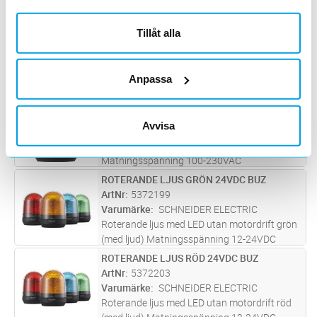
Matningsspänning 100-230VAC
Kapslingsklass IP65
ROTERANDE LJUS ORANGE 230VAC
Lägg i kundvagn
ST
Tillåt alla
ArtNr
5372197
Varumärke
SCHNEIDER ELECTRIC
Roterande ljus med LED utan motordrift
Anpassa
orange Matningsspänning 100-230VAC
Kapslingsklass IP65
ROTERANDE LJUS BLÅ 230VAC
Lägg i kundvagn
ST
ArtNr
5372198
Avvisa
Varumärke
SCHNEIDER ELECTRIC
Roterande ljus med LED utan motordrift blå
Matningsspänning 100-230VAC
Kapslingsklass IP65
ROTERANDE LJUS GRÖN 24VDC BUZ
Lägg i kundvagn
ST
ArtNr
5372199
Varumärke
SCHNEIDER ELECTRIC
Roterande ljus med LED utan motordrift grön
(med ljud) Matningsspänning 12-24VDC
Kapslingsklass IP65
ROTERANDE LJUS RÖD 24VDC BUZ
Lägg i kundvagn
ST
ArtNr
5372203
Varumärke
SCHNEIDER ELECTRIC
Roterande ljus med LED utan motordrift röd