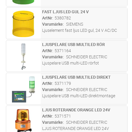
FAST LJUS LED GUL 24 V
Lägg i kundvagn
ST
ArtNr
5380782
Varumärke
SIEMENS
Ljuselement fast ljus LED gul, 24 V AC/DC
LJUSPELARE USB MULTILED RÖR
Lägg i kundvagn
ST
ArtNr
5371164
Varumärke
SCHNEIDER ELECTRIC
Ljuspelare USB multi-LED rörfot
LJUSPELARE USB MULTILED DIREKT
Lägg i kundvagn
ST
ArtNr
5371179
Varumärke
SCHNEIDER ELECTRIC
Ljuspelare USB multi-LED direktmontage
LJUS ROTERANDE ORANGE LED 24V
Lägg i kundvagn
ST
ArtNr
5371571
Varumärke
SCHNEIDER ELECTRIC
LJUS ROTERANDE ORANGE LED 24V