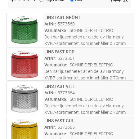
LINS FAST GRÖNT
Lägg i kundvagn
ST
ArtNr
5373560
Varumärke
SCHNEIDER ELECTRIC
Den här ljusenheten är en del av Harmony
XVB7-sortimentet, som innehåller Ø 70mm
modulära ljuspelare designade för enkel
LINS FAST RÖD
Lägg i kundvagn
ST
kundmontering. Den här gröna ljusenhet
ArtNr
5373561
ansluts till en bas och till andra ljus
...läs mer
Varumärke
SCHNEIDER ELECTRIC
Den här ljusenheten är en del av Harmony
XVB7-sortimentet, som innehåller Ø 70mm
modulära ljuspelare designade för enkel
LINS FAST VITT
Lägg i kundvagn
ST
kundmontering. Den här röda ljusenhet
ArtNr
5373564
ansluts till en bas och till andra ljus-
...läs mer
Varumärke
SCHNEIDER ELECTRIC
Den här ljusenheten är en del av Harmony
XVB7-sortimentet, som innehåller Ø 70mm
modulära ljuspelare designade för enkel
LINS FAST GUL
Lägg i kundvagn
ST
kundmontering. Denna vita ljusenhet ansluts
ArtNr
5373565
till en bas och till andra ljus- e
...läs mer
Varumärke
SCHNEIDER ELECTRIC