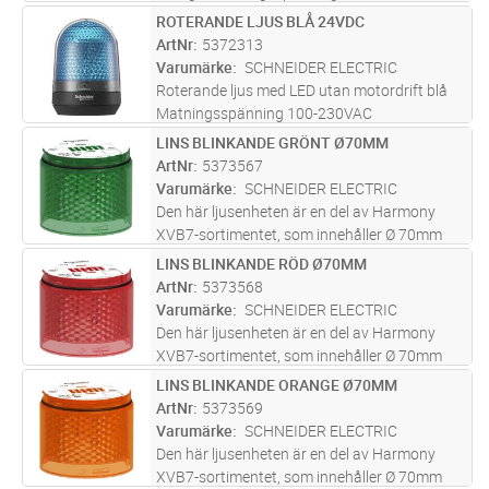
Kapslingsklass IP65
ROTERANDE LJUS BLÅ 24VDC
Lägg i kundvagn
ST
ArtNr
5372313
Varumärke
SCHNEIDER ELECTRIC
Roterande ljus med LED utan motordrift blå
Matningsspänning 100-230VAC
Kapslingsklass IP65
LINS BLINKANDE GRÖNT Ø70MM
Lägg i kundvagn
ST
ArtNr
5373567
Varumärke
SCHNEIDER ELECTRIC
Den här ljusenheten är en del av Harmony
XVB7-sortimentet, som innehåller Ø 70mm
modulära ljuspelare designade för enkel
LINS BLINKANDE RÖD Ø70MM
Lägg i kundvagn
ST
kundmontering. Denna gröna ljusenhet
ArtNr
5373568
ansluts till en bas och till andra ljus-
...läs mer
Varumärke
SCHNEIDER ELECTRIC
Den här ljusenheten är en del av Harmony
XVB7-sortimentet, som innehåller Ø 70mm
modulära ljuspelare designade för enkel
LINS BLINKANDE ORANGE Ø70MM
Lägg i kundvagn
ST
kundmontering. Denna röda ljusenhet ansluts
ArtNr
5373569
till en bas och till andra ljus- e
...läs mer
Varumärke
SCHNEIDER ELECTRIC
Den här ljusenheten är en del av Harmony
XVB7-sortimentet, som innehåller Ø 70mm