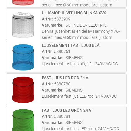
serien, med Ø 60 mm modulära ljustorn
designade för enkel kundmontering. Denna
LJUSMODUL VIT LINS BLINKA XV6
Lägg i kundvagn
ST
rödljusenhet är designad som en
ArtNr
5373909
belysningsenhet som ansluts till en bas och
Varumärke
SCHNEIDER ELECTRIC
til
...läs mer
Denna ljusenhet är en del av Harmony XV6-
serien, med Ø 60 mm modulära ljustorn
designade för enkel kundmontering. Denna
LJUSELEMENT FAST LJUS BLÅ
Lägg i kundvagn
ST
vita ljusenhet är designad som en
ArtNr
5380761
belysningsenhet som ansluts till en bas och
Varumärke
SIEMENS
t
...läs mer
Ljuselement fast ljus blå, 12... 240V AC/DC
FAST LJUS LED RÖD 24 V
Lägg i kundvagn
ST
ArtNr
5380780
Varumärke
SIEMENS
Ljuselement fast ljus LED röd, 24 V AC/DC
FAST LJUS LED GRÖN 24 V
Lägg i kundvagn
ST
ArtNr
5380781
Varumärke
SIEMENS
Ljuselement fast ljus LED grön, 24 V AC/DC