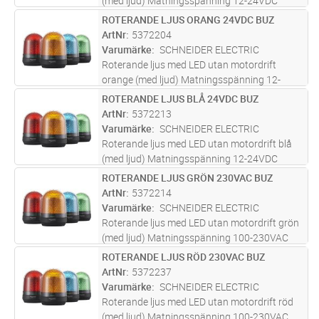
(med ljud) Matningsspänning 12-24VDC
Kapslingsklass IP65
ROTERANDE LJUS ORANG 24VDC BUZ
Lägg i kundvagn
ST
ArtNr
5372204
Varumärke
SCHNEIDER ELECTRIC
Roterande ljus med LED utan motordrift
orange (med ljud) Matningsspänning 12-
24VDC Kapslingsklass IP65
ROTERANDE LJUS BLÅ 24VDC BUZ
Lägg i kundvagn
ST
ArtNr
5372213
Varumärke
SCHNEIDER ELECTRIC
Roterande ljus med LED utan motordrift blå
(med ljud) Matningsspänning 12-24VDC
Kapslingsklass IP65
ROTERANDE LJUS GRÖN 230VAC BUZ
Lägg i kundvagn
ST
ArtNr
5372214
Varumärke
SCHNEIDER ELECTRIC
Roterande ljus med LED utan motordrift grön
(med ljud) Matningsspänning 100-230VAC
Kapslingsklass IP65
ROTERANDE LJUS RÖD 230VAC BUZ
Lägg i kundvagn
ST
ArtNr
5372237
Varumärke
SCHNEIDER ELECTRIC
Roterande ljus med LED utan motordrift röd
(med ljud) Matningsspänning 100-230VAC