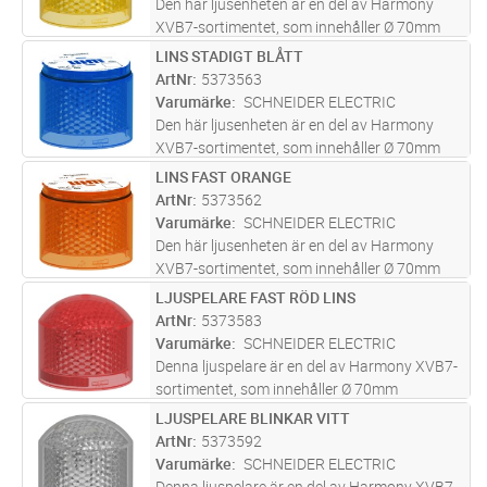
Den här ljusenheten är en del av Harmony
XVB7-sortimentet, som innehåller Ø 70mm
modulära ljuspelare designade för enkel
LINS STADIGT BLÅTT
Lägg i kundvagn
ST
kundmontering. Denna gula ljusenheten
ArtNr
5373563
ansluts till en bas och till andra ljus-
...läs mer
Varumärke
SCHNEIDER ELECTRIC
Den här ljusenheten är en del av Harmony
XVB7-sortimentet, som innehåller Ø 70mm
modulära ljuspelare designade för enkel
LINS FAST ORANGE
Lägg i kundvagn
ST
kundmontering. Denna blåa ljusenhet ansluts
ArtNr
5373562
till en bas och till andra ljus- e
...läs mer
Varumärke
SCHNEIDER ELECTRIC
Den här ljusenheten är en del av Harmony
XVB7-sortimentet, som innehåller Ø 70mm
modulära ljuspelare designade för enkel
LJUSPELARE FAST RÖD LINS
Lägg i kundvagn
ST
kundmontering. Den här oranga ljusenheten
ArtNr
5373583
ansluts till en bas och till andra l
...läs mer
Varumärke
SCHNEIDER ELECTRIC
Denna ljuspelare är en del av Harmony XVB7-
sortimentet, som innehåller Ø 70mm
modulära ljuspelare designade för enkel
LJUSPELARE BLINKAR VITT
Lägg i kundvagn
ST
kundmontering. Denna röda ljuspelare ansluts
ArtNr
5373592
till en bas och till ljus- eller lju
...läs mer
Varumärke
SCHNEIDER ELECTRIC
Denna ljuspelare är en del av Harmony XVB7-