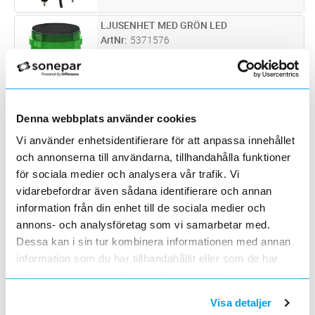
LJUSENHET MED GRÖN LED
Lägg i kundvagn
ST
ArtNr
5371576
Varumärke
SCHNEIDER ELECTRIC
Ljusenhet med Grön ljusstark LED, diameter
60mm, IP65
ROTERANDE LJUS GRÖN 24VDC
Lägg i kundvagn
ST
ArtNr
5372194
Denna webbplats använder cookies
Varumärke
SCHNEIDER ELECTRIC
Vi använder enhetsidentifierare för att anpassa innehållet
Roterande ljus med LED utan motordrift grön
och annonserna till användarna, tillhandahålla funktioner
Matningsspänning 12-24VDC Kapslingsklass
för sociala medier och analysera vår trafik. Vi
IP65
ROTERANDE LJUS GRÖN 230VAC
Lägg i kundvagn
ST
vidarebefordrar även sådana identifierare och annan
ArtNr
5372195
information från din enhet till de sociala medier och
Varumärke
SCHNEIDER ELECTRIC
annons- och analysföretag som vi samarbetar med.
Roterande ljus med LED utan motordrift grön
Matningsspänning 100-230VAC
Dessa kan i sin tur kombinera informationen med annan
Kapslingsklass IP65
information som du har tillhandahållit eller som de har
ROTERANDE LJUS RÖD 230VAC
Lägg i kundvagn
ST
ArtNr
5372196
samlat in när du har använt deras tjänster.
Varumärke
SCHNEIDER ELECTRIC
Visa detaljer
Roterande ljus med LED utan motordrift röd