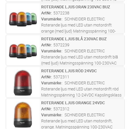
Kapslingsklass IP65
ROTERANDE LJUS ORAN 230VAC BUZ
Lägg i kundvagn
ST
ArtNr
5372238
Varumärke
SCHNEIDER ELECTRIC
Roterande ljus med LED utan motordrift
orange (med ljud) Matningsspänning 100-
230VAC Kapslingsklass IP65
ROTERANDE LJUS BLÅ 230VAC BUZ
Lägg i kundvagn
ST
ArtNr
5372239
Varumärke
SCHNEIDER ELECTRIC
Roterande ljus med LED utan motordrift blå
(med ljud) Matningsspänning 100-230VAC
Kapslingsklass IP65
ROTERANDE LJUS RÖD 24VDC
Lägg i kundvagn
ST
ArtNr
5372311
Varumärke
SCHNEIDER ELECTRIC
Roterande ljus med LED utan motordrift röd
Matningsspänning 12-24VDC Kapslingsklass
IP65
ROTERANDE LJUS ORANGE 24VDC
Lägg i kundvagn
ST
ArtNr
5372312
Varumärke
SCHNEIDER ELECTRIC
Roterande ljus med LED utan motordrift,
orange. Matningsspänning 100-230VAC