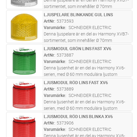
sortimentet, som innehåller Ø 70mm
modulära ljuspelare designade för enkel
LJUSPELARE BLINKANDE GUL LINS
Lägg i kundvagn
ST
kundmontering. Denna vita ljuspelare ansluts
ArtNr
5373593
till en bas och till ljus- eller lju
...läs mer
Varumärke
SCHNEIDER ELECTRIC
Denna ljuspelare är en del av Harmony XVB7-
sortimentet, som innehåller Ø 70mm
modulära ljuspelare designade för enkel
LJUSMODUL GRÖN LINS FAST XV6
Lägg i kundvagn
ST
kundmontering. Denna gula ljuspelare ansluts
ArtNr
5373887
till en bas och till ljus- eller lju
...läs mer
Varumärke
SCHNEIDER ELECTRIC
Denna ljusenhet är en del av Harmony XV6-
serien, med Ø 60 mm modulära ljustorn
designade för enkel kundmontering. Denna
LJUSMODUL RÖD LINS FAST XV6
Lägg i kundvagn
ST
gröna ljusenhet är designad som en
ArtNr
5373889
belysningsenhet som ansluts till en bas och
Varumärke
SCHNEIDER ELECTRIC
...läs mer
Denna ljusenhet är en del av Harmony XV6-
serien, med Ø 60 mm modulära ljustorn
designade för enkel kundmontering. Denna
LJUSMODUL RÖD LINS BLINKA XV6
Lägg i kundvagn
ST
rödljusenhet är designad som en
ArtNr
5373906
belysningsenhet som ansluts till en bas och
Varumärke
SCHNEIDER ELECTRIC
til
...läs mer
Denna ljusenhet är en del av Harmony XV6-