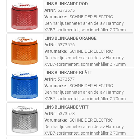
modulära ljuspelare designade för enkel
LINS BLINKANDE RÖD
Lägg i kundvagn
ST
kundmontering. Denna gröna ljusenhet
ArtNr
5373575
ansluts till en bas och till andra ljus-
...läs mer
Varumärke
SCHNEIDER ELECTRIC
Den här ljusenheten är en del av Harmony
XVB7-sortimentet, som innehåller Ø 70mm
modulära ljuspelare designade för enkel
LINS BLINKANDE ORANGE
Lägg i kundvagn
ST
kundmontering. Denna röda ljusenhet ansluts
ArtNr
5373576
till en bas och till andra ljus- e
...läs mer
Varumärke
SCHNEIDER ELECTRIC
Den här ljusenheten är en del av Harmony
XVB7-sortimentet, som innehåller Ø 70mm
modulära ljuspelare designade för enkel
LINS BLINKANDE BLÅTT
Lägg i kundvagn
ST
kundmontering. Denna oranga ljusenheten
ArtNr
5373577
ansluts till en bas och till andra lju
...läs mer
Varumärke
SCHNEIDER ELECTRIC
Den här ljusenheten är en del av Harmony
XVB7-sortimentet, som innehåller Ø 70mm
modulära ljuspelare designade för enkel
LINS BLINKANDE VITT
Lägg i kundvagn
ST
kundmontering. Denna blåa ljusenhet ansluts
ArtNr
5373578
till en bas och till andra ljus- e
...läs mer
Varumärke
SCHNEIDER ELECTRIC
Den här ljusenheten är en del av Harmony
XVB7-sortimentet, som innehåller Ø 70mm