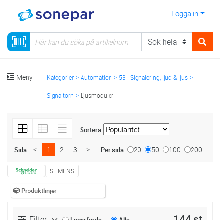
Logga in
Meny
Kategorier
Automation
53 - Signalering, ljud & ljus
Signaltorn
Ljusmoduler
Sortera
<
1
2
3
>
20
50
100
200
Sida
Per sida
SIEMENS
Produktlinjer
144 st
Filter
Lagerförda
Alla