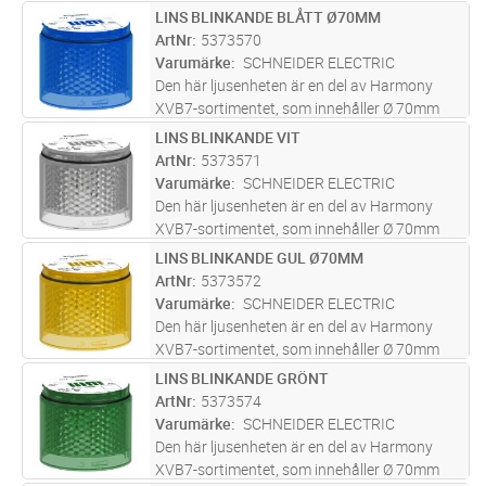
modulära ljuspelare designade för enkel
LINS BLINKANDE BLÅTT Ø70MM
Lägg i kundvagn
ST
kundmontering. Denna oranga ljusenheten
ArtNr
5373570
ansluts till en bas och till andra lju
...läs mer
Varumärke
SCHNEIDER ELECTRIC
Den här ljusenheten är en del av Harmony
XVB7-sortimentet, som innehåller Ø 70mm
modulära ljuspelare designade för enkel
LINS BLINKANDE VIT
Lägg i kundvagn
ST
kundmontering. Denna blåa ljusenhet ansluts
ArtNr
5373571
till en bas och till andra ljus- e
...läs mer
Varumärke
SCHNEIDER ELECTRIC
Den här ljusenheten är en del av Harmony
XVB7-sortimentet, som innehåller Ø 70mm
modulära ljuspelare designade för enkel
LINS BLINKANDE GUL Ø70MM
Lägg i kundvagn
ST
kundmontering. Denna vita ljusenhet ansluts
ArtNr
5373572
till en bas och till andra ljus- e
...läs mer
Varumärke
SCHNEIDER ELECTRIC
Den här ljusenheten är en del av Harmony
XVB7-sortimentet, som innehåller Ø 70mm
modulära ljuspelare designade för enkel
LINS BLINKANDE GRÖNT
Lägg i kundvagn
ST
kundmontering. Denna gula ljusenheten
ArtNr
5373574
ansluts till en bas och till andra ljus-
...läs mer
Varumärke
SCHNEIDER ELECTRIC
Den här ljusenheten är en del av Harmony
XVB7-sortimentet, som innehåller Ø 70mm