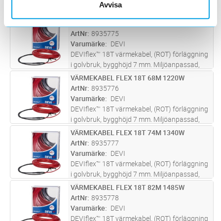
Avvisa
i golvbruk, bygghöjd 7 mm. Miljöanpassad,
metermärkt värmekabel för förläggning i
VÄRMEKABEL FLEX 18T 59M 1075W
Lägg i kundvagn
ST
golvbruk under t.ex. klinker, plastmatta, trä
ArtNr
8935775
eller laminatgolv, vid nyby
...läs mer
Varumärke
DEVI
DEVIflex™ 18T värmekabel, (ROT) förläggning
i golvbruk, bygghöjd 7 mm. Miljöanpassad,
metermärkt värmekabel för förläggning i
VÄRMEKABEL FLEX 18T 68M 1220W
Lägg i kundvagn
ST
golvbruk under t.ex. klinker, plastmatta, trä
ArtNr
8935776
eller laminatgolv, vid nyby
...läs mer
Varumärke
DEVI
DEVIflex™ 18T värmekabel, (ROT) förläggning
i golvbruk, bygghöjd 7 mm. Miljöanpassad,
metermärkt värmekabel för förläggning i
VÄRMEKABEL FLEX 18T 74M 1340W
Lägg i kundvagn
ST
golvbruk under t.ex. klinker, plastmatta, trä
ArtNr
8935777
eller laminatgolv, vid nyby
...läs mer
Varumärke
DEVI
DEVIflex™ 18T värmekabel, (ROT) förläggning
i golvbruk, bygghöjd 7 mm. Miljöanpassad,
metermärkt värmekabel för förläggning i
VÄRMEKABEL FLEX 18T 82M 1485W
Lägg i kundvagn
ST
golvbruk under t.ex. klinker, plastmatta, trä
ArtNr
8935778
eller laminatgolv, vid nyby
...läs mer
Varumärke
DEVI
DEVIflex™ 18T värmekabel, (ROT) förläggning