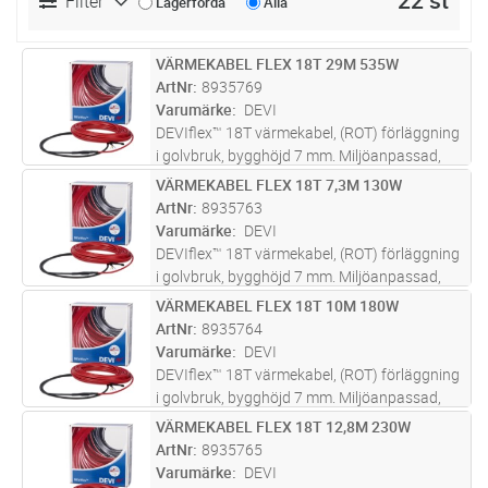
22 st
Filter
Lagerförda
Alla
VÄRMEKABEL FLEX 18T 29M 535W
Lägg i kundvagn
ST
ArtNr
8935769
Varumärke
DEVI
DEVIflex™ 18T värmekabel, (ROT) förläggning
i golvbruk, bygghöjd 7 mm. Miljöanpassad,
metermärkt värmekabel för förläggning i
VÄRMEKABEL FLEX 18T 7,3M 130W
Lägg i kundvagn
ST
golvbruk under t.ex. klinker, plastmatta, trä
ArtNr
8935763
eller laminatgolv, vid nyby
...läs mer
Varumärke
DEVI
DEVIflex™ 18T värmekabel, (ROT) förläggning
i golvbruk, bygghöjd 7 mm. Miljöanpassad,
metermärkt värmekabel för förläggning i
VÄRMEKABEL FLEX 18T 10M 180W
Lägg i kundvagn
ST
golvbruk under t.ex. klinker, plastmatta, trä
ArtNr
8935764
eller laminatgolv, vid nyby
...läs mer
Varumärke
DEVI
DEVIflex™ 18T värmekabel, (ROT) förläggning
i golvbruk, bygghöjd 7 mm. Miljöanpassad,
metermärkt värmekabel för förläggning i
VÄRMEKABEL FLEX 18T 12,8M 230W
Lägg i kundvagn
ST
golvbruk under t.ex. klinker, plastmatta, trä
ArtNr
8935765
eller laminatgolv, vid nyby
...läs mer
Varumärke
DEVI