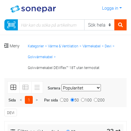
Logga in
Meny
Kategorier
Värme & Ventilation
Värmekabel
Devi
Golvvärmekabel
Golvvärmekabel DEVIflex™ 18T utan termostat
Sortera
<
1
>
20
50
100
200
Sida
Per sida
DEVI