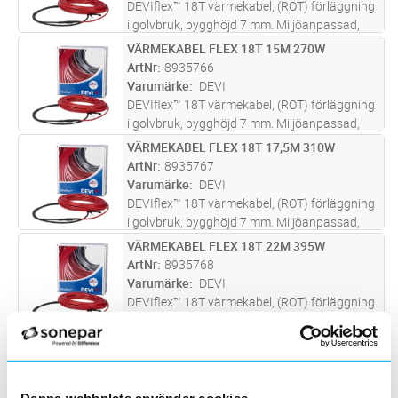
DEVIflex™ 18T värmekabel, (ROT) förläggning
i golvbruk, bygghöjd 7 mm. Miljöanpassad,
metermärkt värmekabel för förläggning i
VÄRMEKABEL FLEX 18T 15M 270W
Lägg i kundvagn
ST
golvbruk under t.ex. klinker, plastmatta, trä
ArtNr
8935766
eller laminatgolv, vid nyby
...läs mer
Varumärke
DEVI
DEVIflex™ 18T värmekabel, (ROT) förläggning
i golvbruk, bygghöjd 7 mm. Miljöanpassad,
metermärkt värmekabel för förläggning i
VÄRMEKABEL FLEX 18T 17,5M 310W
Lägg i kundvagn
ST
golvbruk under t.ex. klinker, plastmatta, trä
ArtNr
8935767
eller laminatgolv, vid nyby
...läs mer
Varumärke
DEVI
DEVIflex™ 18T värmekabel, (ROT) förläggning
i golvbruk, bygghöjd 7 mm. Miljöanpassad,
metermärkt värmekabel för förläggning i
VÄRMEKABEL FLEX 18T 22M 395W
Lägg i kundvagn
ST
golvbruk under t.ex. klinker, plastmatta, trä
ArtNr
8935768
eller laminatgolv, vid nyby
...läs mer
Varumärke
DEVI
DEVIflex™ 18T värmekabel, (ROT) förläggning
i golvbruk, bygghöjd 7 mm. Miljöanpassad,
metermärkt värmekabel för förläggning i
VÄRMEKABEL FLEX 18T 34M 615W
Lägg i kundvagn
ST
golvbruk under t.ex. klinker, plastmatta, trä
ArtNr
8935770
eller laminatgolv, vid nyby
...läs mer
Varumärke
DEVI