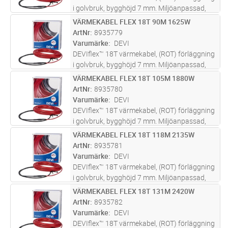
i golvbruk, bygghöjd 7 mm. Miljöanpassad,
metermärkt värmekabel för förläggning i
VÄRMEKABEL FLEX 18T 90M 1625W
Lägg i kundvagn
ST
golvbruk under t.ex. klinker, plastmatta, trä
ArtNr
8935779
eller laminatgolv, vid nyby
...läs mer
Varumärke
DEVI
DEVIflex™ 18T värmekabel, (ROT) förläggning
i golvbruk, bygghöjd 7 mm. Miljöanpassad,
metermärkt värmekabel för förläggning i
VÄRMEKABEL FLEX 18T 105M 1880W
Lägg i kundvagn
ST
golvbruk under t.ex. klinker, plastmatta, trä
ArtNr
8935780
eller laminatgolv, vid nyby
...läs mer
Varumärke
DEVI
DEVIflex™ 18T värmekabel, (ROT) förläggning
i golvbruk, bygghöjd 7 mm. Miljöanpassad,
metermärkt värmekabel för förläggning i
VÄRMEKABEL FLEX 18T 118M 2135W
Lägg i kundvagn
ST
golvbruk under t.ex. klinker, plastmatta, trä
ArtNr
8935781
eller laminatgolv, vid nyby
...läs mer
Varumärke
DEVI
DEVIflex™ 18T värmekabel, (ROT) förläggning
i golvbruk, bygghöjd 7 mm. Miljöanpassad,
metermärkt värmekabel för förläggning i
VÄRMEKABEL FLEX 18T 131M 2420W
Lägg i kundvagn
ST
golvbruk under t.ex. klinker, plastmatta, trä
ArtNr
8935782
eller laminatgolv, vid nyby
...läs mer
Varumärke
DEVI
DEVIflex™ 18T värmekabel, (ROT) förläggning