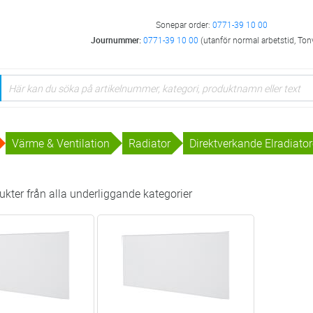
Sonepar order:
0771-39 10 00
Journummer:
0771-39 10 00
(utanför normal arbetstid, Ton
Värme & Ventilation
Radiator
Direktverkande Elradiator
kter från alla underliggande kategorier