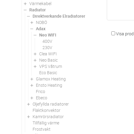
Värmekabel
Radiator
Direktverkande Elradiatorer
NOBÖ
Adax
Visa produ
Neo WIFI
400V
230V
Clea WIFI
Neo Basic
VPS Våtrum
Eco Basic
Glamox Heating
Ensto Heating
Frico
Ebeco
Oljefyllda radiatorer
Fläktkonvektor
Kamrörsradiator
Tillfällig värme
Frostvakt