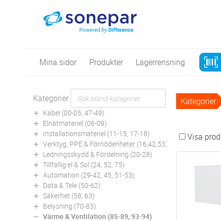
Mina sidor
Produkter
Lagerrensning
Kategorier
Kategorier
Kabel (00-05, 47-49)
Elnätmateriel (06-09)
Installationsmateriel (11-15, 17-18)
Visa produ
Verktyg, PPE & Förnödenheter (16,42,53,94)
Ledningsskydd & Fördelning (20-28)
Tillfällig el & Sol (24, 52, 75)
Automation (29-42, 45, 51-53)
Data & Tele (50-62)
Säkerhet (58, 63)
Belysning (70-83)
Värme & Ventilation (85-89, 93-94)