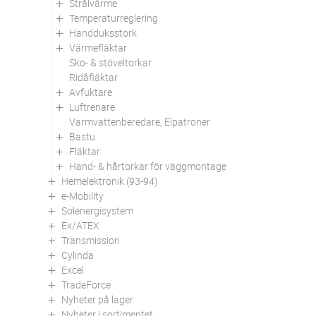
Strålvärme
Temperaturreglering
Handduksstork
Värmefläktar
Sko- & stöveltorkar
Ridåfläktar
Avfuktare
Luftrenare
Varmvattenberedare, Elpatroner
Bastu
Fläktar
Hand- & hårtorkar för väggmontage
Hemelektronik (93-94)
e-Mobility
Solenergisystem
Ex/ATEX
Transmission
Cylinda
Excel
TradeForce
Nyheter på lager
Nyheter i sortimentet