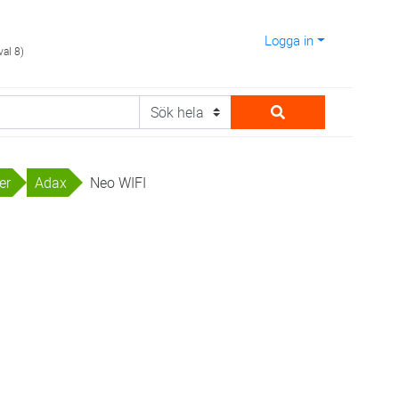
Logga in
val 8)
er
Adax
Neo WIFI