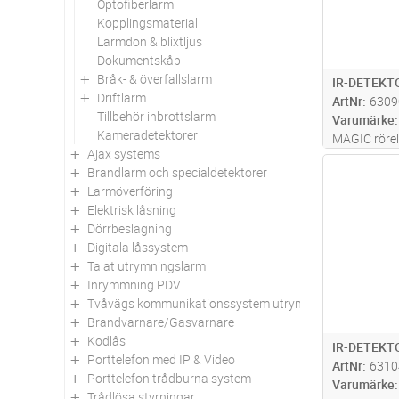
Optofiberlarm
Kopplingsmaterial
Larmdon & blixtljus
Dokumentskåp
Bråk- & överfallslarm
IR-DETEKT
Driftlarm
ArtNr
6309
Tillbehör inbrottslarm
Varumärke
Kameradetektorer
MAGIC rörel
Ajax systems
modern och
Antal
Brandlarm och specialdetektorer
vidvinkel. D
Larmöverföring
installation
Elektrisk låsning
Visatec-alg
Dörrbeslagning
MAGIC-speg
Digitala låssystem
Talat utrymningslarm
Inrymmning PDV
Tvåvägs kommunikationssystem utrymningsplats
Brandvarnare/Gasvarnare
Kodlås
IR-DETEKT
Porttelefon med IP & Video
ArtNr
6310
Porttelefon trådburna system
Varumärke
Trådlösa styrningar