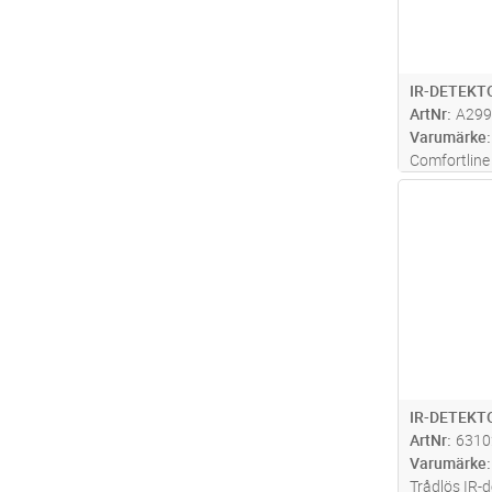
IR-DETEKT
ArtNr
A299
Varumärke
Comfortline
inbrottslar
Antal
husdjursimm
från smådjur
skyddar mot
...läs mer
IR-DETEKT
ArtNr
6310
Varumärke
Trådlös IR-