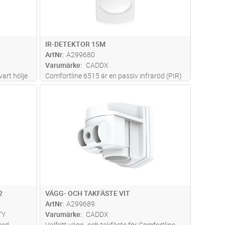
IR-DETEKTOR 15M
ArtNr
A299680
Varumärke
CADDX
art hölje
Comfortline 6515 är en passiv infraröd (PIR)
platta
inbrottslarmdetektor med 15 m räckvidd för
dvagn
Lägg i kundvagn
Antal
ST
väggmontage. Förseglad optik skyddar mot
ans med
damm och insekter och digital
n
...läs
signalbehandling filtrerar brus för att
...läs
mer
2
VÄGG- OCH TAKFÄSTE VIT
ArtNr
A299689
TY
Varumärke
CADDX
med
Valfritt vägg- och takfäste för Comfortline