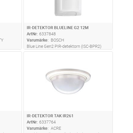
IR-DETEKTOR BLUELINE G2 12M
ArtNr
6337848
TY
Varumärke
BOSCH
Blue Line Gen2 PIR-detektorn (ISC-BPR2)
ade 2
använder två Fresnel-linser som är
dvagn
Lägg i kundvagn
Antal
ST
levererar
konstruerade att ge skarpa, fokuserade
bilder över hela täckningsområdet för bästa
fyra
möjliga upptäckt av inkräktare. Linserna
...läs mer
IR-DETEKTOR TAK IR261
ArtNr
6337764
Varumärke
ACRE