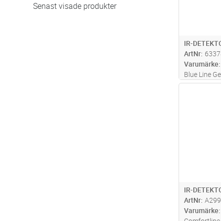
Senast visade produkter
IR-DETEKT
ArtNr
6337
Varumärke
Blue Line G
BPQ2-W12) a
Antal
sensorer so
en detektor.
signalerna i
...läs mer
IR-DETEKT
ArtNr
A299
Varumärke
Comfortline