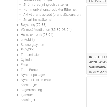
UNUM-X ST ä
Strömförsörjning och batterier
rörelsedete
Kommunikationsprodukter Ethernet
Antal
högsta grad 
Aktivt brandsskydd (brandsläckare, brandfiltar mm)
orsaka någr
Smart hemsäkerhet
implementer
Belysning (70-83)
guld
...läs m
Värme & Ventilation (85-89, 93-94)
Hemelektronik (93-94)
e-Mobility
Solenergisystem
Ex/ATEX
Transmission
IR-DETEKT
Cylinda
ArtNr
A245
Excel
Varumärke
TradeForce
IR-detektor
Nyheter på lager
designad fö
Nyheter i sortimentet
Antal
3 (EN50131-
Kampanjer
levererar til
Lagerrensning
falsklarmsi
Tjänster
mer
Kataloger