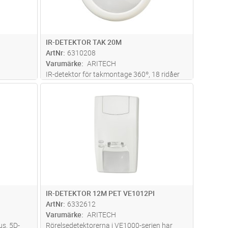
IR-DETEKTOR TAK 20M
ArtNr
6310208
Varumärke
ARITECH
IR-detektor för takmontage 360º, 18 ridåer
kvidd,
Täckningsområde 20 m i diameter
dvagn
Lägg i kundvagn
Antal
ST
ng som
Spänningsmatning 7-15 VDC,
anipulera
strömförbrukning 6 mA
r mot
IR-DETEKTOR 12M PET VE1012PI
ArtNr
6332612
Varumärke
ARITECH
us, 5D-
Rörelsedetektorerna i VE1000-serien har