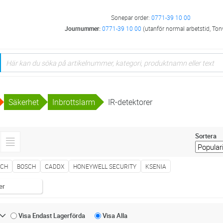
Sonepar order:
0771-39 10 00
Journummer:
0771-39 10 00
(utanför normal arbetstid, Ton
Säkerhet
Inbrottslarm
IR-detektorer
Sortera
ECH
BOSCH
CADDX
HONEYWELL SECURITY
KSENIA
er
Visa Endast
Lagerförda
Visa
Alla