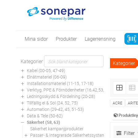
Mina sidor
Produkter
Lagerrensning
Kategorier
Kategorier
Kabel (00-05, 47-49)
Elnätmateriel (06-09)
Installationsmateriel (11-15, 17-18)
Verktyg, PPE & Förnödenheter (16,42,53,94)
Ledningsskydd & Fördelning (20-28)
Tillfällig el & Sol (24, 52, 75)
ACRE
ARIT
Automation (29-42, 45, 51-53)
Produktlinj
Data & Tele (50-62)
Säkerhet (58, 63)
Säkerhet kampanjprodukter
Filter
Passer- & Integrerade Säkerhetssystem