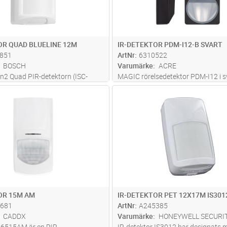
OR QUAD BLUELINE 12M
IR-DETEKTOR PDM-I12-B SVART
851
ArtNr
6310522
BOSCH
Varumärke
ACRE
en2 Quad PIR-detektorn (ISC-
MAGIC rörelsedetektor PDM-I12 i sv
nvänder två individuella
är imponerande med sin tunna och 
Lägg i kundvagn
Lägg i kun
ST
Antal
ST
m arbetar somtvå PIR-enheter i
design. Dess stil är lämplig för alla
 Varje sensor bearbetar
installationssituationer. Tillsamm
ndividuellt. Båda måste aktiveras
den förbättrade Visatec-algoritme
mer
OR 15M AM
IR-DETEKTOR PET 12X17M IS301
681
ArtNr
A245385
CADDX
Varumärke
HONEYWELL SECURI
 6515AM är en PIR
IR-detektor IS3012 har designats 