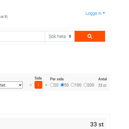
Logga in
val 8)
Sida
Antal
Per sida
<
1
>
20
50
100
200
33 st
33 st