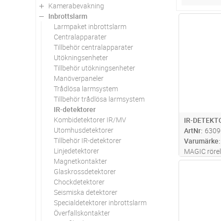
Kamerabevakning
Inbrottslarm
Antal
Larmpaket inbrottslarm
Centralapparater
Tillbehör centralapparater
Utökningsenheter
Tillbehör utökningsenheter
Manöverpaneler
Trådlösa larmsystem
Tillbehör trådlösa larmsystem
IR-detektorer
Kombidetektorer IR/MV
IR-DETEKT
Utomhusdetektorer
ArtNr
6309
Tillbehör IR-detektorer
Varumärke
Linjedetektorer
MAGIC rörel
Magnetkontakter
modern och
Antal
Glaskrossdetektorer
vidvinkel. D
Chockdetektorer
installation
Seismiska detektorer
Visatec-alg
Specialdetektorer inbrottslarm
MAGIC-speg
Överfallskontakter