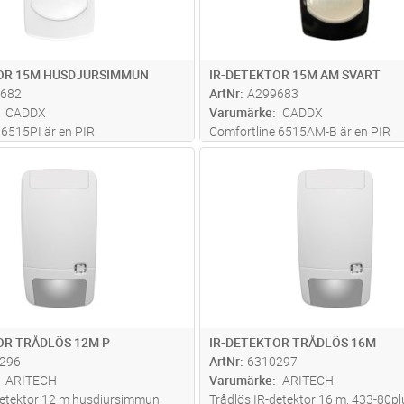
OR 15M HUSDJURSIMMUN
IR-DETEKTOR 15M AM SVART
682
ArtNr
A299683
CADDX
Varumärke
CADDX
 6515PI är en PIR
Comfortline 6515AM-B är en PIR
mdetektor med 15 m räckvidd och
inbrottslarmdetektor med 15 m räc
Lägg i kundvagn
Lägg i kun
ST
Antal
ST
unitet som minskar falsklarm
svart blank finish och antimaskeri
 i bostadsmiljö. Förseglad optik
larmar vid försök att täcka eller m
 damm och insekter och digital
detektorn. Förseglad optik skydda
dam
...läs mer
OR TRÅDLÖS 12M P
IR-DETEKTOR TRÅDLÖS 16M
296
ArtNr
6310297
ARITECH
Varumärke
ARITECH
detektor 12 m husdjursimmun,
Trådlös IR-detektor 16 m, 433-80pl