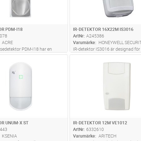
OR PDM-I18
IR-DETEKTOR 16X22M IS3016
078
ArtNr
A245386
ACRE
Varumärke
HONEYWELL SECURI
sedetektor PDM-I18 har en
IR-detektor IS3016 är designad för
 elegant design med 18 m
kommersiella miljöer där upp till Gr
Lägg i kundvagn
Lägg i kun
ST
Antal
ST
en passar i alla tänkbara
(EN50131-2-2) kan krävas. IS3016 
er. Med en vidareutvecklad
tillförlitligt skydd och förbättrad
orithm och den patenterade
falsklarmsimmunitet genom totalt 
el
...läs mer
paten
...läs mer
OR UNUM-X ST
IR-DETEKTOR 12M VE1012
443
ArtNr
6332610
KSENIA
Varumärke
ARITECH