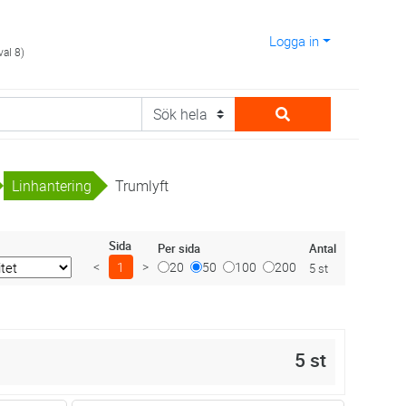
Logga in
val 8)
Linhantering
Trumlyft
Sida
Antal
Per sida
<
1
>
20
50
100
200
5 st
5 st