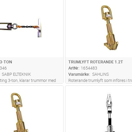
Lägg i kundvagn
Lägg i kun
ST
Antal
ST
3-TON
TRUMLYFT ROTERANDE 1.2T
346
ArtNr
1654483
SABP ELTEKNIK
Varumärke
SAHLINS
tting 3-ton, klarar trummor med
Roterande trumlyft som införes i 
l 60-130mm
centrumhål i hopfällt läge. Vid lyft f
Lägg i kundvagn
Lägg i kun
ST
Antal
ST
griparmarna ut. Försedd med kulla
gör att trumman roterar lätt.