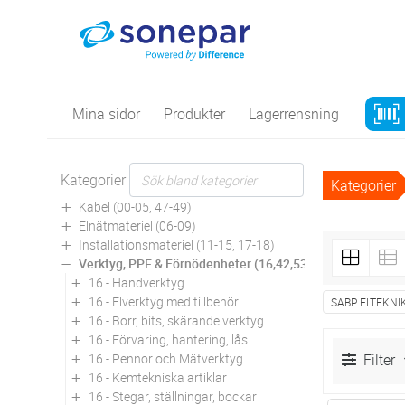
Mina sidor
Produkter
Lagerrensning
Kategorier
Kategorier
Kabel (00-05, 47-49)
Elnätmateriel (06-09)
Installationsmateriel (11-15, 17-18)
Verktyg, PPE & Förnödenheter (16,42,53,94)
16 - Handverktyg
16 - Elverktyg med tillbehör
SABP ELTEKNI
16 - Borr, bits, skärande verktyg
16 - Förvaring, hantering, lås
16 - Pennor och Mätverktyg
Filter
16 - Kemtekniska artiklar
16 - Stegar, ställningar, bockar