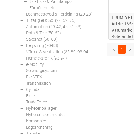
94 - Fick- & Pannlampor
Förnödenheter
Ledningsskydd & Fördelning (20-28)
TRUMLYFT 
Tillfällig el & Sol (24, 52, 75)
ArtNr
1654
Automation (29-42, 45, 51-53)
Varumärke
Data & Tele (50-62)
Roterande t
Säkerhet (58, 63)
centrumhål i 
Belysning (70-83)
griparmarna
<
1
>
Värme & Ventilation (85-89, 93-94)
gör att trum
Hemelektronik (93-94)
e-Mobility
Solenergisystem
Ex/ATEX
Transmission
Cylinda
Excel
TradeForce
Nyheter på lager
Nyheter i sortimentet
Kampanjer
Lagerrensning
Tjänster