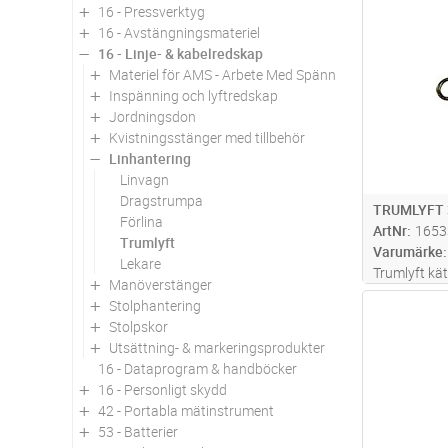
16 - Pressverktyg
Antal
16 - Avstängningsmateriel
16 - Linje- & kabelredskap
Materiel för AMS - Arbete Med Spänning
Inspänning och lyftredskap
Jordningsdon
Kvistningsstänger med tillbehör
Linhantering
Linvagn
Dragstrumpa
TRUMLYFT 
Förlina
ArtNr
1653
Trumlyft
Varumärke
Lekare
Trumlyft kä
Manöverstänger
centrumhå
Stolphantering
Antal
Stolpskor
Utsättning- & markeringsprodukter
16 - Dataprogram & handböcker
16 - Personligt skydd
42 - Portabla mätinstrument
53 - Batterier