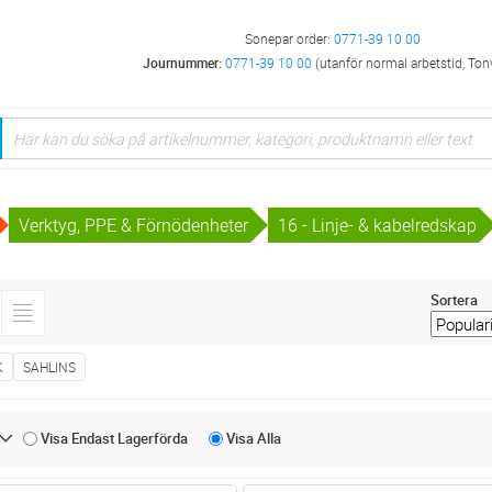
Sonepar order:
0771-39 10 00
Journummer:
0771-39 10 00
(utanför normal arbetstid, Ton
Verktyg, PPE & Förnödenheter
16 - Linje- & kabelredskap
Sortera
K
SAHLINS
Visa Endast
Lagerförda
Visa
Alla