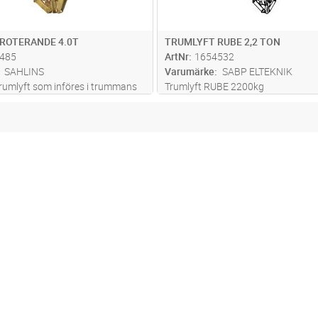
ROTERANDE 4.0T
TRUMLYFT RUBE 2,2 TON
485
ArtNr
1654532
SAHLINS
Varumärke
SABP ELTEKNIK
rumlyft som införes i trummans
Trumlyft RUBE 2200kg
hopfällt läge. Vid lyft fälls
 ut. Försedd med kullager, som
man roterar lätt.