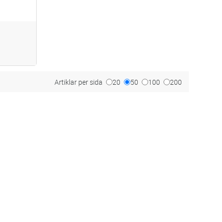
Artiklar per sida
20
50
100
200