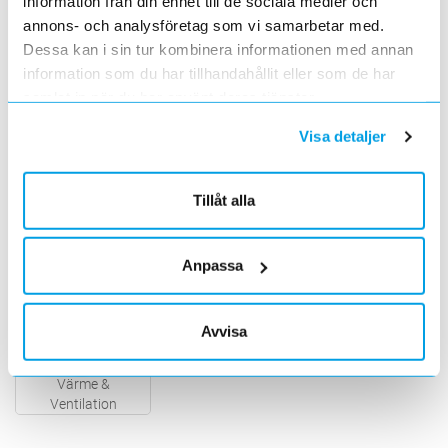
information från din enhet till de sociala medier och
annons- och analysföretag som vi samarbetar med.
Dessa kan i sin tur kombinera informationen med annan
Verktyg,
Tillfällig el, Sol, e-
information som du har tillhandahållit eller som de har
Skyddsutrustning
Mobility
Automation
samlat in när du har använt deras tjänster.
Visa detaljer
Tillåt alla
Tele & Data
Säkerhet
Belysning
Anpassa
Avvisa
Värme &
Ventilation