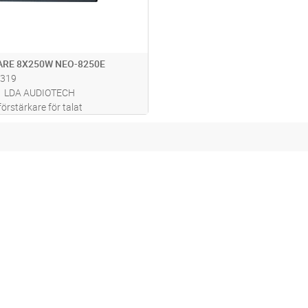
RE 8X250W NEO-8250E
319
LDA AUDIOTECH
örstärkare för talat
arm och ljuddistribution.
gitala förstärkare på 8x250W
ureras 5x500W) med totalt 16
A NEO är ett premiumsystem,
.läs mer