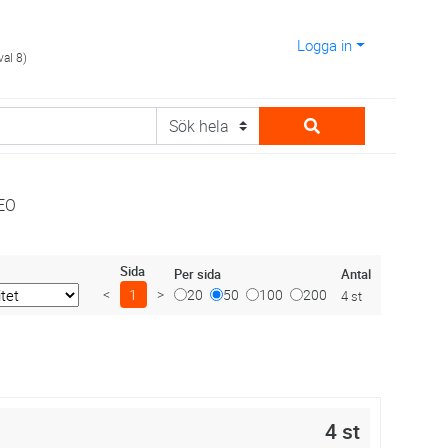
Logga in
val 8)
EO
Sida
Antal
Per sida
<
1
>
20
50
100
200
4 st
4 st