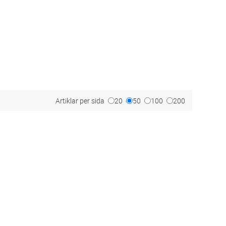
Artiklar per sida
20
50
100
200