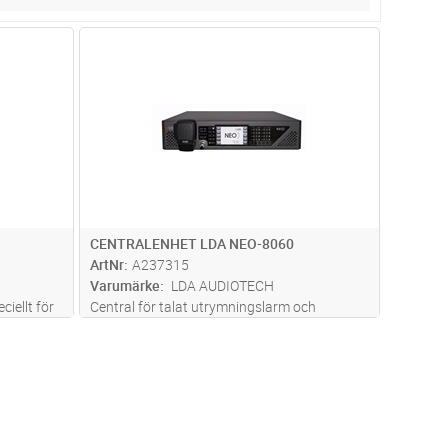
dvagn
Lägg i kundvagn
Antal
ST
CENTRALENHET LDA NEO-8060
ArtNr
A237315
Varumärke
LDA AUDIOTECH
iellt för
Central för talat utrymningslarm och
uriFire
ljuddistribution. Inbyggda digitala
förstärkare på 8x120W med totalt 16 kretsar.
Avancerade funktioner för nätverksbaserad
/B5-EPI-
ljuddistribution och talat larm. Upp ti
...läs
mer