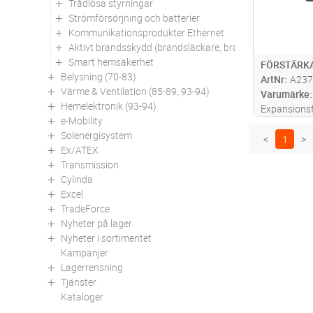
Trådlösa styrningar
Strömförsörjning och batterier
Kommunikationsprodukter Ethernet
Aktivt brandsskydd (brandsläckare, brandfiltar mm)
Smart hemsäkerhet
FÖRSTÄRKA
Belysning (70-83)
ArtNr
A237
Värme & Ventilation (85-89, 93-94)
Varumärke
Hemelektronik (93-94)
Expansionsf
e-Mobility
utrymningsl
Solenergisystem
Inbyggda di
<
1
>
Ex/ATEX
(kan konfig
Transmission
kretsar. LD
Cylinda
certifierat
..
Excel
TradeForce
Nyheter på lager
Nyheter i sortimentet
Kampanjer
Lagerrensning
Tjänster
Kataloger