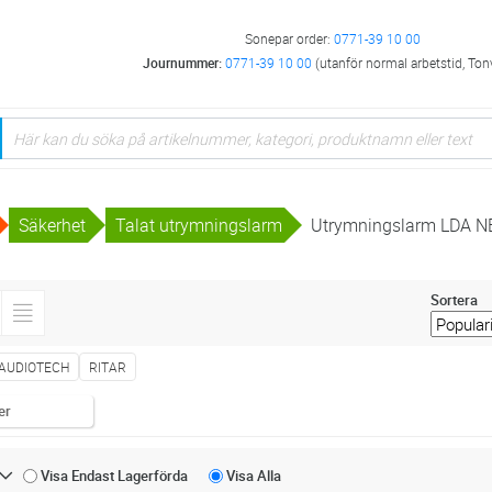
Sonepar order:
0771-39 10 00
Journummer:
0771-39 10 00
(utanför normal arbetstid, Ton
Säkerhet
Talat utrymningslarm
Utrymningslarm LDA N
Sortera
 AUDIOTECH
RITAR
er
Visa Endast
Lagerförda
Visa
Alla