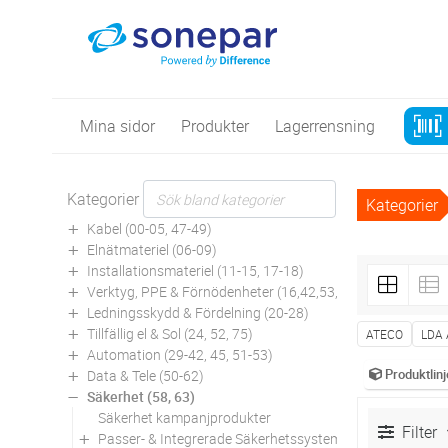
Mina sidor
Produkter
Lagerrensning
Kategorier
Kategorier
Kabel (00-05, 47-49)
Elnätmateriel (06-09)
Installationsmateriel (11-15, 17-18)
Verktyg, PPE & Förnödenheter (16,42,53,94)
Ledningsskydd & Fördelning (20-28)
Tillfällig el & Sol (24, 52, 75)
ATECO
LDA
Automation (29-42, 45, 51-53)
Produktlinj
Data & Tele (50-62)
Säkerhet (58, 63)
Säkerhet kampanjprodukter
Filter
Passer- & Integrerade Säkerhetssystem