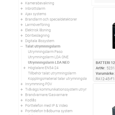
Kamerabevakning
Inbrottslarm
Antal
Ajax systems
Brandlarm och specialdetektorer
Larmöverföring
Elektrisk låsning
Dörrbeslagning
Digitala låssystem
Talat utrymningslarm
Utrymningslarm Paso
Utrymningslarm LDA ONE
Utrymningslarm LDA NEO
BATTERI 1
Högtalare EN54-24
ArtNr
5231
Tillbehör talat utrymningslarm
Varumärke
Kopplingsmaterial talar utrymningslarm
RA12-45-F11
Inrymmning PDV
AGM-batteri
Antal
Tvåvägs kommunikationssystem utrymningsplats
för standby 
Brandvarnare/Gasvarnare
design med
Kodlås
syrgasrekom
Porttelefon med IP & Video
applikatione
Porttelefon trådburna system