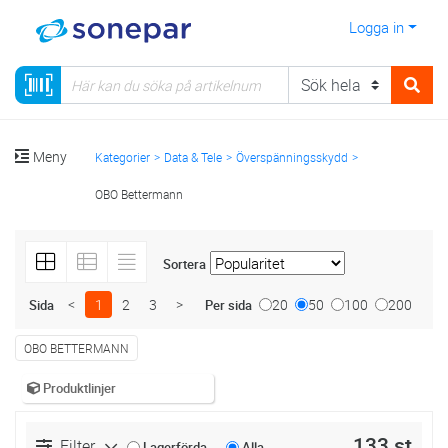
Logga in
Meny
Kategorier
Data & Tele
Överspänningsskydd
OBO Bettermann
Sortera
<
1
2
3
>
20
50
100
200
Sida
Per sida
OBO BETTERMANN
Produktlinjer
133 st
Filter
Lagerförda
Alla