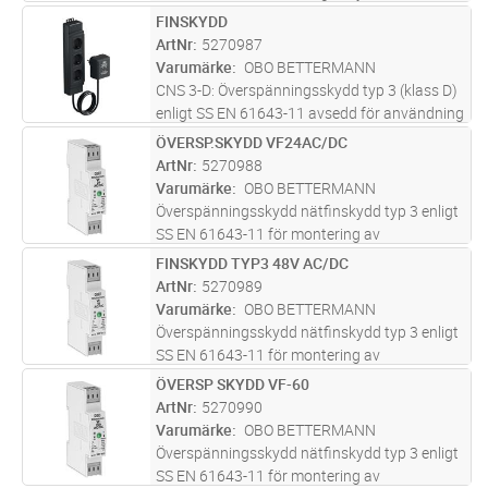
-A med akustisk funktionsindikering
FINSKYDD
Lägg i kundvagn
ST
(signalton frånslagbar). Snabb och enkel
ArtNr
5270987
montering. Liten bredd på
...läs mer
Varumärke
OBO BETTERMANN
CNS 3-D: Överspänningsskydd typ 3 (klass D)
enligt SS EN 61643-11 avsedd för användning
med jordat vägguttag. Med optisk och
ÖVERSP.SKYDD VF24AC/DC
Lägg i kundvagn
ST
akustisk signalering, funktionsindikering. 3-
ArtNr
5270988
dubbelt vägguttag . Längd
...läs mer
Varumärke
OBO BETTERMANN
Överspänningsskydd nätfinskydd typ 3 enligt
SS EN 61643-11 för montering av
normkapsling. Avsedd för lik- och
FINSKYDD TYP3 48V AC/DC
Lägg i kundvagn
ST
växelspänningssystem. Med optisk
ArtNr
5270989
funktionsindikering. Med monteringsvänliga,
Varumärke
OBO BETTERMANN
skruvlösa
...läs mer
Överspänningsskydd nätfinskydd typ 3 enligt
SS EN 61643-11 för montering av
normkapsling. Avsedd för lik- och
ÖVERSP SKYDD VF-60
Lägg i kundvagn
ST
växelspänningssystem. Med optisk
ArtNr
5270990
funktionsindikering. Med monteringsvänliga,
Varumärke
OBO BETTERMANN
skruvlösa
...läs mer
Överspänningsskydd nätfinskydd typ 3 enligt
SS EN 61643-11 för montering av