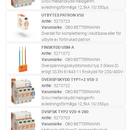
Grov/mellanskydd Halogenfri
avledningsförmåga 12,5kA 10/350µs.
Restspänning max 1,3kV. Max försäkring
UTBYTES PATRON V50
Lägg i kundvagn
ST
160A. Maximaldriftspänning 280V. TN-S nät
ArtNr
5273723
Varumärke
OBO BETTERMANN
Överdel för komplettering i Multibase eller för
utbyte av förbrukad patron
FINSKYDD USM-A
Lägg i kundvagn
ST
ArtNr
5271072
Varumärke
OBO BETTERMANN
Överspänningsskyddsmodul typ 3 (klass D)
enligt SS EN 61643-11 finskydd för 230/400V-
nät.Avsedd för användning med jordade
ÖVERSP.SKYDD TYP1+2.V50-3
Lägg i kundvagn
ST
vägguttag.. Med akustisk defektsignal.
ArtNr
5273722
Kompakt konstruktion. Y-kopplingAn
...läs
Varumärke
OBO BETTERMANN
mer
Grov/mellanskydd Halogenfri
avledningsförmåga 12,5kA 10/350µs.
Restspänning max 1,3kV. Max försäkring
ÖVSP.SK TYP2 V20-4-280
Lägg i kundvagn
ST
160A. Maximaldriftspänning 280V.
ArtNr
5273703
Potentialfri växlande signalkontakt
Varumärke
OBO BETTERMANN
Mellanskydd klassC. Halogenfri plast.