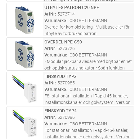
Restspänning max 1,3kV. Max försäkring
UTBYTES PATRON C20 NPE
Lägg i kundvagn
ST
160A. Maximal driftspänning 280V
ArtNr
5273714
Varumärke
OBO BETTERMANN
Överdel för komplettering i Multibase eller för
utbyte av förbrukad patron
ÖVERDEL NPE-C50
Lägg i kundvagn
ST
ArtNr
5273726
Varumärke
OBO BETTERMANN
• Modulär jackbar avledare med brytbar enhet
och optisk statusindikator • Spärrfunktion
med vibrationsskydd och spänningskodning •
FINSKYDD TYP3
Lägg i kundvagn
ST
Plast motsvarande UL 94 V-0
ArtNr
5270985
Varumärke
OBO BETTERMANN
För stationär installation i Rapid 45-kanaler,
installationskanaler och golvsystem.. Version
-O med optisk funktionsindikering. Snabb och
FINSKYDD TYP4
Lägg i kundvagn
ST
enkel montering. Liten bredd på 22,5
ArtNr
5270986
mmAnvändning: Korrekt
...läs mer
Varumärke
OBO BETTERMANN
För stationär installation i Rapid-45-kanaler,
installationskanaler och golvsystem.. Version