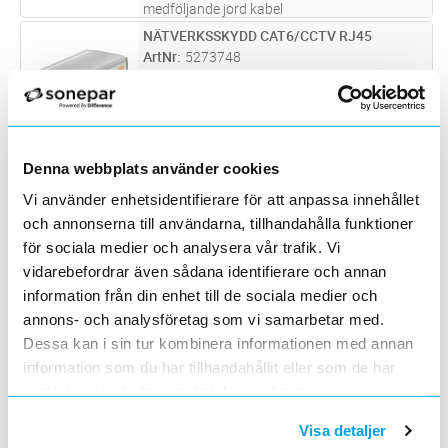
medföljande jord kabel
NÄTVERKSSKYDD CAT6/CCTV RJ45
Lägg i kundvagn
ST
ArtNr
5273748
Varumärke
OBO BETTERMANN
För montage LPZ0-1. Jord via skena eller
medföljande jordkabel
ÖVERSP SKYDD VF110
Lägg i kundvagn
ST
ArtNr
5270991
Denna webbplats använder cookies
Varumärke
OBO BETTERMANN
Vi använder enhetsidentifierare för att anpassa innehållet
Överspänningsskydd nätfinskydd typ 3 enligt
och annonserna till användarna, tillhandahålla funktioner
SS EN 61643-11 för montering av
för sociala medier och analysera vår trafik. Vi
normkapsling. Avsedd för lik- och
SIGNALSKYDD
Lägg i kundvagn
ST
vidarebefordrar även sådana identifierare och annan
växelspänningssystem. Med optisk
ArtNr
5271015
funktionsindikering. Med monteringsvänliga,
information från din enhet till de sociala medier och
Varumärke
OBO BETTERMANN
skruvlösa
...läs mer
annons- och analysföretag som vi samarbetar med.
Koaxiala dataledningsskydd . Grovskydd .
Hög belastningskapacitet för impulsström 2 x
Dessa kan i sin tur kombinera informationen med annan
2,5 kA (10/350). Enkel montering
information som du har tillhandahållit eller som de har
PATRON V50BC0
Lägg i kundvagn
ST
(mellankontakt), m = kontakt, w = uttag. Olika
ArtNr
5271088
samlat in när du har använt deras tjänster.
kontaktkombinationer. Med BN
...läs mer
Varumärke
OBO BETTERMANN
Visa detaljer
V 50-B+C/0...: CombiController-överdel -