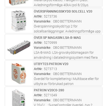
Avledningsförmåga 40kA/pol 8/20µs.
Restspänning max 1,3kV. Max försäkring
ÖVERSPÄNNINGSSKYDD SOLCELL V20
Lägg i kundvagn
ST
160A. Maximal driftspänning 280V. TN-S nät
ArtNr
5273736
Varumärke
OBO BETTERMANN
Överspänningsskydd typ 2 för
solcellsanläggningar. Avledningsförmåga upp
till 40 kA (8/20) per pol. Låg DC-skyddsnivå: <
ÖVER SP MAGASIN LSA-B-MAG
Lägg i kundvagn
ST
4,0 kV (Uoc max = 1000V DC). Instickbar
ArtNr
5270999
avledare med termodynamisk skiljeanord
...läs
Varumärke
OBO BETTERMANN
mer
LSA-B-MAG: LSA-grovskyddsmagasin för
användning i dataledningssystem med flera
ledare, MSR-anläggningar samt
UTBYTES PATRON V20
Lägg i kundvagn
ST
telefoncentraler.. Grovskydd. Utrustad med 20
ArtNr
5273713
gasavledare. Max. spänning: 180
Varumärke
OBO BETTERMANN
VAnvändni
...läs mer
Överdel för komplettering i Multibase eller för
utbyte av förbrukad patron
PATRON V20C0-280
Lägg i kundvagn
ST
ArtNr
5271049
Varumärke
OBO BETTERMANN
V 20-C/...: SurgeController överdel - typ 2