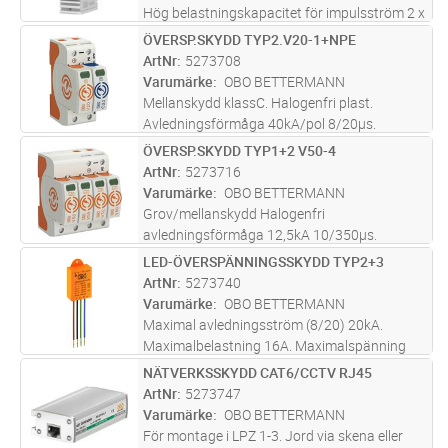
Hög belastningskapacitet för impulsström 2 x
2,5 kA (10/350). Enkel montering
ÖVERSP.SKYDD TYP2.V20-1+NPE
Lägg i kundvagn
ST
(mellankontakt), m = kontakt, w = uttag. Olika
ArtNr
5273708
kontaktkombinationer. Med F-
...läs mer
Varumärke
OBO BETTERMANN
Mellanskydd klassC. Halogenfri plast.
Avledningsförmåga 40kA/pol 8/20µs.
Restspänning max 1,3kV. Max försäkring
ÖVERSP.SKYDD TYP1+2 V50-4
Lägg i kundvagn
ST
160A. Maximal driftspänning 280V
ArtNr
5273716
Varumärke
OBO BETTERMANN
Grov/mellanskydd Halogenfri
avledningsförmåga 12,5kA 10/350µs.
Restspänning max 1,3kV. Max försäkring
LED-ÖVERSPÄNNINGSSKYDD TYP2+3
Lägg i kundvagn
ST
160A. Maximaldriftspänning 280V. TN-S nät
ArtNr
5273740
Varumärke
OBO BETTERMANN
Maximal avledningsström (8/20) 20kA.
Maximalbelastning 16A. Maximalspänning
255V. Restspänning max 1,5kV L/N-PE & L-N
NÄTVERKSSKYDD CAT6/CCTV RJ45
Lägg i kundvagn
ST
1,3kV. Lysdiod för förbrukat skydd. Grön diod
ArtNr
5273747
skydd ok, släkt diod förbrukat skyd
...läs mer
Varumärke
OBO BETTERMANN
För montage i LPZ 1-3. Jord via skena eller