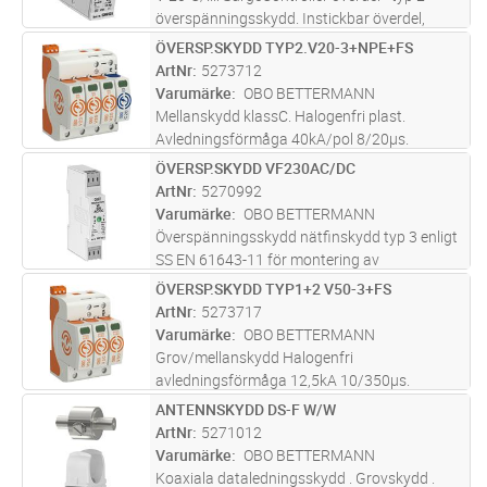
överspänningsskydd. Instickbar överdel,
överdelen skiljs från underdelen utan verktyg.
ÖVERSP.SKYDD TYP2.V20-3+NPE+FS
Lägg i kundvagn
ST
Inkl. termisk och dynamisk skiljeanordning
ArtNr
5273712
och optisk defektindike
...läs mer
Varumärke
OBO BETTERMANN
Mellanskydd klassC. Halogenfri plast.
Avledningsförmåga 40kA/pol 8/20µs.
Restspänning max 1,3kV. Max försäkring
ÖVERSP.SKYDD VF230AC/DC
Lägg i kundvagn
ST
160A. Maximal driftspänning 280V. TN-S nät
ArtNr
5270992
Varumärke
OBO BETTERMANN
Överspänningsskydd nätfinskydd typ 3 enligt
SS EN 61643-11 för montering av
normkapsling. Avsedd för lik- och
ÖVERSP.SKYDD TYP1+2 V50-3+FS
Lägg i kundvagn
ST
växelspänningssystem. Med optisk
ArtNr
5273717
funktionsindikering. Med monteringsvänliga,
Varumärke
OBO BETTERMANN
skruvlösa
...läs mer
Grov/mellanskydd Halogenfri
avledningsförmåga 12,5kA 10/350µs.
Restspänning max 1,3kV. Max försäkring
ANTENNSKYDD DS-F W/W
Lägg i kundvagn
ST
160A. Maximaldriftspänning 280V.
ArtNr
5271012
Potentialfri växlande signalkontakt
Varumärke
OBO BETTERMANN
Koaxiala dataledningsskydd . Grovskydd .