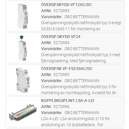
normkapsling. Avsedd för lik- och
ÖVERSP.SKYDD VF12AC/DC
Lägg i kundvagn
ST
växelspänningssystem. Med optisk
ArtNr
5270993
funktionsindikering. Med monteringsvänliga,
Varumärke
OBO BETTERMANN
skruvlösa
...läs mer
Överspänningsskydd nätfinskydd typ 3 enligt
SS EN 61643-11 för montering av
normkapsling. Avsedd för lik- och
ÖVERSP SKYDD VF24
Lägg i kundvagn
ST
växelspänningssystem. Med optisk
ArtNr
5270994
funktionsindikering. Med monteringsvänliga,
Varumärke
OBO BETTERMANN
skruvlösa
...läs mer
Överspänningsskydd/nätfinskydd typ 3 med
fjärrsignalering. Med fjärrsignalering,
potentialfri växelkontakt. Avsedd för
ÖVERSP.SK VF-FS230AC/DC
Lägg i kundvagn
ST
växelspänningssystem. Med optisk
ArtNr
5270995
funktionsindikering. Med
Varumärke
OBO BETTERMANN
monteringsvänliga,
...läs mer
Överspänningsskydd nätfinskydd typ 3 för
montering av normkapsling. Avsedd för lik-
och växelspänningssystem. Med optisk
KOPPLINGSPLINT LSA-A-LEI
Lägg i kundvagn
ST
funktionsindikering. Med monteringsvänliga,
ArtNr
5270996
skruvlösa anslutningsklämmor.
...läs mer
Varumärke
OBO BETTERMANN
LSA-A-LEI: LSA-anslutningslist 2/10 för
anslutning av 10 dubbelledare.. För