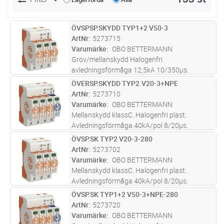
ÖVSPSP.SKYDD TYP1+2 V50-3
Lägg i kundvagn
ST
ArtNr
5273715
Varumärke
OBO BETTERMANN
Grov/mellanskydd Halogenfri
avledningsförmåga 12,5kA 10/350µs.
Restspänning max 1,3kV. Max försäkring
ÖVERSP.SKYDD TYP2.V20-3+NPE
Lägg i kundvagn
ST
160A. Maximaldriftspänning 280V. TN-C nät
ArtNr
5273710
Varumärke
OBO BETTERMANN
Mellanskydd klassC. Halogenfri plast.
Avledningsförmåga 40kA/pol 8/20µs.
Restspänning max 1,3kV. Max försäkring
ÖVSP.SK TYP2 V20-3-280
Lägg i kundvagn
ST
160A. Maximal driftspänning 280V. TN-S nät
ArtNr
5273702
Varumärke
OBO BETTERMANN
Mellanskydd klassC. Halogenfri plast.
Avledningsförmåga 40kA/pol 8/20µs.
Restspänning max 1,3kV. Max försäkring
ÖVSP.SK TYP1+2 V50-3+NPE-280
Lägg i kundvagn
ST
160A. Maximal driftspänning 280V. TN-C nät
ArtNr
5273720
Varumärke
OBO BETTERMANN