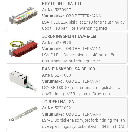
användning med skyddselement LSA-B-MAG.
BRYTPLINT LSA-T-LEI
Lägg i kundvagn
ST
Fästs på monteringsbehållare LSA-M. Färg:
ArtNr
5270997
grå. Klämbara diametrar 0,14-0,5 (AWG
...läs
Varumärke
OBO BETTERMANN
mer
LSA-T-LEI: LSA-skiljelist 2/10 för anslutning av
upp till 10 par.. För användning med
skyddselement LSA-BF-180; LSA-BF-24; LSA-
JORDNINGSPLINT LSA-E-LEI
Lägg i kundvagn
ST
B-MAG. Fästs på monteringsbehållare LSA-M.
ArtNr
5270998
Färg: vit. Klämbara diame
...läs mer
Varumärke
OBO BETTERMANN
LSA-E-LEI: LSA-jordningslist 40-polig, för
anslutning av jordledningar eller
avskärmningar till jordanslutningen..
BAS+FINSKYDD LSA-BF-180
Lägg i kundvagn
ST
Komplett med grön-gul anslutningsledning,
ArtNr
5271000
1,5 mm². Färg: röd
Varumärke
OBO BETTERMANN
LSA-BF 180: Skilje- eller anslutningslister, för
användning i MSR-system . Grov- och
finskydd. Grovskydd med Fail-Safe-teknik..
JORDSKENA LSA-E
Lägg i kundvagn
ST
Med PTC-skyddskomponenter mot
ArtNr
5271002
överström.. Max. spänning: 180 V
Varumärke
OBO BETTERMANN
LSA-E: Jordskena som jordförbindning mellan
överspänningsskyddskontakt LFS-BF... (1 DA)