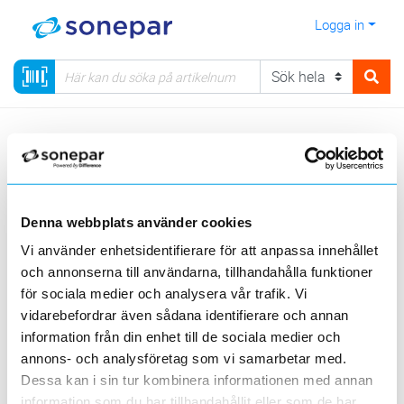
Logga in
Meny
Kategorier
Säkerhet
Kamerabevakning
Kamerabevakning Avigilon Unity
Video Intercom H4
Denna webbplats använder cookies
Sortera
Vi använder enhetsidentifierare för att anpassa innehållet
och annonserna till användarna, tillhandahålla funktioner
<
1
>
20
50
100
200
Sida
Per sida
för sociala medier och analysera vår trafik. Vi
AVIGILON UNITY
vidarebefordrar även sådana identifierare och annan
information från din enhet till de sociala medier och
annons- och analysföretag som vi samarbetar med.
1 st
Filter
Lagerförda
Alla
Dessa kan i sin tur kombinera informationen med annan
information som du har tillhandahållit eller som de har