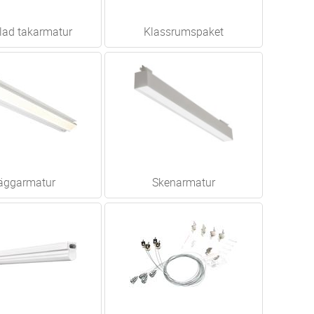
lad takarmatur
Klassrumspaket
äggarmatur
Skenarmatur