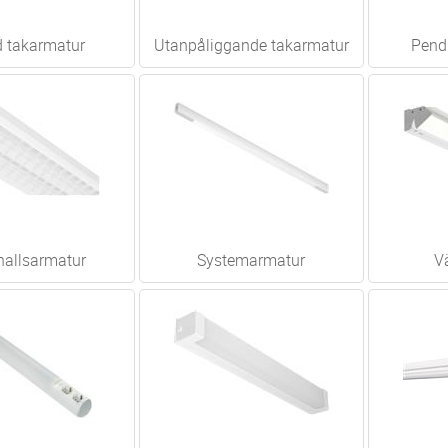
ld takarmatur
Utanpåliggande takarmatur
Pend
hallsarmatur
Systemarmatur
V
byggnadssatser