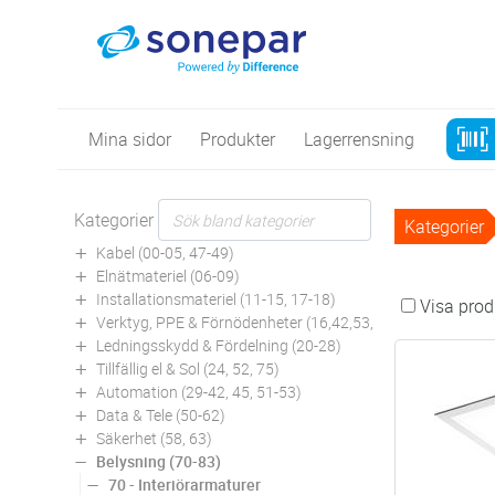
Mina sidor
Produkter
Lagerrensning
Kategorier
Kategorier
Kabel (00-05, 47-49)
Elnätmateriel (06-09)
Installationsmateriel (11-15, 17-18)
Visa produ
Verktyg, PPE & Förnödenheter (16,42,53,94)
Ledningsskydd & Fördelning (20-28)
Tillfällig el & Sol (24, 52, 75)
Automation (29-42, 45, 51-53)
Data & Tele (50-62)
Säkerhet (58, 63)
Belysning (70-83)
70 - Interiörarmaturer