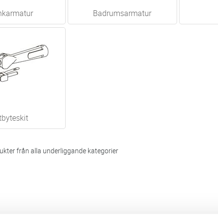
nkarmatur
Badrumsarmatur
tbyteskit
kter från alla underliggande kategorier