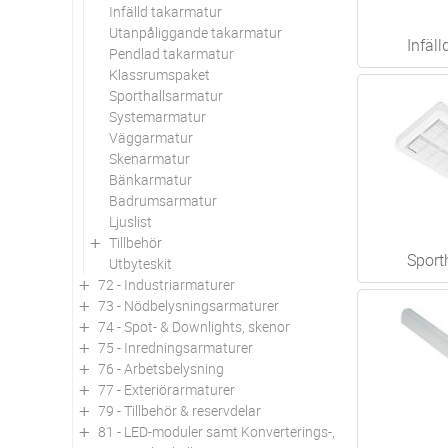
Infälld takarmatur
Utanpåliggande takarmatur
Infäl
Pendlad takarmatur
Klassrumspaket
Sporthallsarmatur
Systemarmatur
Väggarmatur
Skenarmatur
Bänkarmatur
Badrumsarmatur
Ljuslist
Tillbehör
Sport
Utbyteskit
72 - Industriarmaturer
73 - Nödbelysningsarmaturer
74 - Spot- & Downlights, skenor
75 - Inredningsarmaturer
76 - Arbetsbelysning
77 - Exteriörarmaturer
79 - Tillbehör & reservdelar
81 - LED-moduler samt Konverterings-, utbytes- och om