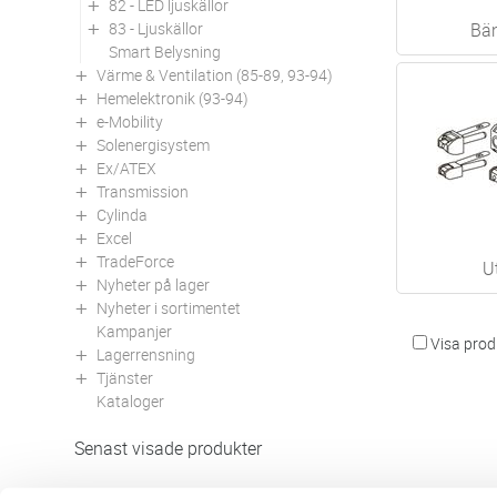
82 - LED ljuskällor
83 - Ljuskällor
Bä
Smart Belysning
Värme & Ventilation (85-89, 93-94)
Hemelektronik (93-94)
e-Mobility
Solenergisystem
Ex/ATEX
Transmission
Cylinda
Excel
TradeForce
U
Nyheter på lager
Nyheter i sortimentet
Kampanjer
Visa produ
Lagerrensning
Tjänster
Kataloger
Senast visade produkter