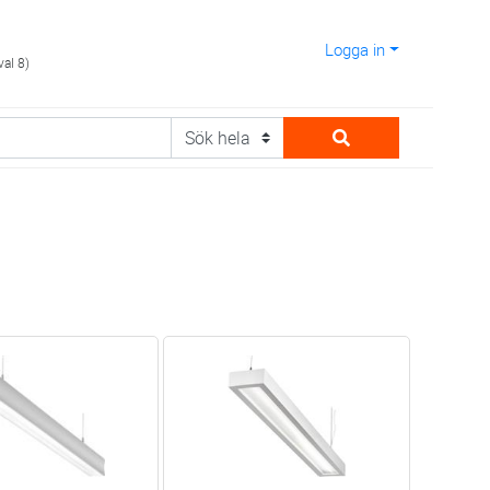
Logga in
val 8)