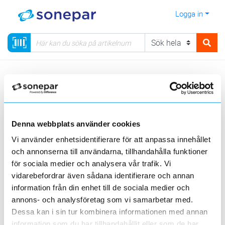
Logga in
Meny
Kategorier
Säkerhet
Kamerabevakning
Kamerabevakning Pelco
Denna webbplats använder cookies
Visa produkter från alla underliggande kategorier
Vi använder enhetsidentifierare för att anpassa innehållet
och annonserna till användarna, tillhandahålla funktioner
för sociala medier och analysera vår trafik. Vi
vidarebefordrar även sådana identifierare och annan
information från din enhet till de sociala medier och
annons- och analysföretag som vi samarbetar med.
Sarix Value 2
Sarix professional
PTZ-kameror
serien
4
Esprit Enhanced
Dessa kan i sin tur kombinera informationen med annan
information som du har tillhandahållit eller som de har