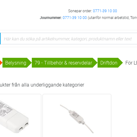
Sonepar order:
0771-39 10 00
Journummer:
0771-39 10 00
(utanför normal arbetstid, Ton
Belysning
79 - Tillbehör & reservdelar
Driftdon
För 
kter från alla underliggande kategorier