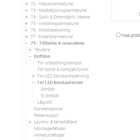
72 - Industriarmaturer
73 - Nödbelysningsarmaturer
74 - Spot- & Downlights, skenor
75 - Inredningsarmaturer
76 - Arbetsbelysning
Visa produ
77 - Exteriörarmaturer
79 - Tillbehör & reservdelar
Tändare
Driftdon
För urladdningslampor
För lysrör & kompaktlysrör
För LED konstantspänning
För LED konstantström
Dimbar
Ej dimbar
Lågvolt
Kondensatorer
Reservkupor
Lysrörs- & lamphållare
Montagedetaljer
Armaturdetaljer