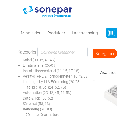
Mina sidor
Produkter
Lagerrensning
Kategorier
Kategorier
Kabel (00-05, 47-49)
Elnätmateriel (06-09)
Installationsmateriel (11-15, 17-18)
Visa produ
Verktyg, PPE & Förnödenheter (16,42,53,94)
Ledningsskydd & Fördelning (20-28)
Tillfällig el & Sol (24, 52, 75)
Automation (29-42, 45, 51-53)
Data & Tele (50-62)
Säkerhet (58, 63)
Belysning (70-83)
70 - Interiörarmaturer