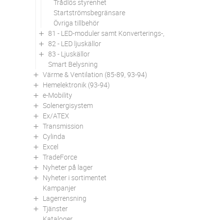
Trådlös styrenhet
Startströmsbegränsare
Övriga tillbehör
81 - LED-moduler samt Konverterings-, utbytes- och om
82 - LED ljuskällor
83 - Ljuskällor
Smart Belysning
Värme & Ventilation (85-89, 93-94)
Hemelektronik (93-94)
e-Mobility
Solenergisystem
Ex/ATEX
Transmission
Cylinda
Excel
TradeForce
Nyheter på lager
Nyheter i sortimentet
Kampanjer
Lagerrensning
Tjänster
Kataloger