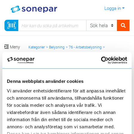
Logga in
Meny
Kategorier
Belysning
76 - Arbetsbelysning
Belysningsmaster
Sortera
Denna webbplats använder cookies
Vi använder enhetsidentifierare för att anpassa innehållet
<
1
>
20
50
100
200
Sida
Per sida
och annonserna till användarna, tillhandahålla funktioner
EL-BJÖRN
RUTAB
för sociala medier och analysera vår trafik. Vi
vidarebefordrar även sådana identifierare och annan
information från din enhet till de sociala medier och
3 st
Filter
Lagerförda
Alla
annons- och analysföretag som vi samarbetar med.
Dessa kan i sin tur kombinera informationen med annan