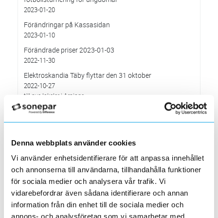
2023-01-20
Förändringar på Kassasidan
2023-01-10
Förändrade priser 2023-01-03
2022-11-30
Elektroskandia Täby flyttar den 31 oktober
2022-10-27
till nya lokaler i Arninge.
Höjd distributionsavgift från 3:e januari 2023
2022-10-05
Gäller vitvaror
Denna webbplats använder cookies
Förändrade priser 2022-10-04
2022-09-04
Vi använder enhetsidentifierare för att anpassa innehållet
Välkommen till våra nya lokaler i Södertälje
och annonserna till användarna, tillhandahålla funktioner
2022-05-31
för sociala medier och analysera vår trafik. Vi
Den 1 juni har vi ny adress i Södertälje
vidarebefordrar även sådana identifierare och annan
Förändrade priser 2022-06-30
information från din enhet till de sociala medier och
2022-05-27
annons- och analysföretag som vi samarbetar med.