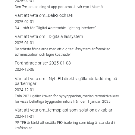
2025-02-01
Den 7:e januari slog vi upp portarna till vår nya i Malmö.
Värt att veta om…Dali-2 och D4i
2025-02-01
DALI står för ”Digital Adressable Lighting Interface”
Värt att veta om… Digitala låssystem
2025-01-01
De största fördelarna med ett digitalt låssystem är förenklad
administration och lägre kostnader
Förändrade priser 2025-01-08
2024-12-06
Värt att veta om… Nytt EU direktiv gällande laddning på
parkeringar
2024-12-01
Från 2021 gäller kraven för nybyggnation, medan retroaktiva krav
för vissa befintliga byggnader införs från den 1 januari 2025.
Värt att veta om…termoplast som isolation av kablar
2024-11-01
PP-TPE är tänkt att ersätta PEX-isolering som idag är standard i
kraftkablar.