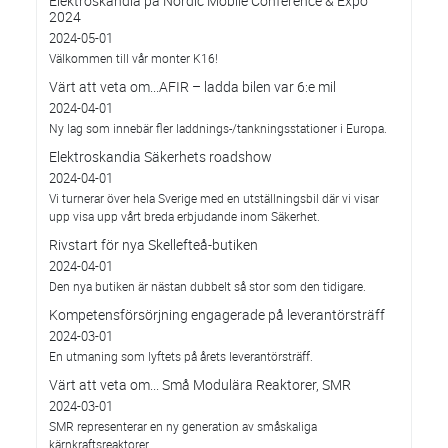
Elektroskandia på Nordic Mobile Conference & Expo
2024
2024-05-01
Välkommen till vår monter K16!
Värt att veta om...AFIR – ladda bilen var 6:e mil
2024-04-01
Ny lag som innebär fler laddnings-/tankningsstationer i Europa.
Elektroskandia Säkerhets roadshow
2024-04-01
Vi turnerar över hela Sverige med en utställningsbil där vi visar
upp visa upp vårt breda erbjudande inom Säkerhet.
Rivstart för nya Skellefteå-butiken
2024-04-01
Den nya butiken är nästan dubbelt så stor som den tidigare.
Kompetensförsörjning engagerade på leverantörsträff
2024-03-01
En utmaning som lyftets på årets leverantörsträff.
Värt att veta om... Små Modulära Reaktorer, SMR
2024-03-01
SMR representerar en ny generation av småskaliga
kärnkraftsreaktorer