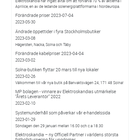
Elektroskandia har ingått avtal om att förvärva 70 % av aktierna i
Aprilice, en av de ledande solenergiplattformarna i Nordeuropa.
Förändrade priser 2023-07-04
2023-05-30
Ändrade öppettider i fyra Stockholmsbutiker
2023-03-08
Hägersten, Nacka, Solna och Täby
Förändrade kabelpriser 2023-04-04
2023-03-02
Solna-butiken flyttar 20 mars till nya lokaler
2023-02-26
Välkommen till vår nya butik på Banvaktsvägen 24, 171 48 Solna!
MP bolagen - vinnare av Elektroskandias utmärkelse
”Årets Leverantör” 2022
2023-02-10
Systemunderhåll som påverkar vår e-handelssida
2023-01-29
Söndagen den 29 januari mellan 16.00 och c:a 18.30
Elektroskandia – ny Officiell Partner i världens största
fotbollsturnering för ungdomar