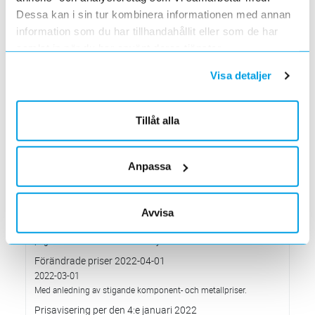
Grundkurs för installatörer av Charge Amps produkter
Dessa kan i sin tur kombinera informationen med annan
2022-04-01
information som du har tillhandahållit eller som de har
En grundläggande certifieringsutbildning för installatörer
samlat in när du har använt deras tjänster.
Förändrade priser 2022-05-01
Visa detaljer
2022-03-31
Med anledning av stigande råvarupriser.
Ecovadis ger Elektroskandia högsta betyg inom
Tillåt alla
hållbarhetsarbete
2022-03-21
Det oberoende analysföretaget Ecovadis har tilldelat
Elektroskandia högsta möjliga betyg, Platina, för företagets
Anpassa
hållbarhetsarbete.
Med anledning av Rysslands invasion av Ukraina
Avvisa
2022-03-03
har Elektroskandia adresserat och tagit avstånd från alla
pågående affärsrelationer med Ryssland & Belarus.
Förändrade priser 2022-04-01
2022-03-01
Med anledning av stigande komponent- och metallpriser.
Prisavisering per den 4:e januari 2022