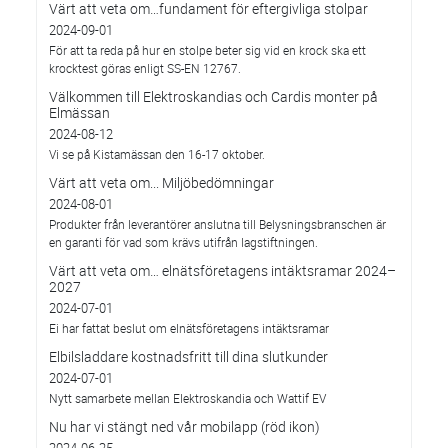
Värt att veta om…fundament för eftergivliga stolpar
2024-09-01
För att ta reda på hur en stolpe beter sig vid en krock ska ett
krocktest göras enligt SS-EN 12767.
Välkommen till Elektroskandias och Cardis monter på
Elmässan
2024-08-12
Vi se på Kistamässan den 16-17 oktober.
Värt att veta om... Miljöbedömningar
2024-08-01
Produkter från leverantörer anslutna till Belysningsbranschen är
en garanti för vad som krävs utifrån lagstiftningen.
Värt att veta om… elnätsföretagens intäktsramar 2024–
2027
2024-07-01
Ei har fattat beslut om elnätsföretagens intäktsramar
Elbilsladdare kostnadsfritt till dina slutkunder
2024-07-01
Nytt samarbete mellan Elektroskandia och Wattif EV
Nu har vi stängt ned vår mobilapp (röd ikon)
2024-06-25