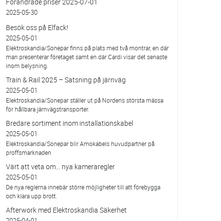
Förändrade priser 2025-07-01
2025-05-30
Besök oss på Elfack!
2025-05-01
Elektroskandia/Sonepar finns på plats med två montrar, en där
man presenterar företaget samt en där Cardi visar det senaste
inom belysning.
Train & Rail 2025 – Satsning på järnväg
2025-05-01
Elektroskandia/Sonepar ställer ut på Nordens största mässa
för hållbara järnvägstransporter.
Bredare sortiment inom installationskabel
2025-05-01
Elektroskandia/Sonepar blir Amokabels huvudpartner på
proffsmarknaden
Värt att veta om... nya kameraregler
2025-05-01
De nya reglerna innebär större möjligheter till att förebygga
och klara upp brott.
Afterwork med Elektroskandia Säkerhet
2025-04-01