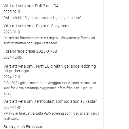
Värt att veta om…Dali-2 och D4i
2025-02-01
DALI står för ”Digital Adressable Lighting Interface”
Värt att veta om… Digitala låssystem
2025-01-01
De största fördelarna med ett digitalt låssystem är förenklad
administration och lägre kostnader
Förändrade priser 2025-01-08
2024-12-06
Värt att veta om… Nytt EU direktiv gällande laddning
på parkeringar
2024-12-01
Från 2021 gäller kraven för nybyggnation, medan retroaktiva
krav för vissa befintliga byggnader införs från den 1 januari
2025.
Värt att veta om…termoplast som isolation av kablar
2024-11-01
PP-TPE är tänkt att ersätta PEX-isolering som idag är standard i
kraftkablar.
Bra tryck på Elmässan