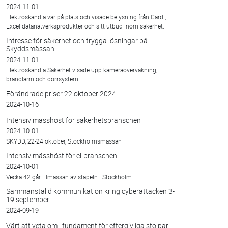
2024-11-01
Elektroskandia var på plats och visade belysning från Cardi,
Excel datanätverksprodukter och sitt utbud inom säkerhet.
Intresse för säkerhet och trygga lösningar på
Skyddsmässan.
2024-11-01
Elektroskandia Säkerhet visade upp kameraövervakning,
brandlarm och dörrsystem.
Förändrade priser 22 oktober 2024.
2024-10-16
Intensiv mässhöst för säkerhetsbranschen
2024-10-01
SKYDD, 22-24 oktober, Stockholmsmässan
Intensiv mässhöst för el-branschen
2024-10-01
Vecka 42 går Elmässan av stapeln i Stockholm.
Sammanställd kommunikation kring cyberattacken 3-
19 september
2024-09-19
Värt att veta om…fundament för eftergivliga stolpar