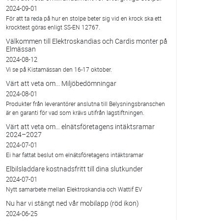
2024-09-01
För att ta reda på hur en stolpe beter sig vid en krock ska ett
krocktest göras enligt SS-EN 12767.
Välkommen till Elektroskandias och Cardis monter på
Elmässan
2024-08-12
Vi se på Kistamässan den 16-17 oktober.
Värt att veta om... Miljöbedömningar
2024-08-01
Produkter från leverantörer anslutna till Belysningsbranschen
är en garanti för vad som krävs utifrån lagstiftningen.
Värt att veta om… elnätsföretagens intäktsramar
2024–2027
2024-07-01
Ei har fattat beslut om elnätsföretagens intäktsramar
Elbilsladdare kostnadsfritt till dina slutkunder
2024-07-01
Nytt samarbete mellan Elektroskandia och Wattif EV
Nu har vi stängt ned vår mobilapp (röd ikon)
2024-06-25