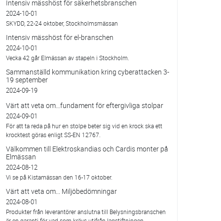
Intensiv mässhöst för säkerhetsbranschen
2024-10-01
SKYDD, 22-24 oktober, Stockholmsmässan
Intensiv mässhöst för el-branschen
2024-10-01
Vecka 42 går Elmässan av stapeln i Stockholm.
Sammanställd kommunikation kring cyberattacken 3-
19 september
2024-09-19
Värt att veta om…fundament för eftergivliga stolpar
2024-09-01
För att ta reda på hur en stolpe beter sig vid en krock ska ett
krocktest göras enligt SS-EN 12767.
Välkommen till Elektroskandias och Cardis monter på
Elmässan
2024-08-12
Vi se på Kistamässan den 16-17 oktober.
Värt att veta om... Miljöbedömningar
2024-08-01
Produkter från leverantörer anslutna till Belysningsbranschen
är en garanti för vad som krävs utifrån lagstiftningen.