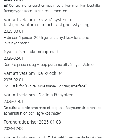
E3 Control nu lanserat en app med vilken man kan beställa
färdigbyggda centraler direkt i mobilen.
Värt att veta om... krav på system för
fastighetsautomation och fastighetsstyrning
2025-03-01
Från den 1 januari 2025 gäller ett nytt krav för större
lokalbyggnader.
Nya butiken i Malmö öppnad
2025-02-01
Den 7:e januari slog vi upp portarna till vår nya i Malmö.
Värt att veta om…Dali-2 och D4i
2025-02-01
DALI står för ”Digital Adressable Lighting Interface”
Värt att veta om… Digitala låssystem
2025-01-01
De största fördelarna med ett digitalt låssystem är förenklad
administration och lägre kostnader
Förändrade priser 2025-01-08
2024-12-06
Värt att veta om… Nytt EU direktiv gällande laddning