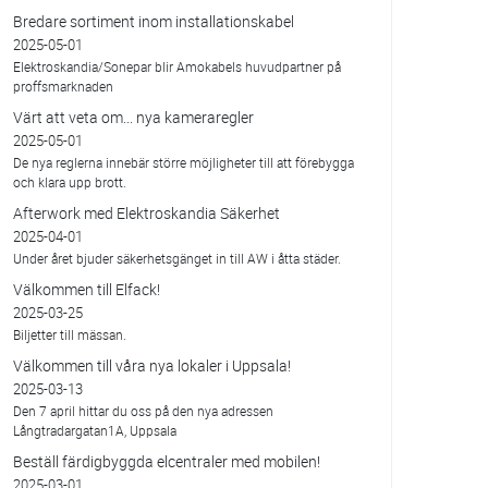
Bredare sortiment inom installationskabel
2025-05-01
Elektroskandia/Sonepar blir Amokabels huvudpartner på
proffsmarknaden
Värt att veta om... nya kameraregler
2025-05-01
De nya reglerna innebär större möjligheter till att förebygga
och klara upp brott.
Afterwork med Elektroskandia Säkerhet
2025-04-01
Under året bjuder säkerhetsgänget in till AW i åtta städer.
Välkommen till Elfack!
2025-03-25
Biljetter till mässan.
Välkommen till våra nya lokaler i Uppsala!
2025-03-13
Den 7 april hittar du oss på den nya adressen
Långtradargatan1A, Uppsala
Beställ färdigbyggda elcentraler med mobilen!
2025-03-01