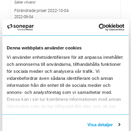
Gäller vitvaror
Förändrade priser 2022-10-04
2022-09-04
Välkommen till våra nya lokaler i Södertälje
2022-05-31
Den 1 juni har vi ny adress i Södertälje
Förändrade priser 2022-06-30
Denna webbplats använder cookies
2022-05-27
Vi använder enhetsidentifierare för att anpassa innehållet
Grundkurs för installatörer av Charge Amps produkter
och annonserna till användarna, tillhandahålla funktioner
2022-04-01
för sociala medier och analysera vår trafik. Vi
En grundläggande certifieringsutbildning för installatörer
vidarebefordrar även sådana identifierare och annan
Förändrade priser 2022-05-01
information från din enhet till de sociala medier och
2022-03-31
annons- och analysföretag som vi samarbetar med.
Med anledning av stigande råvarupriser.
Dessa kan i sin tur kombinera informationen med annan
Ecovadis ger Elektroskandia högsta betyg inom
information som du har tillhandahållit eller som de har
hållbarhetsarbete
2022-03-21
samlat in när du har använt deras tjänster.
Det oberoende analysföretaget Ecovadis har tilldelat
Elektroskandia högsta möjliga betyg, Platina, för företagets
Visa detaljer
hållbarhetsarbete.