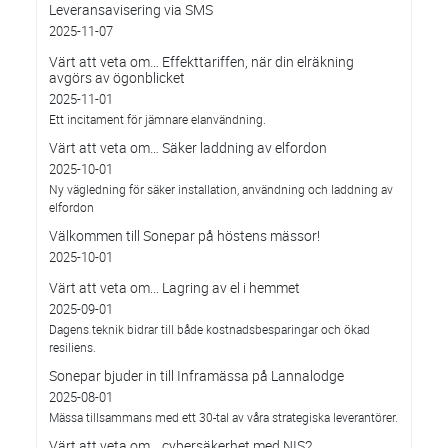
Leveransavisering via SMS
2025-11-07
Värt att veta om… Effekttariffen, när din elräkning
avgörs av ögonblicket
2025-11-01
Ett incitament för jämnare elanvändning.
Värt att veta om… Säker laddning av elfordon
2025-10-01
Ny vägledning för säker installation, användning och laddning av
elfordon
Välkommen till Sonepar på höstens mässor!
2025-10-01
Värt att veta om... Lagring av el i hemmet
2025-09-01
Dagens teknik bidrar till både kostnadsbesparingar och ökad
resiliens.
Sonepar bjuder in till Inframässa på Lannalodge
2025-08-01
Mässa tillsammans med ett 30-tal av våra strategiska leverantörer.
Värt att veta om... cybersäkerhet med NIS2