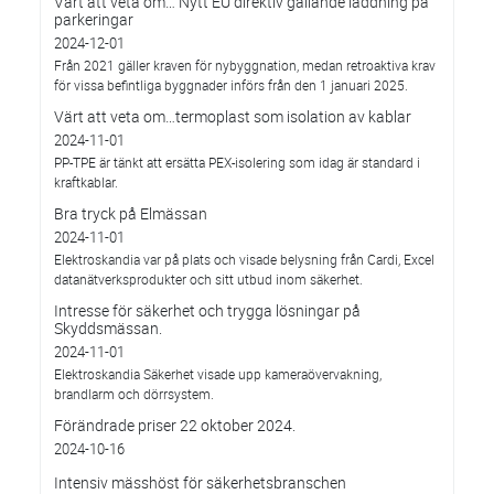
Värt att veta om… Nytt EU direktiv gällande laddning på
parkeringar
2024-12-01
Från 2021 gäller kraven för nybyggnation, medan retroaktiva krav
för vissa befintliga byggnader införs från den 1 januari 2025.
Värt att veta om…termoplast som isolation av kablar
2024-11-01
PP-TPE är tänkt att ersätta PEX-isolering som idag är standard i
kraftkablar.
Bra tryck på Elmässan
2024-11-01
Elektroskandia var på plats och visade belysning från Cardi, Excel
datanätverksprodukter och sitt utbud inom säkerhet.
Intresse för säkerhet och trygga lösningar på
Skyddsmässan.
2024-11-01
Elektroskandia Säkerhet visade upp kameraövervakning,
brandlarm och dörrsystem.
Förändrade priser 22 oktober 2024.
2024-10-16
Intensiv mässhöst för säkerhetsbranschen