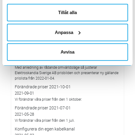
Med anledning av Rysslands invasion av Ukraina
Tillåt alla
2022-03-03
har Elektroskandia adresserat och tagit avstånd från alla
pågående affärsrelationer med Ryssland & Belarus.
Anpassa
Förändrade priser 2022-04-01
2022-03-01
Med anledning av stigande komponent- och metallpriser.
Avvisa
Prisavisering per den 4:e januari 2022
2021-12-03
Med anledning av rådande omvärldsläge så justerar
Elektroskandia Sverige AB prisbilden och presenterar ny gällande
prislista från 2022-01-04.
Förändrade priser 2021-10-01
2021-09-01
Vi förändrar våra priser från den 1 oktober.
Förändrade priser 2021-07-01
2021-05-28
Vi förändrar våra priser från den 1 juli.
Konfigurera din egen kabelkanal