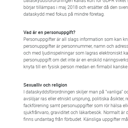
Dataskyddsförordningen kallas kort för GDPR vilket 
börjar tillämpas i maj 2018 och ersätter då den sven
dataskydd med fokus på mindre företag.
Vad är en personuppgift?
Personuppgifter är all slags information som kan knyt
personuppgifter är personnummer, namn och adress.
och med ljudinspelningar som lagras elektroniskt ka
personuppgift om det inte är en enskild näringsverks
knyta till en fysisk person medan en firmabil kanske 
Sexualliv och religion
I dataskyddsförordningen skiljer man på ”vanliga” o
avslöjar ras eller etniskt ursprung, politiska åsikter, 
fackförening samt personuppgifter som rör hälsa elle
sjukfrånvaro, graviditet och läkarbesök. Normalt är
finns undantag från förbudet. Känsliga uppgifter m