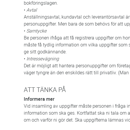
bokföringslagen.
•
Avtal
Anställningsavtal, kundavtal och leverantörsavtal ä
personuppgifter. Men bara de som behövs för att upp
•
Samtycke
Be personen ifråga att få registrera uppgifter om ho
måste få tydlig information om vilka uppgifter som 
ge sitt godkännande.
•
Intressevägning
Det är möjligt att hantera personuppgifter om företa
väger tyngre än den enskildes rätt till privatliv. (Man 
ATT TÄNKA PÅ
Informera mer
Vid insamling av uppgifter måste personen i fråga inf
information som ska ges. Kortfattat ska ni tala om at
om och varför ni gör det. Ska uppgifterna lämnas vid