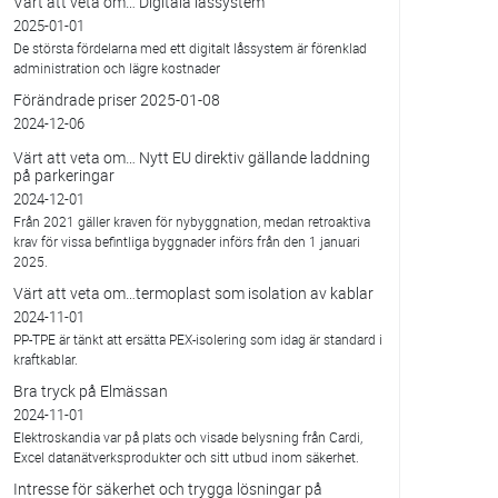
Värt att veta om… Digitala låssystem
2025-01-01
De största fördelarna med ett digitalt låssystem är förenklad
administration och lägre kostnader
Förändrade priser 2025-01-08
2024-12-06
Värt att veta om… Nytt EU direktiv gällande laddning
på parkeringar
2024-12-01
Från 2021 gäller kraven för nybyggnation, medan retroaktiva
krav för vissa befintliga byggnader införs från den 1 januari
2025.
Värt att veta om…termoplast som isolation av kablar
2024-11-01
PP-TPE är tänkt att ersätta PEX-isolering som idag är standard i
kraftkablar.
Bra tryck på Elmässan
2024-11-01
Elektroskandia var på plats och visade belysning från Cardi,
Excel datanätverksprodukter och sitt utbud inom säkerhet.
Intresse för säkerhet och trygga lösningar på