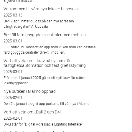
Biljetter till mässan.
Välkommen till våra nya lokaler i Uppsala!
2025-03-13
Den 7 april hittar du oss på den nya adressen
Långtradargatan1A, Uppsala
Beställ färdigbyggda elcentraler med mobilen!
2025-03-01
E3 Control nu lanserat en app med vilken man kan beställa
färdigbyggda centraler direkt i mobilen.
Värt att veta om... krav på system för
fastighetsautomation och fastighetsstyrning
2025-03-01
Från den 1 januari 2025 gäller ett nytt krav för större
lokalbyggnader.
Nya butiken i Malmö öppnad
2025-02-01
Den 7:e januari slog vi upp portarna till vår nya i Malmö.
Värt att veta om…Dali-2 och D4i
2025-02-01
DALI står för ”Digital Adressable Lighting Interface”