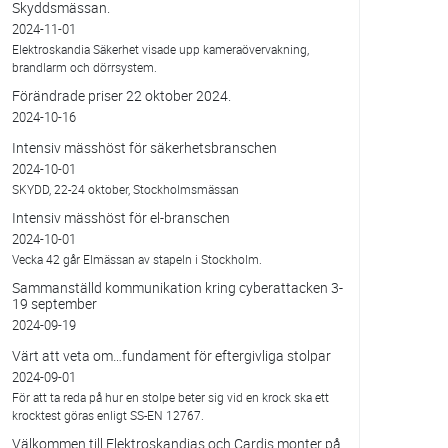
Skyddsmässan.
2024-11-01
Elektroskandia Säkerhet visade upp kameraövervakning,
brandlarm och dörrsystem.
Förändrade priser 22 oktober 2024.
2024-10-16
Intensiv mässhöst för säkerhetsbranschen
2024-10-01
SKYDD, 22-24 oktober, Stockholmsmässan
Intensiv mässhöst för el-branschen
2024-10-01
Vecka 42 går Elmässan av stapeln i Stockholm.
Sammanställd kommunikation kring cyberattacken 3-
19 september
2024-09-19
Värt att veta om…fundament för eftergivliga stolpar
2024-09-01
För att ta reda på hur en stolpe beter sig vid en krock ska ett
krocktest göras enligt SS-EN 12767.
Välkommen till Elektroskandias och Cardis monter på