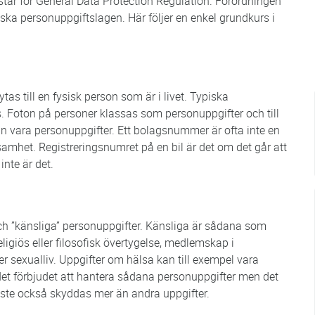
står för General Data Protection Regulation. Förordningen
ska personuppgiftslagen. Här följer en enkel grundkurs i
as till en fysisk person som är i livet. Typiska
 Foton på personer klassas som personuppgifter och till
n vara personuppgifter. Ett bolagsnummer är ofta inte en
amhet. Registreringsnumret på en bil är det om det går att
inte är det.
ch ”känsliga” personuppgifter. Känsliga är sådana som
religiös eller filosofisk övertygelse, medlemskap i
r sexualliv. Uppgifter om hälsa kan till exempel vara
 det förbjudet att hantera sådana personuppgifter men det
åste också skyddas mer än andra uppgifter.