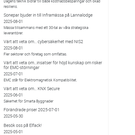
Dagens teknik bidrar till både kostnadsbesparingar och ökad
resiliens.
Sonepar bjuder in till Inframässa på Lannalodge
2025-08-01
Mässa tillsammans med ett 30-tal av våra strategiska
leverantörer.
Värt att veta om... cybersäkerhet med NIS2
2025-08-01
Fler sektorer och företag som omfattas.
Värt att veta om…insatser för höjd kunskap om risker
för EMC-störningar
2025-07-01
EMC står för Elektromagnetisk Kompatibilitet.
Värt att veta om… KNX Secure
2025-06-01
Säkerhet för Smarta Byggnader
Förändrade priser 2025-07-01
2025-05-30
Besök oss på Elfack!
2025-05-01