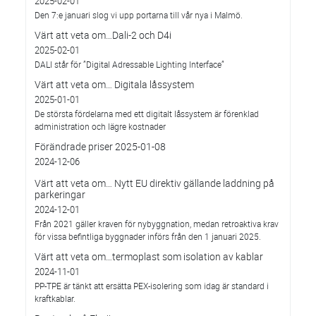
2025-02-01
Den 7:e januari slog vi upp portarna till vår nya i Malmö.
Värt att veta om…Dali-2 och D4i
2025-02-01
DALI står för ”Digital Adressable Lighting Interface”
Värt att veta om… Digitala låssystem
2025-01-01
De största fördelarna med ett digitalt låssystem är förenklad
administration och lägre kostnader
Förändrade priser 2025-01-08
2024-12-06
Värt att veta om… Nytt EU direktiv gällande laddning på
parkeringar
2024-12-01
Från 2021 gäller kraven för nybyggnation, medan retroaktiva krav
för vissa befintliga byggnader införs från den 1 januari 2025.
Värt att veta om…termoplast som isolation av kablar
2024-11-01
PP-TPE är tänkt att ersätta PEX-isolering som idag är standard i
kraftkablar.