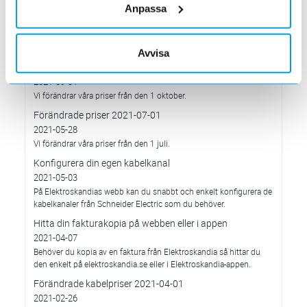
Anpassa
2021-12-03
Med anledning av rådande omvärldsläge så justerar
Elektroskandia Sverige AB prisbilden och presenterar ny gällande
prislista från 2022-01-04.
Avvisa
Förändrade priser 2021-10-01
2021-09-01
Vi förändrar våra priser från den 1 oktober.
Förändrade priser 2021-07-01
2021-05-28
Vi förändrar våra priser från den 1 juli.
Konfigurera din egen kabelkanal
2021-05-03
På Elektroskandias webb kan du snabbt och enkelt konfigurera de
kabelkanaler från Schneider Electric som du behöver.
Hitta din fakturakopia på webben eller i appen
2021-04-07
Behöver du kopia av en faktura från Elektroskandia så hittar du
den enkelt på elektroskandia.se eller i Elektro­skandia-appen.
Förändrade kabelpriser 2021-04-01
2021-02-26