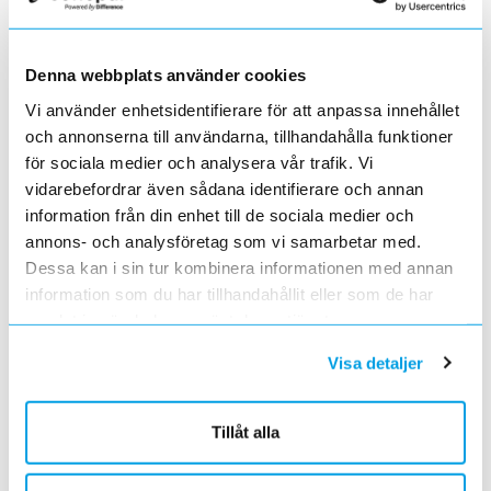
Grundkurs för installatörer av Charge Amps produkter
2022-04-01
En grundläggande certifieringsutbildning för installatörer
Denna webbplats använder cookies
Förändrade priser 2022-05-01
Vi använder enhetsidentifierare för att anpassa innehållet
2022-03-31
och annonserna till användarna, tillhandahålla funktioner
Med anledning av stigande råvarupriser.
för sociala medier och analysera vår trafik. Vi
Ecovadis ger Elektroskandia högsta betyg inom
vidarebefordrar även sådana identifierare och annan
hållbarhetsarbete
information från din enhet till de sociala medier och
2022-03-21
Det oberoende analysföretaget Ecovadis har tilldelat
annons- och analysföretag som vi samarbetar med.
Elektroskandia högsta möjliga betyg, Platina, för företagets
Dessa kan i sin tur kombinera informationen med annan
hållbarhetsarbete.
information som du har tillhandahållit eller som de har
Med anledning av Rysslands invasion av Ukraina
samlat in när du har använt deras tjänster.
2022-03-03
har Elektroskandia adresserat och tagit avstånd från alla
Visa detaljer
pågående affärsrelationer med Ryssland & Belarus.
Förändrade priser 2022-04-01
2022-03-01
Tillåt alla
Med anledning av stigande komponent- och metallpriser.
Prisavisering per den 4:e januari 2022