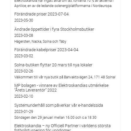
Elektroskandia har ingått avtal om att förvärva 70 % av aktierna i
Aprilice, en av de ledande solenergiplattformarna i Nordeuropa.
Förändrade priser 2023-07-04
2023-05-30
Ändrade öppettider i fyra Stockholmsbutiker
2023-03-08
Hägersten, Nacka, Solna och Täby
Förändrade kabelpriser 2023-04-04
2023-03-02
Solna-butiken flyttar 20 mars till nya lokaler
2023-02-26
Välkommen till vår nya butik på Banvaktsvägen 24, 171 48 Solna!
MP bolagen - vinnare av Elektroskandias utmärkelse
”Årets Leverantör” 2022
2023-02-10
Systemunderhåll som påverkar vår e-handelssida
2023-01-29
Söndagen den 29 januari mellan 16.00 och c:a 18.30
Elektroskandia – ny Officiell Partner i världens största
fotbollsturnering för ungdomar