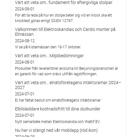
Värt att veta om…fundament för eftergivliga stolpar
2024-09-01
För att ta reda på hur en stolpe beter sig vid en krock ska ett
krocktest göras enligt SS-EN 12767.
Välkommen till Elektroskandias och Cardis monter på
Elmässan
2024-08-12
Vi se på Kistamässan den 16-17 oktober.
Värt att veta om... Miljöbedömningar
2024-08-01
Produkter från leverantörer anslutna till Belysningsbranschen är
en garanti för vad som krävs utifrån lagstiftningen.
Värt att veta om… elnätsföretagens intäktsramar 2024–
2027
2024-07-01
Ei har fattat beslut om elnätsföretagens intäktsramar
Elbilsladdare kostnadsfritt till dina slutkunder
2024-07-01
Nytt samarbete mellan Elektroskandia och Wattif EV
Nu har vi stängt ned vår mobilapp (röd ikon)
2024-06-25