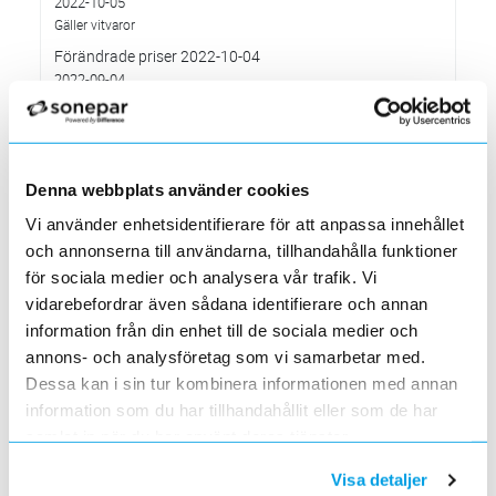
2022-10-05
Gäller vitvaror
Förändrade priser 2022-10-04
2022-09-04
Välkommen till våra nya lokaler i Södertälje
2022-05-31
Den 1 juni har vi ny adress i Södertälje
Denna webbplats använder cookies
Förändrade priser 2022-06-30
2022-05-27
Vi använder enhetsidentifierare för att anpassa innehållet
Grundkurs för installatörer av Charge Amps produkter
och annonserna till användarna, tillhandahålla funktioner
2022-04-01
för sociala medier och analysera vår trafik. Vi
En grundläggande certifieringsutbildning för installatörer
vidarebefordrar även sådana identifierare och annan
Förändrade priser 2022-05-01
information från din enhet till de sociala medier och
2022-03-31
annons- och analysföretag som vi samarbetar med.
Med anledning av stigande råvarupriser.
Dessa kan i sin tur kombinera informationen med annan
Ecovadis ger Elektroskandia högsta betyg inom
information som du har tillhandahållit eller som de har
hållbarhetsarbete
samlat in när du har använt deras tjänster.
2022-03-21
Det oberoende analysföretaget Ecovadis har tilldelat
Visa detaljer
Elektroskandia högsta möjliga betyg, Platina, för företagets