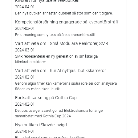
Rivstart för nya Skellefteå-butiken
2024-04-01
Den nya butiken är nästan dubbelt så stor som den tidigare.
Kompetensförsörjning engagerade på leverantörsträff
2024-03-01
En utmaning som lyftets på årets leverantörsträff.
Värt att veta om... Små Modulära Reaktorer, SMR
2024-03-01
SMR representerar en ny generation av småskaliga
kärnkraftsreaktorer
Värt att veta om… hur AI nyttjas i butikskameror
2024-02-01
Genom algoritmer kan kamerorna spåra rörelser och analysera
flöden av människor i butik
Fortsatt satsning på Gothia Cup
2024-02-01
Det positiva gensvaret gör att Elektroskandia förlänger
samarbetet med Gothia Cup 2024
Nya butiken i Skövde invigd
2024-01-01
Ett lyckat event som drog många besökare.