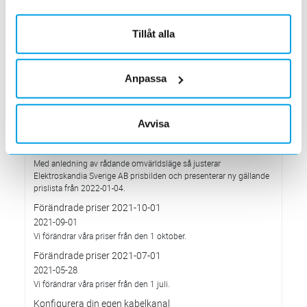
hållbarhetsarbete.
Med anledning av Rysslands invasion av Ukraina
Tillåt alla
2022-03-03
har Elektroskandia adresserat och tagit avstånd från alla
pågående affärsrelationer med Ryssland & Belarus.
Anpassa
Förändrade priser 2022-04-01
2022-03-01
Med anledning av stigande komponent- och metallpriser.
Avvisa
Prisavisering per den 4:e januari 2022
2021-12-03
Med anledning av rådande omvärldsläge så justerar
Elektroskandia Sverige AB prisbilden och presenterar ny gällande
prislista från 2022-01-04.
Förändrade priser 2021-10-01
2021-09-01
Vi förändrar våra priser från den 1 oktober.
Förändrade priser 2021-07-01
2021-05-28
Vi förändrar våra priser från den 1 juli.
Konfigurera din egen kabelkanal