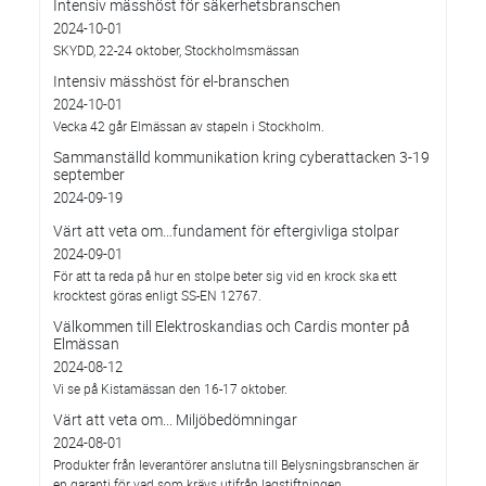
Intensiv mässhöst för säkerhetsbranschen
2024-10-01
SKYDD, 22-24 oktober, Stockholmsmässan
Intensiv mässhöst för el-branschen
2024-10-01
Vecka 42 går Elmässan av stapeln i Stockholm.
Sammanställd kommunikation kring cyberattacken 3-19
september
2024-09-19
Värt att veta om…fundament för eftergivliga stolpar
2024-09-01
För att ta reda på hur en stolpe beter sig vid en krock ska ett
krocktest göras enligt SS-EN 12767.
Välkommen till Elektroskandias och Cardis monter på
Elmässan
2024-08-12
Vi se på Kistamässan den 16-17 oktober.
Värt att veta om... Miljöbedömningar
2024-08-01
Produkter från leverantörer anslutna till Belysningsbranschen är
en garanti för vad som krävs utifrån lagstiftningen.