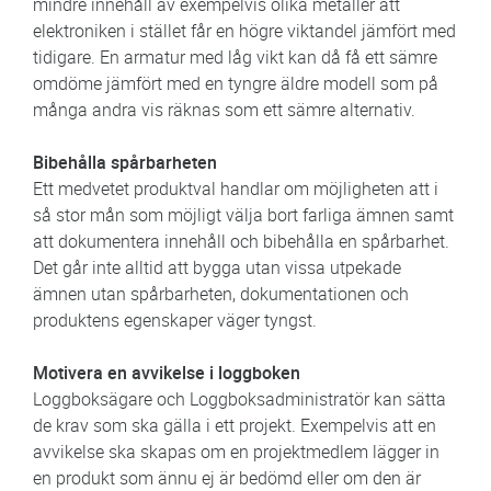
mindre innehåll av exempelvis olika metaller att
elektroniken i stället får en högre viktandel jämfört med
tidigare. En armatur med låg vikt kan då få ett sämre
omdöme jämfört med en tyngre äldre modell som på
många andra vis räknas som ett sämre alternativ.
Bibehålla spårbarheten
Ett medvetet produktval handlar om möjligheten att i
så stor mån som möjligt välja bort farliga ämnen samt
att dokumentera innehåll och bibehålla en spårbarhet.
Det går inte alltid att bygga utan vissa utpekade
ämnen utan spårbarheten, dokumentationen och
produktens egenskaper väger tyngst.
Motivera en avvikelse i loggboken
Loggboksägare och Loggboksadministratör kan sätta
de krav som ska gälla i ett projekt. Exempelvis att en
avvikelse ska skapas om en projektmedlem lägger in
en produkt som ännu ej är bedömd eller om den är