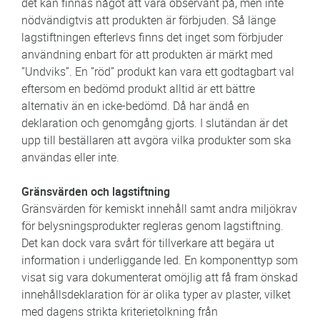
det kan finnas något att vara observant på, men inte
nödvändigtvis att produkten är förbjuden. Så länge
lagstiftningen efterlevs finns det inget som förbjuder
användning enbart för att produkten är märkt med
”Undviks”. En ”röd” produkt kan vara ett godtagbart val
eftersom en bedömd produkt alltid är ett bättre
alternativ än en icke-bedömd. Då har ändå en
deklaration och genomgång gjorts. I slutändan är det
upp till beställaren att avgöra vilka produkter som ska
användas eller inte.
Gränsvärden och lagstiftning
Gränsvärden för kemiskt innehåll samt andra miljökrav
för belysningsprodukter regleras genom lagstiftning.
Det kan dock vara svårt för tillverkare att begära ut
information i underliggande led. En komponenttyp som
visat sig vara dokumenterat omöjlig att få fram önskad
innehållsdeklaration för är olika typer av plaster, vilket
med dagens strikta kriterietolkning från