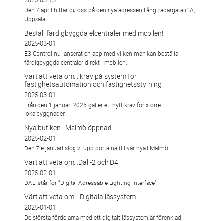
2025-03-13
Den 7 april hittar du oss på den nya adressen Långtradargatan1A,
Uppsala
Beställ färdigbyggda elcentraler med mobilen!
2025-03-01
E3 Control nu lanserat en app med vilken man kan beställa
färdigbyggda centraler direkt i mobilen.
Värt att veta om... krav på system för
fastighetsautomation och fastighetsstyrning
2025-03-01
Från den 1 januari 2025 gäller ett nytt krav för större
lokalbyggnader.
Nya butiken i Malmö öppnad
2025-02-01
Den 7:e januari slog vi upp portarna till vår nya i Malmö.
Värt att veta om…Dali-2 och D4i
2025-02-01
DALI står för ”Digital Adressable Lighting Interface”
Värt att veta om… Digitala låssystem
2025-01-01
De största fördelarna med ett digitalt låssystem är förenklad