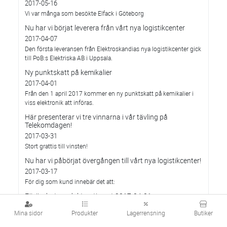
2017-05-16
Vi var många som besökte Elfack i Göteborg
Nu har vi börjat leverera från vårt nya logistikcenter
2017-04-07
Den första leveransen från Elektroskandias nya logistikcenter gick
till PoB:s Elektriska AB i Uppsala.
Ny punktskatt på kemikalier
2017-04-01
Från den 1 april 2017 kommer en ny punktskatt på kemikalier i
viss elektronik att införas.
Här presenterar vi tre vinnarna i vår tävling på
Telekomdagen!
2017-03-31
Stort grattis till vinsten!
Nu har vi påbörjat övergången till vårt nya logistikcenter!
2017-03-17
För dig som kund innebär det att:
Förändrat produktsortiment 2017-04-01
2017-03-01
Mina sidor
Produkter
Lagerrensning
Butiker
Elektroskandia kommer att genomföra en produktsortiments-
förändring som träder i kraft den 1 april 2017.