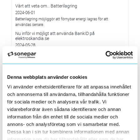
Värt att veta om... Batterilagring
2024-06-01
Batterilagring möjliggör att förnybar energi lagras för att
användas senare.
Nu inför vi möjligt att använda BankID på
elektroskandia.se
2024-05-28
Värt att veta om…betalning med vanligt betalkort på
laddstationer
2024-05-01
I alla publika laddstationer som installeras från och med 13 april
Denna webbplats använder cookies
ska man kunna betala med vanligt betalkort.
Vi använder enhetsidentifierare för att anpassa innehållet
Elektroskandia på Nordic Mobile Conference & Expo
2024
och annonserna till användarna, tillhandahålla funktioner
2024-05-01
för sociala medier och analysera vår trafik. Vi
Välkommen till vår monter K16!
vidarebefordrar även sådana identifierare och annan
Värt att veta om...AFIR – ladda bilen var 6:e mil
information från din enhet till de sociala medier och
2024-04-01
annons- och analysföretag som vi samarbetar med.
Ny lag som innebär fler laddnings-/tankningsstationer i Europa.
Dessa kan i sin tur kombinera informationen med annan
Elektroskandia Säkerhets roadshow
information som du har tillhandahållit eller som de har