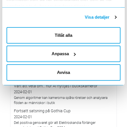
2024-04-01
samlat in när du har använt deras tjänster.
Vi turnerar över hela Sverige med en utställningsbil där vi visar
upp visa upp vårt breda erbjudande inom Säkerhet.
Visa detaljer
Rivstart för nya Skellefteå-butiken
2024-04-01
Den nya butiken är nästan dubbelt så stor som den tidigare.
Tillåt alla
Kompetensförsörjning engagerade på leverantörsträff
2024-03-01
En utmaning som lyftets på årets leverantörsträff.
Anpassa
Värt att veta om... Små Modulära Reaktorer, SMR
2024-03-01
Avvisa
SMR representerar en ny generation av småskaliga
kärnkraftsreaktorer
Värt att veta om… hur AI nyttjas i butikskameror
2024-02-01
Genom algoritmer kan kamerorna spåra rörelser och analysera
flöden av människor i butik
Fortsatt satsning på Gothia Cup
2024-02-01
Det positiva gensvaret gör att Elektroskandia förlänger