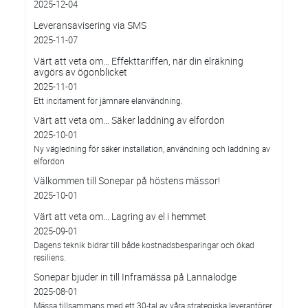
2025-12-04
Leveransavisering via SMS
2025-11-07
Värt att veta om… Effekttariffen, när din elräkning
avgörs av ögonblicket
2025-11-01
Ett incitament för jämnare elanvändning.
Värt att veta om… Säker laddning av elfordon
2025-10-01
Ny vägledning för säker installation, användning och laddning av
elfordon
Välkommen till Sonepar på höstens mässor!
2025-10-01
Värt att veta om... Lagring av el i hemmet
2025-09-01
Dagens teknik bidrar till både kostnadsbesparingar och ökad
resiliens.
Sonepar bjuder in till Inframässa på Lannalodge
2025-08-01
Mässa tillsammans med ett 30-tal av våra strategiska leverantörer.