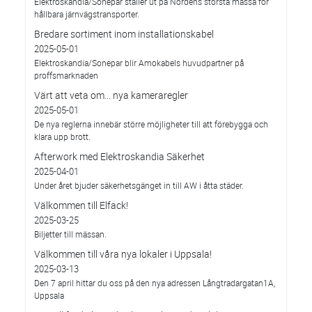
Elektroskandia/Sonepar ställer ut på Nordens största mässa för
hållbara järnvägstransporter.
Bredare sortiment inom installationskabel
2025-05-01
Elektroskandia/Sonepar blir Amokabels huvudpartner på
proffsmarknaden
Värt att veta om... nya kameraregler
2025-05-01
De nya reglerna innebär större möjligheter till att förebygga och
klara upp brott.
Afterwork med Elektroskandia Säkerhet
2025-04-01
Under året bjuder säkerhetsgänget in till AW i åtta städer.
Välkommen till Elfack!
2025-03-25
Biljetter till mässan.
Välkommen till våra nya lokaler i Uppsala!
2025-03-13
Den 7 april hittar du oss på den nya adressen Långtradargatan1A,
Uppsala