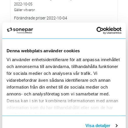
2022-10-05
Gäller vitvaror
Förändrade priser 2022-10-04
2022-09-04
Välkommen till våra nya lokaler i Södertälje
2022-05-31
Den 1 juni har vi ny adress i Södertälje
Denna webbplats använder cookies
Förändrade priser 2022-06-30
2022-05-27
Vi använder enhetsidentifierare för att anpassa innehållet
och annonserna till användarna, tillhandahålla funktioner
Grundkurs för installatörer av Charge Amps produkter
för sociala medier och analysera vår trafik. Vi
2022-04-01
En grundläggande certifieringsutbildning för installatörer
vidarebefordrar även sådana identifierare och annan
information från din enhet till de sociala medier och
Förändrade priser 2022-05-01
2022-03-31
annons- och analysföretag som vi samarbetar med.
Med anledning av stigande råvarupriser.
Dessa kan i sin tur kombinera informationen med annan
Ecovadis ger Elektroskandia högsta betyg inom
information som du har tillhandahållit eller som de har
hållbarhetsarbete
samlat in när du har använt deras tjänster.
2022-03-21
Det oberoende analysföretaget Ecovadis har tilldelat
Visa detaljer