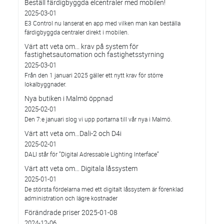
Beställ färdigbyggda elcentraler med mobilen!
2025-03-01
E3 Control nu lanserat en app med vilken man kan beställa
färdigbyggda centraler direkt i mobilen.
Värt att veta om... krav på system för
fastighetsautomation och fastighetsstyrning
2025-03-01
Från den 1 januari 2025 gäller ett nytt krav för större
lokalbyggnader.
Nya butiken i Malmö öppnad
2025-02-01
Den 7:e januari slog vi upp portarna till vår nya i Malmö.
Värt att veta om…Dali-2 och D4i
2025-02-01
DALI står för ”Digital Adressable Lighting Interface”
Värt att veta om… Digitala låssystem
2025-01-01
De största fördelarna med ett digitalt låssystem är förenklad
administration och lägre kostnader
Förändrade priser 2025-01-08
2024-12-06