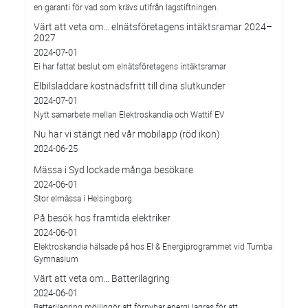
en garanti för vad som krävs utifrån lagstiftningen.
Värt att veta om… elnätsföretagens intäktsramar 2024–
2027
2024-07-01
Ei har fattat beslut om elnätsföretagens intäktsramar
Elbilsladdare kostnadsfritt till dina slutkunder
2024-07-01
Nytt samarbete mellan Elektroskandia och Wattif EV
Nu har vi stängt ned vår mobilapp (röd ikon)
2024-06-25
Mässa i Syd lockade många besökare
2024-06-01
Stor elmässa i Helsingborg.
På besök hos framtida elektriker
2024-06-01
Elektroskandia hälsade på hos El & Energiprogrammet vid Tumba
Gymnasium
Värt att veta om... Batterilagring
2024-06-01
Batterilagring möjliggör att förnybar energi lagras för att