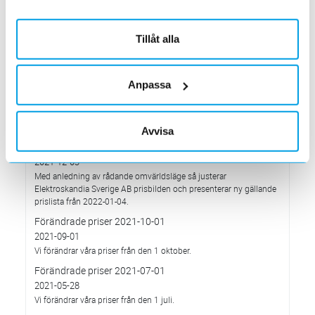
Elektroskandia högsta möjliga betyg, Platina, för företagets
hållbarhetsarbete.
Med anledning av Rysslands invasion av Ukraina
Tillåt alla
2022-03-03
har Elektroskandia adresserat och tagit avstånd från alla
pågående affärsrelationer med Ryssland & Belarus.
Anpassa
Förändrade priser 2022-04-01
2022-03-01
Med anledning av stigande komponent- och metallpriser.
Avvisa
Prisavisering per den 4:e januari 2022
2021-12-03
Med anledning av rådande omvärldsläge så justerar
Elektroskandia Sverige AB prisbilden och presenterar ny gällande
prislista från 2022-01-04.
Förändrade priser 2021-10-01
2021-09-01
Vi förändrar våra priser från den 1 oktober.
Förändrade priser 2021-07-01
2021-05-28
Vi förändrar våra priser från den 1 juli.