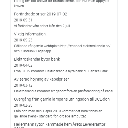
Lär dig om ditt ansvar för brandsäkerhet och hur man uppfyller
kraven.
Förändrade priser 2019-07-02
2019-05-31
Vi förändrar våra priser från den 2 juli
Viktig information!
2019-05-23
Gällande vår gamla webbplats http://ehandel.elektroskandia.se/
och Kundunik Lager-app
Elektroskandia byter bank
2019-04-02
I maj 2019 kommer Elektroskandia byta bank till Danske Bank.
Aviserad höjning av kabelpriser
2019-03-12
Elektroskandia kommer att genomföra en prisförändring på kabel.
Övergång från gamla lampanslutningsdon till DCL-don
2019-02-25
Från och med den 1 april 2019 kommer det bara finnas en
gällande svensk standard för jordade lamputtag.
HellermannTyton kammade hem Årets Levererantör