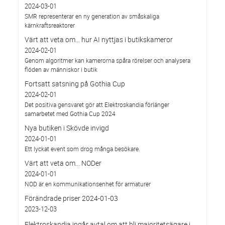
2024-03-01
SMR representerar en ny generation av småskaliga
kärnkraftsreaktorer
Värt att veta om… hur AI nyttjas i butikskameror
2024-02-01
Genom algoritmer kan kamerorna spåra rörelser och analysera
flöden av människor i butik
Fortsatt satsning på Gothia Cup
2024-02-01
Det positiva gensvaret gör att Elektroskandia förlänger
samarbetet med Gothia Cup 2024
Nya butiken i Skövde invigd
2024-01-01
Ett lyckat event som drog många besökare.
Värt att veta om... NODer
2024-01-01
NOD är en kommunikationsenhet för armaturer
Förändrade priser 2024-01-03
2023-12-03
Elektroskandia ingår avtal om att bli majoritetsägare i