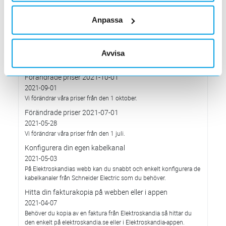
Med anledning av stigande komponent- och metallpriser.
Anpassa
Prisavisering per den 4:e januari 2022
2021-12-03
Med anledning av rådande omvärldsläge så justerar
Avvisa
Elektroskandia Sverige AB prisbilden och presenterar ny gällande
prislista från 2022-01-04.
Förändrade priser 2021-10-01
2021-09-01
Vi förändrar våra priser från den 1 oktober.
Förändrade priser 2021-07-01
2021-05-28
Vi förändrar våra priser från den 1 juli.
Konfigurera din egen kabelkanal
2021-05-03
På Elektroskandias webb kan du snabbt och enkelt konfigurera de
kabelkanaler från Schneider Electric som du behöver.
Hitta din fakturakopia på webben eller i appen
2021-04-07
Behöver du kopia av en faktura från Elektroskandia så hittar du
den enkelt på elektroskandia.se eller i Elektro­skandia-appen.