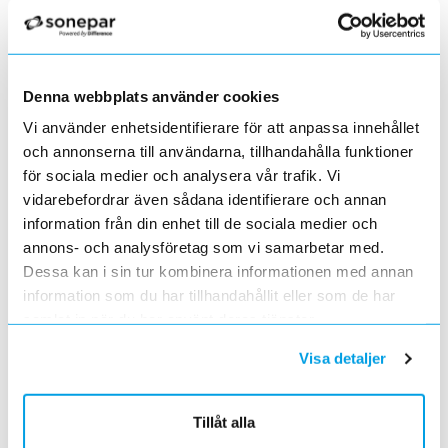
Förändrade priser 2022-06-30
2022-05-27
Grundkurs för installatörer av Charge Amps produkter
Denna webbplats använder cookies
2022-04-01
En grundläggande certifieringsutbildning för installatörer
Vi använder enhetsidentifierare för att anpassa innehållet
Förändrade priser 2022-05-01
och annonserna till användarna, tillhandahålla funktioner
2022-03-31
för sociala medier och analysera vår trafik. Vi
Med anledning av stigande råvarupriser.
vidarebefordrar även sådana identifierare och annan
Ecovadis ger Elektroskandia högsta betyg inom
information från din enhet till de sociala medier och
hållbarhetsarbete
annons- och analysföretag som vi samarbetar med.
2022-03-21
Dessa kan i sin tur kombinera informationen med annan
Det oberoende analysföretaget Ecovadis har tilldelat
Elektroskandia högsta möjliga betyg, Platina, för företagets
information som du har tillhandahållit eller som de har
hållbarhetsarbete.
samlat in när du har använt deras tjänster.
Med anledning av Rysslands invasion av Ukraina
2022-03-03
Visa detaljer
har Elektroskandia adresserat och tagit avstånd från alla
pågående affärsrelationer med Ryssland & Belarus.
Tillåt alla
Förändrade priser 2022-04-01
2022-03-01