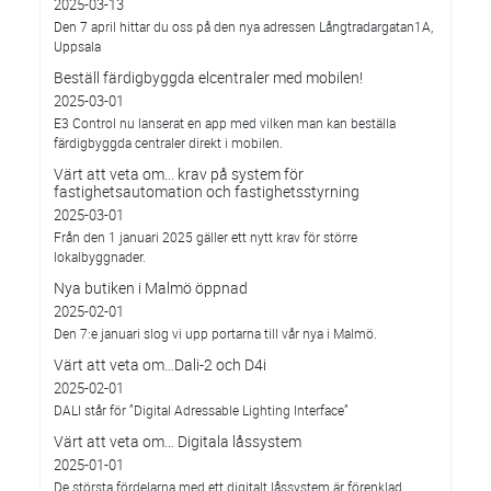
2025-03-13
Den 7 april hittar du oss på den nya adressen Långtradargatan1A,
Uppsala
Beställ färdigbyggda elcentraler med mobilen!
2025-03-01
E3 Control nu lanserat en app med vilken man kan beställa
färdigbyggda centraler direkt i mobilen.
Värt att veta om... krav på system för
fastighetsautomation och fastighetsstyrning
2025-03-01
Från den 1 januari 2025 gäller ett nytt krav för större
lokalbyggnader.
Nya butiken i Malmö öppnad
2025-02-01
Den 7:e januari slog vi upp portarna till vår nya i Malmö.
Värt att veta om…Dali-2 och D4i
2025-02-01
DALI står för ”Digital Adressable Lighting Interface”
Värt att veta om… Digitala låssystem
2025-01-01
De största fördelarna med ett digitalt låssystem är förenklad