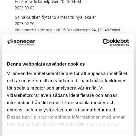
Förändrade kabelpriser 2023-04-04
2023-03-02
Solna-butiken flyttar 20 mars till nya lokaler
2023-02-26
Välkommen till vår nya butik på Banvaktsvägen 24, 171 48 Solna!
MP bolagen - vinnare av Elektroskandias utmärkelse
”Årets Leverantör” 2022
2023-02-10
Systemunderhåll som påverkar vår e-handelssida
Denna webbplats använder cookies
2023-01-29
Söndagen den 29 januari mellan 16.00 och c:a 18.30
Vi använder enhetsidentifierare för att anpassa innehållet
Elektroskandia – ny Officiell Partner i världens största
och annonserna till användarna, tillhandahålla funktioner
fotbollsturnering för ungdomar
för sociala medier och analysera vår trafik. Vi
2023-01-20
vidarebefordrar även sådana identifierare och annan
Förändringar på Kassasidan
information från din enhet till de sociala medier och
2023-01-10
annons- och analysföretag som vi samarbetar med.
Förändrade priser 2023-01-03
Dessa kan i sin tur kombinera informationen med annan
2022-11-30
information som du har tillhandahållit eller som de har
samlat in när du har använt deras tjänster.
Elektroskandia Täby flyttar den 31 oktober