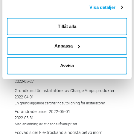
2022-10-27
Visa detaljer
till nya lokaler i Arninge.
Höjd distributionsavgift från 3:e januari 2023
2022-10-05
Tillåt alla
Gäller vitvaror
Förändrade priser 2022-10-04
2022-09-04
Anpassa
Välkommen till våra nya lokaler i Södertälje
2022-05-31
Avvisa
Den 1 juni har vi ny adress i Södertälje
Förändrade priser 2022-06-30
2022-05-27
Grundkurs för installatörer av Charge Amps produkter
2022-04-01
En grundläggande certifieringsutbildning för installatörer
Förändrade priser 2022-05-01
2022-03-31
Med anledning av stigande råvarupriser.
Ecovadis ger Elektroskandia högsta betyg inom