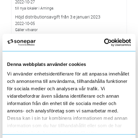
2022-10-27
till nya lokaler i Arninge.
Höjd distributionsavgift från 3:e januari 2023
2022-10-05
Gäller vitvaror
Förändrade priser 2022-10-04
2022-09-04
Välkommen till våra nya lokaler i Södertälje
2022-05-31
Denna webbplats använder cookies
Den 1 juni har vi ny adress i Södertälje
Vi använder enhetsidentifierare för att anpassa innehållet
Förändrade priser 2022-06-30
och annonserna till användarna, tillhandahålla funktioner
2022-05-27
för sociala medier och analysera vår trafik. Vi
Grundkurs för installatörer av Charge Amps produkter
vidarebefordrar även sådana identifierare och annan
2022-04-01
information från din enhet till de sociala medier och
En grundläggande certifieringsutbildning för installatörer
annons- och analysföretag som vi samarbetar med.
Förändrade priser 2022-05-01
Dessa kan i sin tur kombinera informationen med annan
2022-03-31
information som du har tillhandahållit eller som de har
Med anledning av stigande råvarupriser.
samlat in när du har använt deras tjänster.
Ecovadis ger Elektroskandia högsta betyg inom