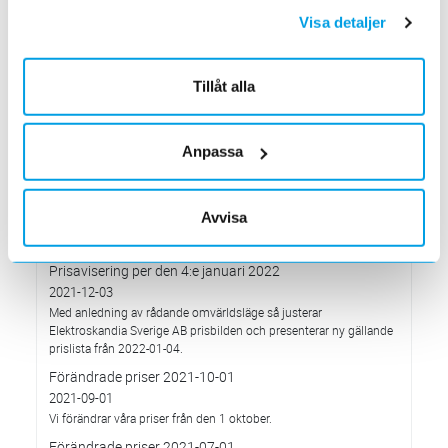
hållbarhetsarbete
Visa detaljer
2022-03-21
Det oberoende analysföretaget Ecovadis har tilldelat
Elektroskandia högsta möjliga betyg, Platina, för företagets
hållbarhetsarbete.
Tillåt alla
Med anledning av Rysslands invasion av Ukraina
2022-03-03
Anpassa
har Elektroskandia adresserat och tagit avstånd från alla
pågående affärsrelationer med Ryssland & Belarus.
Förändrade priser 2022-04-01
Avvisa
2022-03-01
Med anledning av stigande komponent- och metallpriser.
Prisavisering per den 4:e januari 2022
2021-12-03
Med anledning av rådande omvärldsläge så justerar
Elektroskandia Sverige AB prisbilden och presenterar ny gällande
prislista från 2022-01-04.
Förändrade priser 2021-10-01
2021-09-01
Vi förändrar våra priser från den 1 oktober.
Förändrade priser 2021-07-01