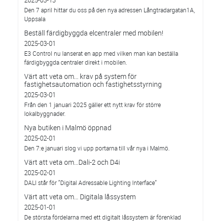
2025-03-13
Den 7 april hittar du oss på den nya adressen Långtradargatan1A,
Uppsala
Beställ färdigbyggda elcentraler med mobilen!
2025-03-01
E3 Control nu lanserat en app med vilken man kan beställa
färdigbyggda centraler direkt i mobilen.
Värt att veta om... krav på system för
fastighetsautomation och fastighetsstyrning
2025-03-01
Från den 1 januari 2025 gäller ett nytt krav för större
lokalbyggnader.
Nya butiken i Malmö öppnad
2025-02-01
Den 7:e januari slog vi upp portarna till vår nya i Malmö.
Värt att veta om…Dali-2 och D4i
2025-02-01
DALI står för ”Digital Adressable Lighting Interface”
Värt att veta om… Digitala låssystem
2025-01-01
De största fördelarna med ett digitalt låssystem är förenklad