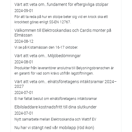
Värt att veta om…fundament för eftergivliga stolpar
2024-09-01
För att ta reda på hur en stolpe beter sig vid en krock ska ett
krocktest göras enligt SS-EN 12767.
Välkommen till Elektroskandias och Cardis monter på
Elmässan
2024-08-12
Vi se på Kistamässan den 16-17 oktober.
Värt att veta om... Miljöbedömningar
2024-08-01
Produkter från leverantörer anslutna till Belysningsbranschen är
en garanti för vad som krävs utifrån lagstiftningen.
Värt att veta om… elnätsföretagens intäktsramar 2024–
2027
2024-07-01
Ei har fattat beslut om elnätsföretagens intäktsramar
Elbilsladdare kostnadsfritt till dina slutkunder
2024-07-01
Nytt samarbete mellan Elektroskandia och Wattif EV
Nu har vi stängt ned vår mobilapp (röd ikon)