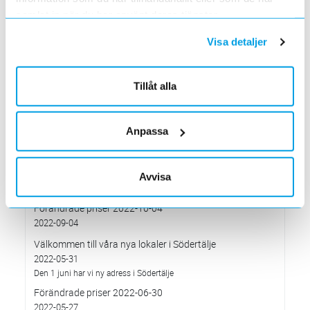
fotbollsturnering för ungdomar
samlat in när du har använt deras tjänster.
2023-01-20
Förändringar på Kassasidan
Visa detaljer
2023-01-10
Förändrade priser 2023-01-03
Tillåt alla
2022-11-30
Elektroskandia Täby flyttar den 31 oktober
2022-10-27
Anpassa
till nya lokaler i Arninge.
Höjd distributionsavgift från 3:e januari 2023
2022-10-05
Avvisa
Gäller vitvaror
Förändrade priser 2022-10-04
2022-09-04
Välkommen till våra nya lokaler i Södertälje
2022-05-31
Den 1 juni har vi ny adress i Södertälje
Förändrade priser 2022-06-30
2022-05-27