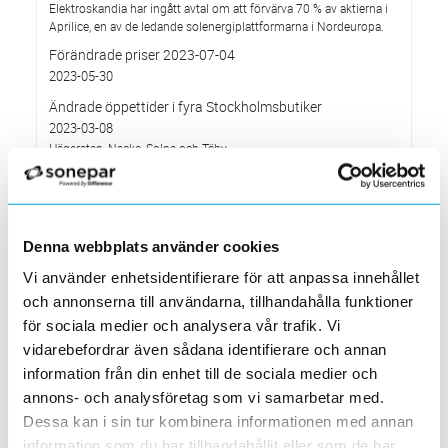
Elektroskandia har ingått avtal om att förvärva 70 % av aktierna i
Aprilice, en av de ledande solenergiplattformarna i Nordeuropa.
Förändrade priser 2023-07-04
2023-05-30
Ändrade öppettider i fyra Stockholmsbutiker
2023-03-08
Hägersten, Nacka, Solna och Täby
Förändrade kabelpriser 2023-04-04
2023-03-02
Solna-butiken flyttar 20 mars till nya lokaler
Denna webbplats använder cookies
2023-02-26
Välkommen till vår nya butik på Banvaktsvägen 24, 171 48 Solna!
Vi använder enhetsidentifierare för att anpassa innehållet
MP bolagen - vinnare av Elektroskandias utmärkelse
och annonserna till användarna, tillhandahålla funktioner
”Årets Leverantör” 2022
för sociala medier och analysera vår trafik. Vi
2023-02-10
vidarebefordrar även sådana identifierare och annan
Systemunderhåll som påverkar vår e-handelssida
information från din enhet till de sociala medier och
2023-01-29
annons- och analysföretag som vi samarbetar med.
Söndagen den 29 januari mellan 16.00 och c:a 18.30
Dessa kan i sin tur kombinera informationen med annan
Elektroskandia – ny Officiell Partner i världens största
information som du har tillhandahållit eller som de har