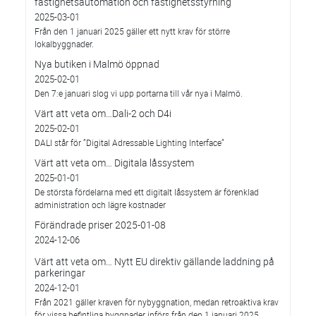
fastighetsautomation och fastighetsstyrning
2025-03-01
Från den 1 januari 2025 gäller ett nytt krav för större
lokalbyggnader.
Nya butiken i Malmö öppnad
2025-02-01
Den 7:e januari slog vi upp portarna till vår nya i Malmö.
Värt att veta om…Dali-2 och D4i
2025-02-01
DALI står för ”Digital Adressable Lighting Interface”
Värt att veta om… Digitala låssystem
2025-01-01
De största fördelarna med ett digitalt låssystem är förenklad
administration och lägre kostnader
Förändrade priser 2025-01-08
2024-12-06
Värt att veta om… Nytt EU direktiv gällande laddning på
parkeringar
2024-12-01
Från 2021 gäller kraven för nybyggnation, medan retroaktiva krav
för vissa befintliga byggnader införs från den 1 januari 2025.