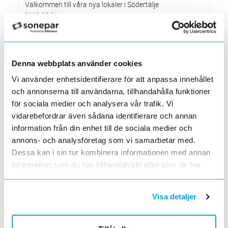
Välkommen till våra nya lokaler i Södertälje
2022-05-31
Den 1 juni har vi ny adress i Södertälje
Förändrade priser 2022-06-30
2022-05-27
Denna webbplats använder cookies
Grundkurs för installatörer av Charge Amps produkter
2022-04-01
Vi använder enhetsidentifierare för att anpassa innehållet
En grundläggande certifieringsutbildning för installatörer
och annonserna till användarna, tillhandahålla funktioner
Förändrade priser 2022-05-01
för sociala medier och analysera vår trafik. Vi
2022-03-31
vidarebefordrar även sådana identifierare och annan
Med anledning av stigande råvarupriser.
information från din enhet till de sociala medier och
Ecovadis ger Elektroskandia högsta betyg inom
annons- och analysföretag som vi samarbetar med.
hållbarhetsarbete
Dessa kan i sin tur kombinera informationen med annan
2022-03-21
information som du har tillhandahållit eller som de har
Det oberoende analysföretaget Ecovadis har tilldelat
Elektroskandia högsta möjliga betyg, Platina, för företagets
samlat in när du har använt deras tjänster.
hållbarhetsarbete.
Visa detaljer
Med anledning av Rysslands invasion av Ukraina
2022-03-03
har Elektroskandia adresserat och tagit avstånd från alla