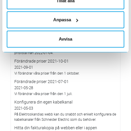
Tillåt alla
pågående affärsrelationer med Ryssland & Belarus.
Förändrade priser 2022-04-01
2022-03-01
Anpassa
Med anledning av stigande komponent- och metallpriser.
Prisavisering per den 4:e januari 2022
2021-12-03
Avvisa
Med anledning av rådande omvärldsläge så justerar
Elektroskandia Sverige AB prisbilden och presenterar ny gällande
prislista från 2022-01-04.
Förändrade priser 2021-10-01
2021-09-01
Vi förändrar våra priser från den 1 oktober.
Förändrade priser 2021-07-01
2021-05-28
Vi förändrar våra priser från den 1 juli.
Konfigurera din egen kabelkanal
2021-05-03
På Elektroskandias webb kan du snabbt och enkelt konfigurera de
kabelkanaler från Schneider Electric som du behöver.
Hitta din fakturakopia på webben eller i appen