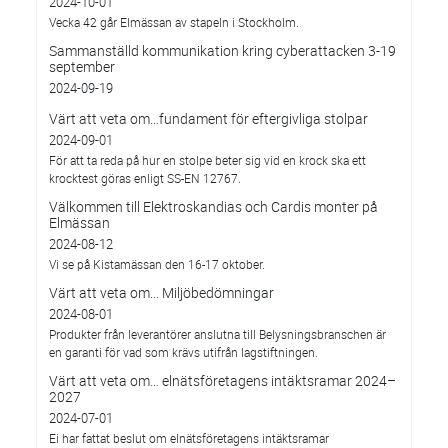
2024-10-01
Vecka 42 går Elmässan av stapeln i Stockholm.
Sammanställd kommunikation kring cyberattacken 3-19
september
2024-09-19
Värt att veta om…fundament för eftergivliga stolpar
2024-09-01
För att ta reda på hur en stolpe beter sig vid en krock ska ett
krocktest göras enligt SS-EN 12767.
Välkommen till Elektroskandias och Cardis monter på
Elmässan
2024-08-12
Vi se på Kistamässan den 16-17 oktober.
Värt att veta om... Miljöbedömningar
2024-08-01
Produkter från leverantörer anslutna till Belysningsbranschen är
en garanti för vad som krävs utifrån lagstiftningen.
Värt att veta om… elnätsföretagens intäktsramar 2024–
2027
2024-07-01
Ei har fattat beslut om elnätsföretagens intäktsramar