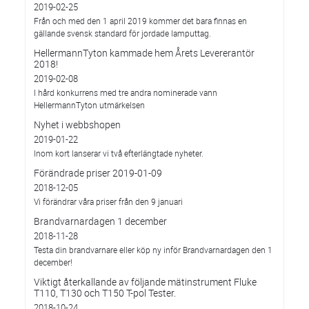
2019-02-25
Från och med den 1 april 2019 kommer det bara finnas en
gällande svensk standard för jordade lamputtag.
HellermannTyton kammade hem Årets Levererantör
2018!
2019-02-08
I hård konkurrens med tre andra nominerade vann
HellermannTyton utmärkelsen
Nyhet i webbshopen
2019-01-22
Inom kort lanserar vi två efterlängtade nyheter.
Förändrade priser 2019-01-09
2018-12-05
Vi förändrar våra priser från den 9 januari
Brandvarnardagen 1 december
2018-11-28
Testa din brandvarnare eller köp ny inför Brandvarnardagen den 1
december!
Viktigt återkallande av följande mätinstrument Fluke
T110, T130 och T150 T-pol Tester.
2018-10-24