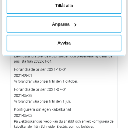
2022-03-03
Tillåt alla
har Elektroskandia adresserat och tagit avstånd från alla
pågående affärsrelationer med Ryssland & Belarus.
Förändrade priser 2022-04-01
Anpassa
2022-03-01
Med anledning av stigande komponent- och metallpriser.
Prisavisering per den 4:e januari 2022
Avvisa
2021-12-03
Med anledning av rådande omvärldsläge så justerar
Elektroskandia Sverige AB prisbilden och presenterar ny gällande
prislista från 2022-01-04.
Förändrade priser 2021-10-01
2021-09-01
Vi förändrar våra priser från den 1 oktober.
Förändrade priser 2021-07-01
2021-05-28
Vi förändrar våra priser från den 1 juli.
Konfigurera din egen kabelkanal
2021-05-03
På Elektroskandias webb kan du snabbt och enkelt konfigurera de
kabelkanaler från Schneider Electric som du behöver.