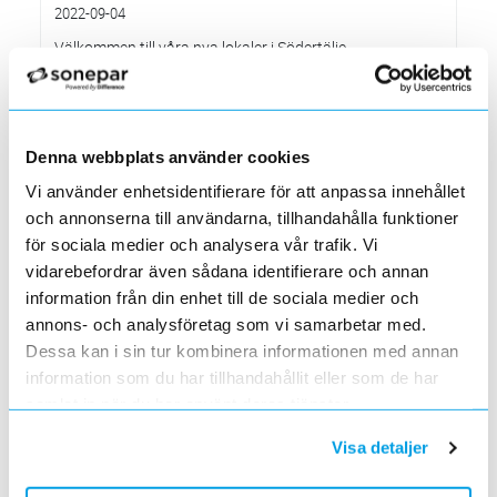
2022-09-04
Välkommen till våra nya lokaler i Södertälje
2022-05-31
Den 1 juni har vi ny adress i Södertälje
Förändrade priser 2022-06-30
2022-05-27
Denna webbplats använder cookies
Grundkurs för installatörer av Charge Amps produkter
Vi använder enhetsidentifierare för att anpassa innehållet
2022-04-01
och annonserna till användarna, tillhandahålla funktioner
En grundläggande certifieringsutbildning för installatörer
för sociala medier och analysera vår trafik. Vi
Förändrade priser 2022-05-01
vidarebefordrar även sådana identifierare och annan
2022-03-31
information från din enhet till de sociala medier och
Med anledning av stigande råvarupriser.
annons- och analysföretag som vi samarbetar med.
Ecovadis ger Elektroskandia högsta betyg inom
Dessa kan i sin tur kombinera informationen med annan
hållbarhetsarbete
information som du har tillhandahållit eller som de har
2022-03-21
Det oberoende analysföretaget Ecovadis har tilldelat
samlat in när du har använt deras tjänster.
Elektroskandia högsta möjliga betyg, Platina, för företagets
hållbarhetsarbete.
Visa detaljer
Med anledning av Rysslands invasion av Ukraina