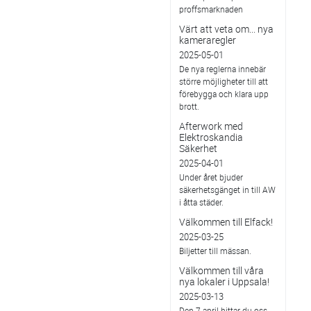
proffsmarknaden
Värt att veta om... nya
kameraregler
2025-05-01
De nya reglerna innebär
större möjligheter till att
förebygga och klara upp
brott.
Afterwork med
Elektroskandia
Säkerhet
2025-04-01
Under året bjuder
säkerhetsgänget in till AW
i åtta städer.
Välkommen till Elfack!
2025-03-25
Biljetter till mässan.
Välkommen till våra
nya lokaler i Uppsala!
2025-03-13
Den 7 april hittar du oss