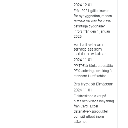
2024-12-01
Från 2021 gäller kraven
för nybyggnation, medan
retroaktiva krav för vissa
befintliga byggnader
införs från den 1 januari
2025.
Värt att veta om…
termoplast som
isolation av kablar
2024-11-01
PP-TPE är tänkt att ersätta
PEX-isolering som idag är
standard i kraftkablar.
Bra tryck på Elmässan
2024-11-01
Elektroskandia var på
plats och visade belysning
från Cardi, Excel
datanätverksprodukter
och sitt utbud inom
säkerhet.