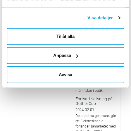
på årets leverantörsträff.
samlat in när du har använt deras tjänster.
Värt att veta om... Små
Modulära Reaktorer,
Visa detaljer
SMR
2024-03-01
SMR representerar en ny
Tillåt alla
generation av småskaliga
kärnkraftsreaktorer
Värt att veta om… hur
Anpassa
AI nyttjas i
butikskameror
2024-02-01
Avvisa
Genom algoritmer kan
kamerorna spåra rörelser
och analysera flöden av
människor i butik
Fortsatt satsning på
Gothia Cup
2024-02-01
Det positiva gensvaret gör
att Elektroskandia
förlänger samarbetet med