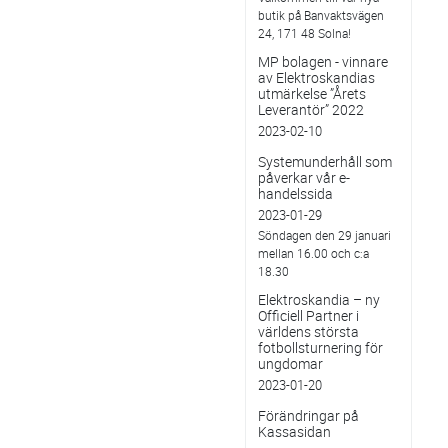
butik på Banvaktsvägen
24, 171 48 Solna!
MP bolagen - vinnare
av Elektroskandias
utmärkelse ”Årets
Leverantör” 2022
2023-02-10
Systemunderhåll som
påverkar vår e-
handelssida
2023-01-29
Söndagen den 29 januari
mellan 16.00 och c:a
18.30
Elektroskandia – ny
Officiell Partner i
världens största
fotbollsturnering för
ungdomar
2023-01-20
Förändringar på
Kassasidan