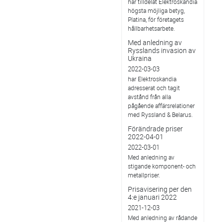
har tilldelat Elektroskandia
högsta möjliga betyg,
Platina, för företagets
hållbarhetsarbete.
Med anledning av
Rysslands invasion av
Ukraina
2022-03-03
har Elektroskandia
adresserat och tagit
avstånd från alla
pågående affärsrelationer
med Ryssland & Belarus.
Förändrade priser
2022-04-01
2022-03-01
Med anledning av
stigande komponent- och
metallpriser.
Prisavisering per den
4:e januari 2022
2021-12-03
Med anledning av rådande