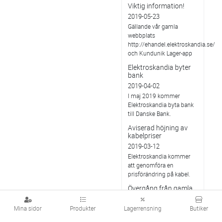
Viktig information!
2019-05-23
Gällande vår gamla
webbplats
http://ehandel.elektroskandia.se/
och Kundunik Lager-app
Elektroskandia byter
bank
2019-04-02
I maj 2019 kommer
Elektroskandia byta bank
till Danske Bank.
Aviserad höjning av
kabelpriser
2019-03-12
Elektroskandia kommer
att genomföra en
prisförändring på kabel.
Övergång från gamla
lampanslutningsdon
till DCL-don
Mina sidor
Produkter
Lagerrensning
Butiker
2019-02-25