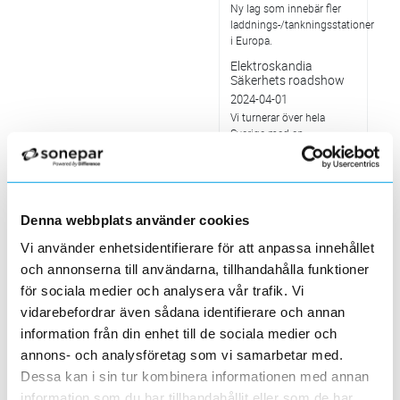
Ny lag som innebär fler
laddnings-/tankningsstationer
i Europa.
Elektroskandia
Säkerhets roadshow
2024-04-01
Vi turnerar över hela
Sverige med en
utställningsbil där vi visar
upp visa upp vårt breda
erbjudande inom
Säkerhet.
Denna webbplats använder cookies
Rivstart för nya
Skellefteå-butiken
Vi använder enhetsidentifierare för att anpassa innehållet
2024-04-01
och annonserna till användarna, tillhandahålla funktioner
Den nya butiken är nästan
för sociala medier och analysera vår trafik. Vi
dubbelt så stor som den
tidigare.
vidarebefordrar även sådana identifierare och annan
Kompetensförsörjning
information från din enhet till de sociala medier och
engagerade på
annons- och analysföretag som vi samarbetar med.
leverantörsträff
Dessa kan i sin tur kombinera informationen med annan
2024-03-01
information som du har tillhandahållit eller som de har
En utmaning som lyftets