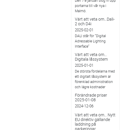
Den 7:e januari slog vi upp
portarna till vår nya i
Malmö.
Värt att veta om…Dali-
2 och D4i
2025-02-01
DALI står för ”Digital
Adressable Lighting
Interface”
Värt att veta om…
Digitala låssystem
2025-01-01
De största fördelarna med
ett digitalt låssystem är
förenklad administration
och lägre kostnader
Förändrade priser
2025-01-08
2024-12-06
Värt att veta om… Nytt
EU direktiv gällande
laddning på
parkeringar