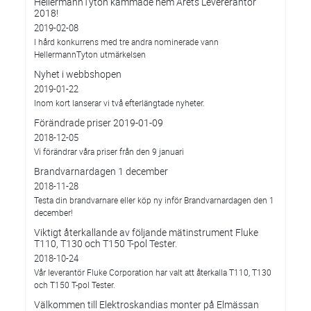
HellermannTyton kammade hem Årets Levererantör
2018!
2019-02-08
I hård konkurrens med tre andra nominerade vann
HellermannTyton utmärkelsen
Nyhet i webbshopen
2019-01-22
Inom kort lanserar vi två efterlängtade nyheter.
Förändrade priser 2019-01-09
2018-12-05
Vi förändrar våra priser från den 9 januari
Brandvarnardagen 1 december
2018-11-28
Testa din brandvarnare eller köp ny inför Brandvarnardagen den 1
december!
Viktigt återkallande av följande mätinstrument Fluke
T110, T130 och T150 T-pol Tester.
2018-10-24
Vår leverantör Fluke Corporation har valt att återkalla T110, T130
och T150 T-pol Tester.
Välkommen till Elektroskandias monter på Elmässan