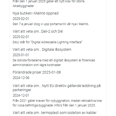
Från den 1 januari 2025 gäller ett nytt krav för större
lokalbyggnader.
Nya butiken i Malmö öppnad
2025-02-01
Den 7:e januari slog vi upp portarna till vår nya i Malmö.
Värt att veta om…Dali-2 och D4i
2025-02-01
DALI står för ”Digital Adressable Lighting Interface”
Värt att veta om… Digitala låssystem
2025-01-01
De största fördelarna med ett digitalt låssystem är förenklad
administration och lägre kostnader
Förändrade priser 2025-01-08
2024-12-06
Värt att veta om… Nytt EU direktiv gällande laddning på
parkeringar
2024-12-01
Från 2021 gäller kraven för nybyggnation, medan retroaktiva krav
för vissa befintliga byggnader införs från den 1 januari 2025.
Värt att veta om…termoplast som isolation av kablar