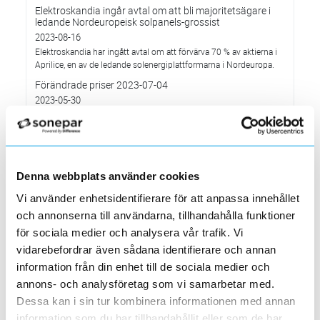
Elektroskandia ingår avtal om att bli majoritetsägare i
ledande Nordeuropeisk solpanels-grossist
2023-08-16
Elektroskandia har ingått avtal om att förvärva 70 % av aktierna i
Aprilice, en av de ledande solenergiplattformarna i Nordeuropa.
Förändrade priser 2023-07-04
2023-05-30
Ändrade öppettider i fyra Stockholmsbutiker
2023-03-08
Hägersten, Nacka, Solna och Täby
Förändrade kabelpriser 2023-04-04
Denna webbplats använder cookies
2023-03-02
Vi använder enhetsidentifierare för att anpassa innehållet
Solna-butiken flyttar 20 mars till nya lokaler
och annonserna till användarna, tillhandahålla funktioner
2023-02-26
för sociala medier och analysera vår trafik. Vi
Välkommen till vår nya butik på Banvaktsvägen 24, 171 48 Solna!
vidarebefordrar även sådana identifierare och annan
MP bolagen - vinnare av Elektroskandias utmärkelse
information från din enhet till de sociala medier och
”Årets Leverantör” 2022
annons- och analysföretag som vi samarbetar med.
2023-02-10
Dessa kan i sin tur kombinera informationen med annan
Systemunderhåll som påverkar vår e-handelssida
information som du har tillhandahållit eller som de har