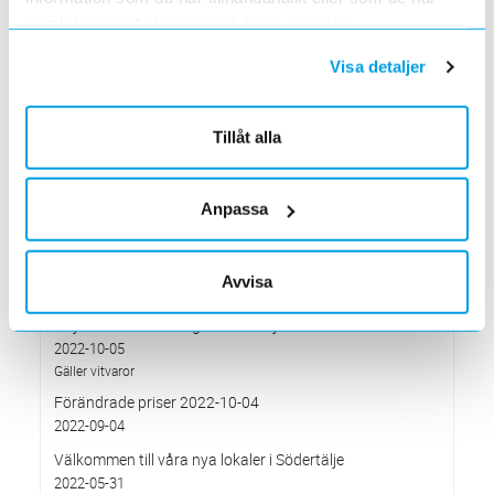
2023-01-29
samlat in när du har använt deras tjänster.
Söndagen den 29 januari mellan 16.00 och c:a 18.30
Elektroskandia – ny Officiell Partner i världens största
Visa detaljer
fotbollsturnering för ungdomar
2023-01-20
Förändringar på Kassasidan
Tillåt alla
2023-01-10
Förändrade priser 2023-01-03
Anpassa
2022-11-30
Elektroskandia Täby flyttar den 31 oktober
2022-10-27
Avvisa
till nya lokaler i Arninge.
Höjd distributionsavgift från 3:e januari 2023
2022-10-05
Gäller vitvaror
Förändrade priser 2022-10-04
2022-09-04
Välkommen till våra nya lokaler i Södertälje
2022-05-31