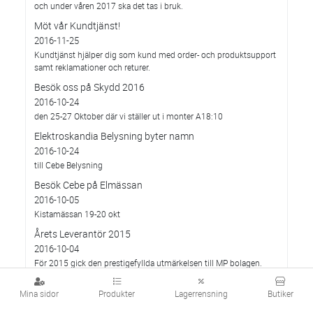
och under våren 2017 ska det tas i bruk.
Möt vår Kundtjänst!
2016-11-25
Kundtjänst hjälper dig som kund med order- och produktsupport
samt reklamationer och returer.
Besök oss på Skydd 2016
2016-10-24
den 25-27 Oktober där vi ställer ut i monter A18:10
Elektroskandia Belysning byter namn
2016-10-24
till Cebe Belysning
Besök Cebe på Elmässan
2016-10-05
Kistamässan 19-20 okt
Årets Leverantör 2015
2016-10-04
För 2015 gick den prestigefyllda utmärkelsen till MP bolagen.
Elektroskandia informerar
Mina sidor
Produkter
Lagerrensning
Butiker
2016-10-01
Förändrade leverans- och betalningsvillkor