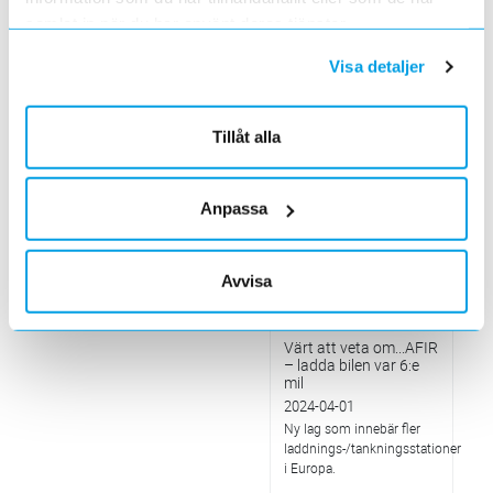
betalning med vanligt
betalkort på
samlat in när du har använt deras tjänster.
laddstationer
2024-05-01
Visa detaljer
I alla publika laddstationer
som installeras från och
med 13 april ska man
Tillåt alla
kunna betala med vanligt
betalkort.
Elektroskandia på
Anpassa
Nordic Mobile
Conference & Expo
2024
2024-05-01
Avvisa
Välkommen till vår monter
K16!
Värt att veta om...AFIR
– ladda bilen var 6:e
mil
2024-04-01
Ny lag som innebär fler
laddnings-/tankningsstationer
i Europa.