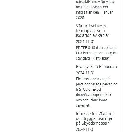
retroaktiva krav för vissa
befintliga byggnader
införs från den 1 januari
2025.
Värt att veta om…
termoplast som
isolation av kablar
2024-11-01
PP-TPE är tänkt att ersätta
PEX-isolering som idag är
standard i kraftkablar.
Bra tryck på Elmässan
2024-11-01
Elektroskandia var på
plats och visade belysning
från Cardi, Excel
datanätverksprodukter
och sitt utbud inom
säkerhet.
Intresse för säkerhet
och trygga lösningar
på Skyddsmässan.
2024-11-01