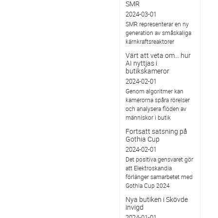
SMR
2024-03-01
SMR representerar en ny
generation av småskaliga
kärnkraftsreaktorer
Värt att veta om… hur
AI nyttjas i
butikskameror
2024-02-01
Genom algoritmer kan
kamerorna spåra rörelser
och analysera flöden av
människor i butik
Fortsatt satsning på
Gothia Cup
2024-02-01
Det positiva gensvaret gör
att Elektroskandia
förlänger samarbetet med
Gothia Cup 2024
Nya butiken i Skövde
invigd
2024-01-01