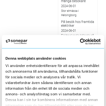
många besökare
2024-06-01
Stor elmässa i
Helsingborg.
På besök hos framtida
elektriker
2024-06-01
Elektroskandia hälsade på
hos El &
Energiprogrammet vid
Tumba Gymnasium
Värt att veta om...
Denna webbplats använder cookies
Batterilagring
2024-06-01
Vi använder enhetsidentifierare för att anpassa innehållet
Batterilagring möjliggör
och annonserna till användarna, tillhandahålla funktioner
att förnybar energi lagras
för att användas senare.
för sociala medier och analysera vår trafik. Vi
vidarebefordrar även sådana identifierare och annan
Nu inför vi möjligt att
använda BankID på
information från din enhet till de sociala medier och
elektroskandia.se
annons- och analysföretag som vi samarbetar med.
2024-05-28
Dessa kan i sin tur kombinera informationen med annan
Värt att veta om…
information som du har tillhandahållit eller som de har