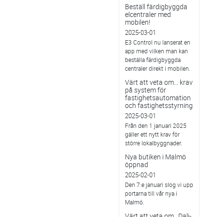
Beställ färdigbyggda
elcentraler med
mobilen!
2025-03-01
E3 Control nu lanserat en
app med vilken man kan
beställa färdigbyggda
centraler direkt i mobilen.
Värt att veta om... krav
på system för
fastighetsautomation
och fastighetsstyrning
2025-03-01
Från den 1 januari 2025
gäller ett nytt krav för
större lokalbyggnader.
Nya butiken i Malmö
öppnad
2025-02-01
Den 7:e januari slog vi upp
portarna till vår nya i
Malmö.
Värt att veta om…Dali-