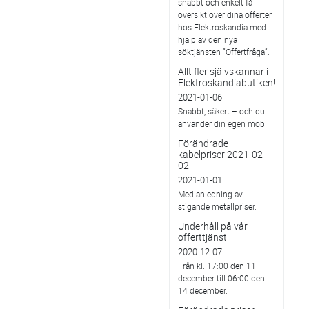
snabbt och enkelt få
översikt över dina offerter
hos Elektroskandia med
hjälp av den nya
söktjänsten ”Offertfråga”.
Allt fler självskannar i
Elektroskandiabutiken!
2021-01-06
Snabbt, säkert – och du
använder din egen mobil
Förändrade
kabelpriser 2021-02-
02
2021-01-01
Med anledning av
stigande metallpriser.
Underhåll på vår
offerttjänst
2020-12-07
Från kl. 17:00 den 11
december till 06:00 den
14 december.