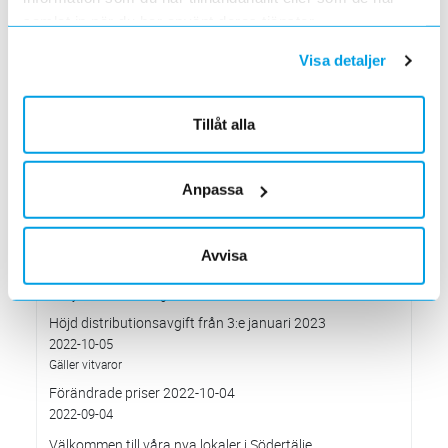
Systemunderhåll som påverkar vår e-handelssida
samlat in när du har använt deras tjänster.
2023-01-29
Söndagen den 29 januari mellan 16.00 och c:a 18.30
Visa detaljer
Elektroskandia – ny Officiell Partner i världens största
fotbollsturnering för ungdomar
2023-01-20
Tillåt alla
Förändringar på Kassasidan
2023-01-10
Anpassa
Förändrade priser 2023-01-03
2022-11-30
Elektroskandia Täby flyttar den 31 oktober
Avvisa
2022-10-27
till nya lokaler i Arninge.
Höjd distributionsavgift från 3:e januari 2023
2022-10-05
Gäller vitvaror
Förändrade priser 2022-10-04
2022-09-04
Välkommen till våra nya lokaler i Södertälje