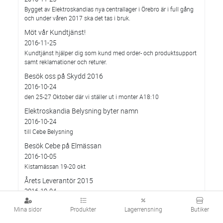
Bygget av Elektroskandias nya centrallager i Örebro är i full gång
och under våren 2017 ska det tas i bruk.
Möt vår Kundtjänst!
2016-11-25
Kundtjänst hjälper dig som kund med order- och produktsupport
samt reklamationer och returer.
Besök oss på Skydd 2016
2016-10-24
den 25-27 Oktober där vi ställer ut i monter A18:10
Elektroskandia Belysning byter namn
2016-10-24
till Cebe Belysning
Besök Cebe på Elmässan
2016-10-05
Kistamässan 19-20 okt
Årets Leverantör 2015
2016-10-04
För 2015 gick den prestigefyllda utmärkelsen till MP bolagen.
Mina sidor
Produkter
Lagerrensning
Butiker
Elektroskandia informerar