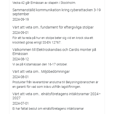
Vecka 42 går Elmässan av stapeln i Stockholm.
Sammanställd kommunikation kring cyberattacken 3-19
september
2024-09-19
Värt att veta om…fundament för eftergivliga stolpar
2024-09-01
För att ta reda på hur en stolpe beter sig vid en krock ska ett
krocktest göras enligt SS-EN 12767.
Välkommen till Elektroskandias och Cardis monter på
Elmässan
2024-08-12
Vi se på Kistamässan den 16-17 oktober.
Värt att veta om... Miljöbedömningar
2024-08-01
Produkter från leverantörer anslutna till Belysningsbranschen är
en garanti för vad som krävs utifrån lagstiftningen.
Värt att veta om… elnätsföretagens intäktsramar 2024–
2027
2024-07-01
Ei har fattat beslut om elnätsföretagens intäktsramar