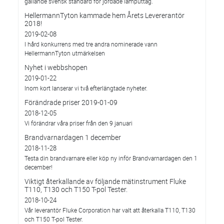
gällande svensk standard för jordade lamputtag.
HellermannTyton kammade hem Årets Levererantör
2018!
2019-02-08
I hård konkurrens med tre andra nominerade vann
HellermannTyton utmärkelsen
Nyhet i webbshopen
2019-01-22
Inom kort lanserar vi två efterlängtade nyheter.
Förändrade priser 2019-01-09
2018-12-05
Vi förändrar våra priser från den 9 januari
Brandvarnardagen 1 december
2018-11-28
Testa din brandvarnare eller köp ny inför Brandvarnardagen den 1
december!
Viktigt återkallande av följande mätinstrument Fluke
T110, T130 och T150 T-pol Tester.
2018-10-24
Vår leverantör Fluke Corporation har valt att återkalla T110, T130
och T150 T-pol Tester.