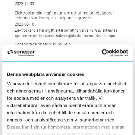
2023-12-03
Elektroskandia ingår avtal om att bli majoritetsägare i
ledande Nordeuropeisk solpanels-grossist
2023-08-16
Elektroskandia har ingått avtal om att förvärva 70 % av aktierna i
Aprilice, en av de ledande solenergiplattformarna i Nordeuropa.
Förändrade priser 2023-07-04
2023-05-30
Ändrade öppettider i fyra Stockholmsbutiker
2023-03-08
Hägersten, Nacka, Solna och Täby
Denna webbplats använder cookies
Förändrade kabelpriser 2023-04-04
Vi använder enhetsidentifierare för att anpassa innehållet
2023-03-02
och annonserna till användarna, tillhandahålla funktioner
Solna-butiken flyttar 20 mars till nya lokaler
för sociala medier och analysera vår trafik. Vi
2023-02-26
vidarebefordrar även sådana identifierare och annan
Välkommen till vår nya butik på Banvaktsvägen 24, 171 48 Solna!
information från din enhet till de sociala medier och
MP bolagen - vinnare av Elektroskandias utmärkelse
annons- och analysföretag som vi samarbetar med.
”Årets Leverantör” 2022
Dessa kan i sin tur kombinera informationen med annan
2023-02-10
information som du har tillhandahållit eller som de har