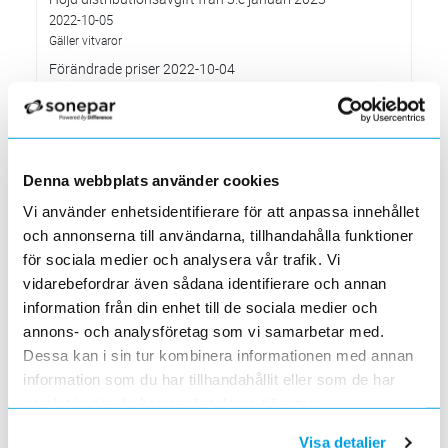
2022-10-05
Gäller vitvaror
Förändrade priser 2022-10-04
2022-09-04
Välkommen till våra nya lokaler i Södertälje
2022-05-31
Den 1 juni har vi ny adress i Södertälje
Denna webbplats använder cookies
Förändrade priser 2022-06-30
Vi använder enhetsidentifierare för att anpassa innehållet
2022-05-27
och annonserna till användarna, tillhandahålla funktioner
Grundkurs för installatörer av Charge Amps produkter
för sociala medier och analysera vår trafik. Vi
2022-04-01
vidarebefordrar även sådana identifierare och annan
En grundläggande certifieringsutbildning för installatörer
information från din enhet till de sociala medier och
Förändrade priser 2022-05-01
annons- och analysföretag som vi samarbetar med.
2022-03-31
Med anledning av stigande råvarupriser.
Dessa kan i sin tur kombinera informationen med annan
information som du har tillhandahållit eller som de har
Ecovadis ger Elektroskandia högsta betyg inom
hållbarhetsarbete
samlat in när du har använt deras tjänster.
2022-03-21
Det oberoende analysföretaget Ecovadis har tilldelat
Visa detaljer