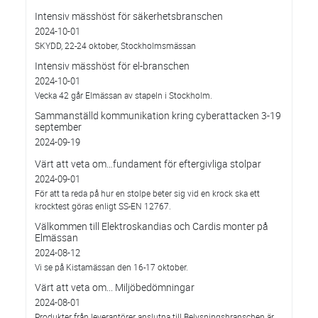
Intensiv mässhöst för säkerhetsbranschen
2024-10-01
SKYDD, 22-24 oktober, Stockholmsmässan
Intensiv mässhöst för el-branschen
2024-10-01
Vecka 42 går Elmässan av stapeln i Stockholm.
Sammanställd kommunikation kring cyberattacken 3-19
september
2024-09-19
Värt att veta om…fundament för eftergivliga stolpar
2024-09-01
För att ta reda på hur en stolpe beter sig vid en krock ska ett
krocktest göras enligt SS-EN 12767.
Välkommen till Elektroskandias och Cardis monter på
Elmässan
2024-08-12
Vi se på Kistamässan den 16-17 oktober.
Värt att veta om... Miljöbedömningar
2024-08-01
Produkter från leverantörer anslutna till Belysningsbranschen är