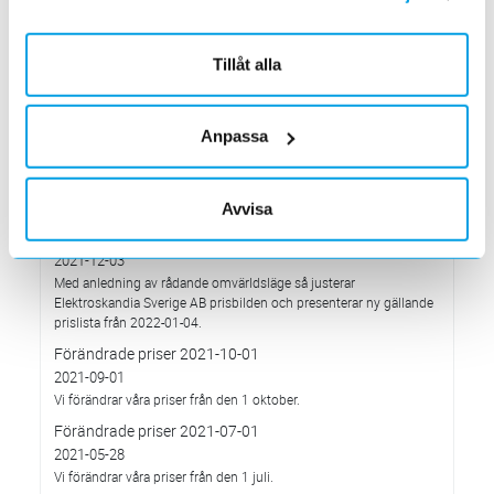
Elektroskandia högsta möjliga betyg, Platina, för företagets
hållbarhetsarbete.
Med anledning av Rysslands invasion av Ukraina
Tillåt alla
2022-03-03
har Elektroskandia adresserat och tagit avstånd från alla
pågående affärsrelationer med Ryssland & Belarus.
Anpassa
Förändrade priser 2022-04-01
2022-03-01
Med anledning av stigande komponent- och metallpriser.
Avvisa
Prisavisering per den 4:e januari 2022
2021-12-03
Med anledning av rådande omvärldsläge så justerar
Elektroskandia Sverige AB prisbilden och presenterar ny gällande
prislista från 2022-01-04.
Förändrade priser 2021-10-01
2021-09-01
Vi förändrar våra priser från den 1 oktober.
Förändrade priser 2021-07-01
2021-05-28
Vi förändrar våra priser från den 1 juli.