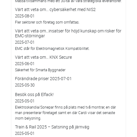
Mässa tillsammans med ett 30-tal av våra strategiska leverantörer.
Värt att veta om... cybersäkerhet med NIS2
2025-08-01
Fler sektorer och företag som omfattas.
Värt att veta om…insatser för höjd kunskap om risker för
EMC-störningar
2025-07-01
EMC står för Elektromagnetisk Kompatibilitet.
Värt att veta om… KNX Secure
2025-06-01
Säkerhet för Smarta Byggnader
Förändrade priser 2025-07-01
2025-05-30
Besök oss på Elfack!
2025-05-01
Elektroskandia/Sonepar finns på plats med två montrar, en där
man presenterar företaget samt en där Cardi visar det senaste
inom belysning.
Train & Rail 2025 – Satsning på järnväg
2025-05-01