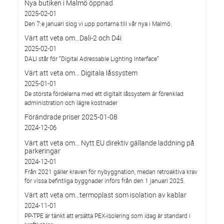
Nya butiken i Malmö öppnad
2025-02-01
Den 7:e januari slog vi upp portarna till vår nya i Malmö.
Värt att veta om…Dali-2 och D4i
2025-02-01
DALI står för ”Digital Adressable Lighting Interface”
Värt att veta om… Digitala låssystem
2025-01-01
De största fördelarna med ett digitalt låssystem är förenklad
administration och lägre kostnader
Förändrade priser 2025-01-08
2024-12-06
Värt att veta om… Nytt EU direktiv gällande laddning på
parkeringar
2024-12-01
Från 2021 gäller kraven för nybyggnation, medan retroaktiva krav
för vissa befintliga byggnader införs från den 1 januari 2025.
Värt att veta om…termoplast som isolation av kablar
2024-11-01
PP-TPE är tänkt att ersätta PEX-isolering som idag är standard i