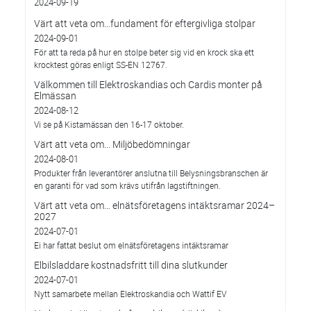
2024-09-19
Värt att veta om…fundament för eftergivliga stolpar
2024-09-01
För att ta reda på hur en stolpe beter sig vid en krock ska ett
krocktest göras enligt SS-EN 12767.
Välkommen till Elektroskandias och Cardis monter på
Elmässan
2024-08-12
Vi se på Kistamässan den 16-17 oktober.
Värt att veta om... Miljöbedömningar
2024-08-01
Produkter från leverantörer anslutna till Belysningsbranschen är
en garanti för vad som krävs utifrån lagstiftningen.
Värt att veta om… elnätsföretagens intäktsramar 2024–
2027
2024-07-01
Ei har fattat beslut om elnätsföretagens intäktsramar
Elbilsladdare kostnadsfritt till dina slutkunder
2024-07-01
Nytt samarbete mellan Elektroskandia och Wattif EV