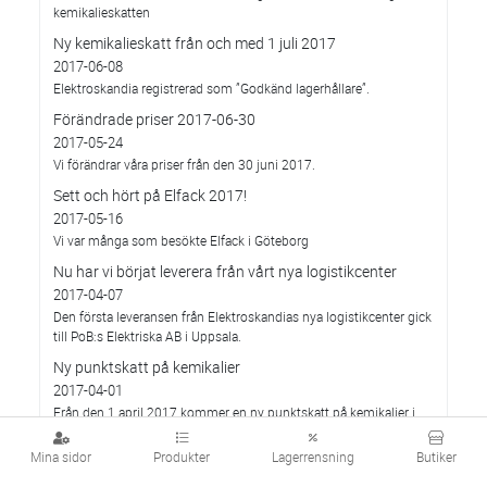
kemikalieskatten
Ny kemikalieskatt från och med 1 juli 2017
2017-06-08
Elektroskandia registrerad som ”Godkänd lagerhållare”.
Förändrade priser 2017-06-30
2017-05-24
Vi förändrar våra priser från den 30 juni 2017.
Sett och hört på Elfack 2017!
2017-05-16
Vi var många som besökte Elfack i Göteborg
Nu har vi börjat leverera från vårt nya logistikcenter
2017-04-07
Den första leveransen från Elektroskandias nya logistikcenter gick
till PoB:s Elektriska AB i Uppsala.
Ny punktskatt på kemikalier
2017-04-01
Från den 1 april 2017 kommer en ny punktskatt på kemikalier i
viss elektronik att införas.
Mina sidor
Produkter
Lagerrensning
Butiker
Här presenterar vi tre vinnarna i vår tävling på
Telekomdagen!