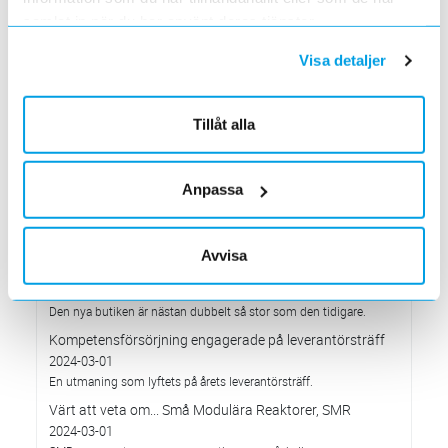
samlat in när du har använt deras tjänster.
Elektroskandia på Nordic Mobile Conference & Expo
2024
Visa detaljer
2024-05-01
Välkommen till vår monter K16!
Värt att veta om...AFIR – ladda bilen var 6:e mil
Tillåt alla
2024-04-01
Ny lag som innebär fler laddnings-/tankningsstationer i Europa.
Elektroskandia Säkerhets roadshow
Anpassa
2024-04-01
Vi turnerar över hela Sverige med en utställningsbil där vi visar
upp visa upp vårt breda erbjudande inom Säkerhet.
Avvisa
Rivstart för nya Skellefteå-butiken
2024-04-01
Den nya butiken är nästan dubbelt så stor som den tidigare.
Kompetensförsörjning engagerade på leverantörsträff
2024-03-01
En utmaning som lyftets på årets leverantörsträff.
Värt att veta om... Små Modulära Reaktorer, SMR
2024-03-01