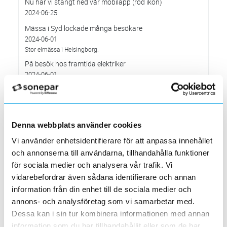
Nu har vi stängt ned vår mobilapp (röd ikon)
2024-06-25
Mässa i Syd lockade många besökare
2024-06-01
Stor elmässa i Helsingborg.
På besök hos framtida elektriker
2024-06-01
Elektroskandia hälsade på hos El & Energiprogrammet vid Tumba
Gymnasium
Värt att veta om... Batterilagring
2024-06-01
Denna webbplats använder cookies
Batterilagring möjliggör att förnybar energi lagras för att
användas senare.
Vi använder enhetsidentifierare för att anpassa innehållet
Nu inför vi möjligt att använda BankID på
och annonserna till användarna, tillhandahålla funktioner
elektroskandia.se
för sociala medier och analysera vår trafik. Vi
2024-05-28
vidarebefordrar även sådana identifierare och annan
Värt att veta om…betalning med vanligt betalkort på
information från din enhet till de sociala medier och
laddstationer
annons- och analysföretag som vi samarbetar med.
2024-05-01
Dessa kan i sin tur kombinera informationen med annan
I alla publika laddstationer som installeras från och med 13 april
information som du har tillhandahållit eller som de har
ska man kunna betala med vanligt betalkort.