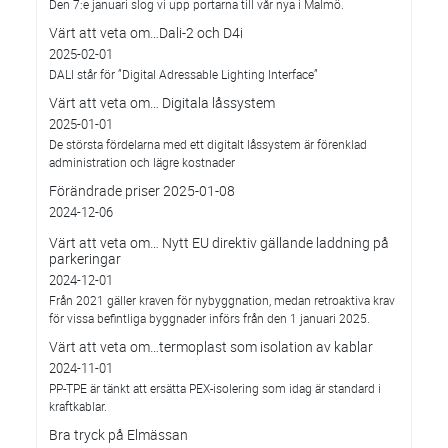
Den 7:e januari slog vi upp portarna till vår nya i Malmö.
Värt att veta om…Dali-2 och D4i
2025-02-01
DALI står för ”Digital Adressable Lighting Interface”
Värt att veta om… Digitala låssystem
2025-01-01
De största fördelarna med ett digitalt låssystem är förenklad
administration och lägre kostnader
Förändrade priser 2025-01-08
2024-12-06
Värt att veta om… Nytt EU direktiv gällande laddning på
parkeringar
2024-12-01
Från 2021 gäller kraven för nybyggnation, medan retroaktiva krav
för vissa befintliga byggnader införs från den 1 januari 2025.
Värt att veta om…termoplast som isolation av kablar
2024-11-01
PP-TPE är tänkt att ersätta PEX-isolering som idag är standard i
kraftkablar.
Bra tryck på Elmässan