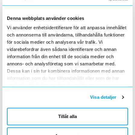
Grundkurs för installatörer av Charge Amps produkter
2022-04-01
En grundläggande certifieringsutbildning för installatörer
Denna webbplats använder cookies
Förändrade priser 2022-05-01
Vi använder enhetsidentifierare för att anpassa innehållet
2022-03-31
Med anledning av stigande råvarupriser.
och annonserna till användarna, tillhandahålla funktioner
för sociala medier och analysera vår trafik. Vi
Ecovadis ger Elektroskandia högsta betyg inom
hållbarhetsarbete
vidarebefordrar även sådana identifierare och annan
2022-03-21
information från din enhet till de sociala medier och
Det oberoende analysföretaget Ecovadis har tilldelat
annons- och analysföretag som vi samarbetar med.
Elektroskandia högsta möjliga betyg, Platina, för företagets
Dessa kan i sin tur kombinera informationen med annan
hållbarhetsarbete.
information som du har tillhandahållit eller som de har
Med anledning av Rysslands invasion av Ukraina
samlat in när du har använt deras tjänster.
2022-03-03
har Elektroskandia adresserat och tagit avstånd från alla
Visa detaljer
pågående affärsrelationer med Ryssland & Belarus.
Förändrade priser 2022-04-01
2022-03-01
Tillåt alla
Med anledning av stigande komponent- och metallpriser.
Prisavisering per den 4:e januari 2022
2021-12-03