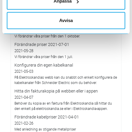
Anpassa
Med anledning av rådande omvärldsläge så justerar
Elektroskandia Sverige AB prisbilden och presenterar ny gällande
prislista från 2022-01-04.
Avvisa
Förändrade priser 2021-10-01
2021-09-01
Vi förändrar våra priser från den 1 oktober.
Förändrade priser 2021-07-01
2021-05-28
Vi förändrar våra priser från den 1 juli.
Konfigurera din egen kabelkanal
2021-05-03
På Elektroskandias webb kan du snabbt och enkelt konfigurera de
kabelkanaler från Schneider Electric som du behöver.
Hitta din fakturakopia på webben eller i appen
2021-04-07
Behöver du kopia av en faktura från Elektroskandia så hittar du
den enkelt på elektroskandia.se eller i Elektro­skandia-appen.
Förändrade kabelpriser 2021-04-01
2021-02-26
Med anledning av stigande metallpriser