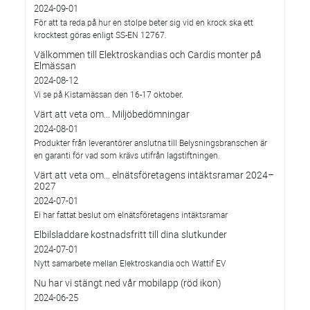
2024-09-01
För att ta reda på hur en stolpe beter sig vid en krock ska ett
krocktest göras enligt SS-EN 12767.
Välkommen till Elektroskandias och Cardis monter på
Elmässan
2024-08-12
Vi se på Kistamässan den 16-17 oktober.
Värt att veta om... Miljöbedömningar
2024-08-01
Produkter från leverantörer anslutna till Belysningsbranschen är
en garanti för vad som krävs utifrån lagstiftningen.
Värt att veta om… elnätsföretagens intäktsramar 2024–
2027
2024-07-01
Ei har fattat beslut om elnätsföretagens intäktsramar
Elbilsladdare kostnadsfritt till dina slutkunder
2024-07-01
Nytt samarbete mellan Elektroskandia och Wattif EV
Nu har vi stängt ned vår mobilapp (röd ikon)
2024-06-25