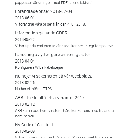
pappersanvändningen med PDF- eller e-faktura!
Förändrade priser 2018-07-04
2018-06-01
Vi förändrar våra priser från den 4 juli 2018.
Information gällande GDPR
2018-05-22
Vi har uppdaterat våra användarvillkor och integritetspolicyn.
Lansering av ytterligare en konfigurator
2018-04-04
Konfigurera Wibe kabelstegar.
Nu höjer vi säkerheten på vår webbplats.
2018-02-26
Nu har vi infört HTTPS.
ABB utsedd till årets leverantör 2017
2018-02-12
ABB kammade hem vinsten i hård konkurrens med tre andra
nominerade.
Ny Code of Conduct
2018-02-09
Vi har tillsammans med våra ägare Sonepar tagit fram en ny,