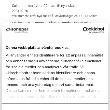
Solna-butiken flyttar 20 mars till nya lokaler
2023-02-26
Välkommen till vår nya butik på Banvaktsvägen 24, 171 48 Solna!
MP bolagen - vinnare av Elektroskandias utmärkelse
”Årets Leverantör” 2022
2023-02-10
Systemunderhåll som påverkar vår e-handelssida
2023-01-29
Denna webbplats använder cookies
Söndagen den 29 januari mellan 16.00 och c:a 18.30
Vi använder enhetsidentifierare för att anpassa innehållet
Elektroskandia – ny Officiell Partner i världens största
fotbollsturnering för ungdomar
och annonserna till användarna, tillhandahålla funktioner
2023-01-20
för sociala medier och analysera vår trafik. Vi
vidarebefordrar även sådana identifierare och annan
Förändringar på Kassasidan
2023-01-10
information från din enhet till de sociala medier och
annons- och analysföretag som vi samarbetar med.
Förändrade priser 2023-01-03
Dessa kan i sin tur kombinera informationen med annan
2022-11-30
information som du har tillhandahållit eller som de har
Elektroskandia Täby flyttar den 31 oktober
samlat in när du har använt deras tjänster.
2022-10-27
till nya lokaler i Arninge.