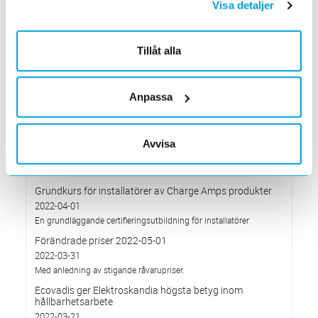
Visa detaljer
Höjd distributionsavgift från 3:e januari 2023
2022-10-05
Gäller vitvaror
Tillåt alla
Förändrade priser 2022-10-04
2022-09-04
Anpassa
Välkommen till våra nya lokaler i Södertälje
2022-05-31
Den 1 juni har vi ny adress i Södertälje
Avvisa
Förändrade priser 2022-06-30
2022-05-27
Grundkurs för installatörer av Charge Amps produkter
2022-04-01
En grundläggande certifieringsutbildning för installatörer
Förändrade priser 2022-05-01
2022-03-31
Med anledning av stigande råvarupriser.
Ecovadis ger Elektroskandia högsta betyg inom
hållbarhetsarbete
2022-03-21