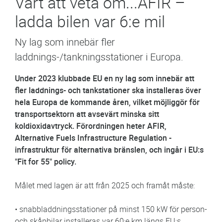
Värt att veta om...AFIR –
ladda bilen var 6:e mil
Ny lag som innebär fler
laddnings-/tankningsstationer i Europa.
Under 2023 klubbade EU en ny lag som innebär att
fler laddnings- och tankstationer ska installeras över
hela Europa de kommande åren, vilket möjliggör för
transportsektorn att avsevärt minska sitt
koldioxidavtryck. Förordningen heter AFIR,
Alternative Fuels Infrastructure Regulation -
infrastruktur för alternativa bränslen, och ingår i EU:s
"Fit for 55" policy.
Målet med lagen är att från 2025 och framåt måste:
• snabbladdningsstationer på minst 150 kW för person-
och skåpbilar installeras var 60:e km längs EU:s