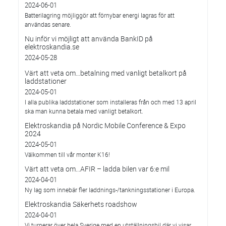
2024-06-01
Batterilagring möjliggör att förnybar energi lagras för att
användas senare.
Nu inför vi möjligt att använda BankID på
elektroskandia.se
2024-05-28
Värt att veta om…betalning med vanligt betalkort på
laddstationer
2024-05-01
I alla publika laddstationer som installeras från och med 13 april
ska man kunna betala med vanligt betalkort.
Elektroskandia på Nordic Mobile Conference & Expo
2024
2024-05-01
Välkommen till vår monter K16!
Värt att veta om...AFIR – ladda bilen var 6:e mil
2024-04-01
Ny lag som innebär fler laddnings-/tankningsstationer i Europa.
Elektroskandia Säkerhets roadshow
2024-04-01
Vi turnerar över hela Sverige med en utställningsbil där vi visar