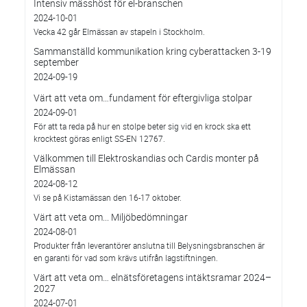
Intensiv mässhöst för el-branschen
2024-10-01
Vecka 42 går Elmässan av stapeln i Stockholm.
Sammanställd kommunikation kring cyberattacken 3-19
september
2024-09-19
Värt att veta om…fundament för eftergivliga stolpar
2024-09-01
För att ta reda på hur en stolpe beter sig vid en krock ska ett
krocktest göras enligt SS-EN 12767.
Välkommen till Elektroskandias och Cardis monter på
Elmässan
2024-08-12
Vi se på Kistamässan den 16-17 oktober.
Värt att veta om... Miljöbedömningar
2024-08-01
Produkter från leverantörer anslutna till Belysningsbranschen är
en garanti för vad som krävs utifrån lagstiftningen.
Värt att veta om… elnätsföretagens intäktsramar 2024–
2027
2024-07-01