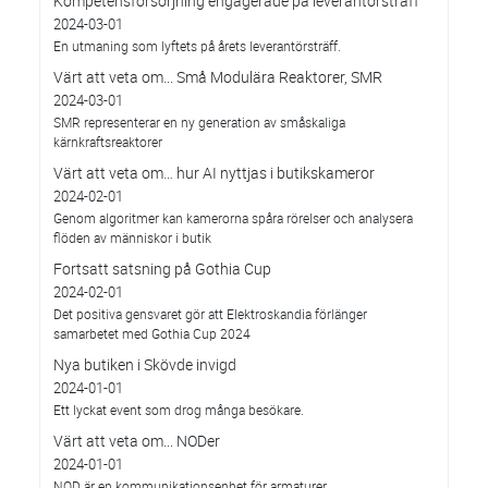
Kompetensförsörjning engagerade på leverantörsträff
2024-03-01
En utmaning som lyftets på årets leverantörsträff.
Värt att veta om... Små Modulära Reaktorer, SMR
2024-03-01
SMR representerar en ny generation av småskaliga
kärnkraftsreaktorer
Värt att veta om… hur AI nyttjas i butikskameror
2024-02-01
Genom algoritmer kan kamerorna spåra rörelser och analysera
flöden av människor i butik
Fortsatt satsning på Gothia Cup
2024-02-01
Det positiva gensvaret gör att Elektroskandia förlänger
samarbetet med Gothia Cup 2024
Nya butiken i Skövde invigd
2024-01-01
Ett lyckat event som drog många besökare.
Värt att veta om... NODer
2024-01-01
NOD är en kommunikationsenhet för armaturer