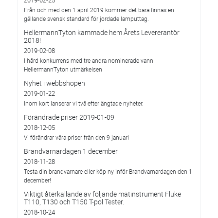
2019-02-25
Från och med den 1 april 2019 kommer det bara finnas en
gällande svensk standard för jordade lamputtag.
HellermannTyton kammade hem Årets Levererantör
2018!
2019-02-08
I hård konkurrens med tre andra nominerade vann
HellermannTyton utmärkelsen
Nyhet i webbshopen
2019-01-22
Inom kort lanserar vi två efterlängtade nyheter.
Förändrade priser 2019-01-09
2018-12-05
Vi förändrar våra priser från den 9 januari
Brandvarnardagen 1 december
2018-11-28
Testa din brandvarnare eller köp ny inför Brandvarnardagen den 1
december!
Viktigt återkallande av följande mätinstrument Fluke
T110, T130 och T150 T-pol Tester.
2018-10-24