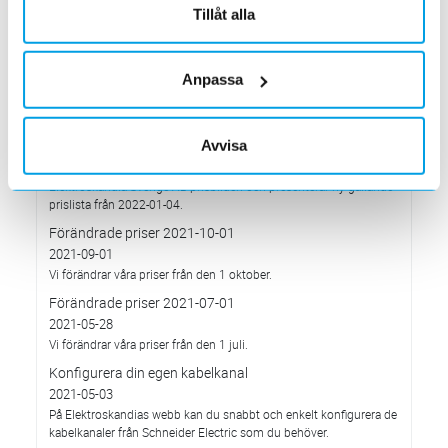
har Elektroskandia adresserat och tagit avstånd från alla
Tillåt alla
pågående affärsrelationer med Ryssland & Belarus.
Förändrade priser 2022-04-01
2022-03-01
Anpassa
Med anledning av stigande komponent- och metallpriser.
Prisavisering per den 4:e januari 2022
Avvisa
2021-12-03
Med anledning av rådande omvärldsläge så justerar
Elektroskandia Sverige AB prisbilden och presenterar ny gällande
prislista från 2022-01-04.
Förändrade priser 2021-10-01
2021-09-01
Vi förändrar våra priser från den 1 oktober.
Förändrade priser 2021-07-01
2021-05-28
Vi förändrar våra priser från den 1 juli.
Konfigurera din egen kabelkanal
2021-05-03
På Elektroskandias webb kan du snabbt och enkelt konfigurera de
kabelkanaler från Schneider Electric som du behöver.