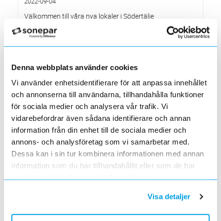
2022-09-04
Välkommen till våra nya lokaler i Södertälje
2022-05-31
Den 1 juni har vi ny adress i Södertälje
Förändrade priser 2022-06-30
2022-05-27
Denna webbplats använder cookies
Grundkurs för installatörer av Charge Amps produkter
Vi använder enhetsidentifierare för att anpassa innehållet
2022-04-01
och annonserna till användarna, tillhandahålla funktioner
En grundläggande certifieringsutbildning för installatörer
för sociala medier och analysera vår trafik. Vi
Förändrade priser 2022-05-01
vidarebefordrar även sådana identifierare och annan
2022-03-31
information från din enhet till de sociala medier och
Med anledning av stigande råvarupriser.
annons- och analysföretag som vi samarbetar med.
Ecovadis ger Elektroskandia högsta betyg inom
hållbarhetsarbete
Dessa kan i sin tur kombinera informationen med annan
2022-03-21
information som du har tillhandahållit eller som de har
Det oberoende analysföretaget Ecovadis har tilldelat
samlat in när du har använt deras tjänster.
Elektroskandia högsta möjliga betyg, Platina, för företagets
hållbarhetsarbete.
Visa detaljer
Med anledning av Rysslands invasion av Ukraina
2022-03-03