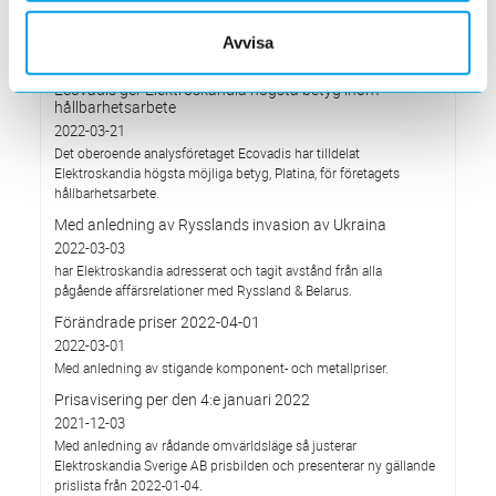
Förändrade priser 2022-05-01
2022-03-31
Avvisa
Med anledning av stigande råvarupriser.
Ecovadis ger Elektroskandia högsta betyg inom
hållbarhetsarbete
2022-03-21
Det oberoende analysföretaget Ecovadis har tilldelat
Elektroskandia högsta möjliga betyg, Platina, för företagets
hållbarhetsarbete.
Med anledning av Rysslands invasion av Ukraina
2022-03-03
har Elektroskandia adresserat och tagit avstånd från alla
pågående affärsrelationer med Ryssland & Belarus.
Förändrade priser 2022-04-01
2022-03-01
Med anledning av stigande komponent- och metallpriser.
Prisavisering per den 4:e januari 2022
2021-12-03
Med anledning av rådande omvärldsläge så justerar
Elektroskandia Sverige AB prisbilden och presenterar ny gällande
prislista från 2022-01-04.