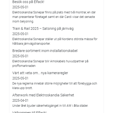
Besök oss på Elfack!
2025-05-01
Elektroskandia/Sonepar finns på plats med två montrar, en där
man presenterar företaget samt en där Cardi visar det senaste
inom belysning.
Train & Rail 2025 – Satsning på järnväg
2025-05-01
Elektroskandia/Sonepar ställer ut på Nordens största mässa för
hållbara järnvägstransporter.
Bredare sortiment inom installationskabel
2025-05-01
Elektroskandia/Sonepar blir Amokabels huvudpartner på
proffsmarknaden
Värt att veta om... nya kameraregler
2025-05-01
De nya reglerna innebär större möjligheter till att förebygga och
klara upp brott.
Afterwork med Elektroskandia Säkerhet
2025-04-01
Under året bjuder säkerhetsgänget in till AW i åtta städer.
Välkommen till Elfack!