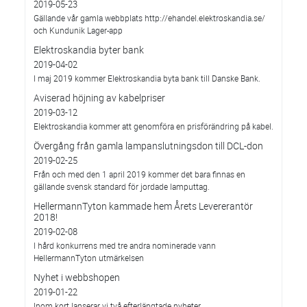
2019-05-23
Gällande vår gamla webbplats http://ehandel.elektroskandia.se/
och Kundunik Lager-app
Elektroskandia byter bank
2019-04-02
I maj 2019 kommer Elektroskandia byta bank till Danske Bank.
Aviserad höjning av kabelpriser
2019-03-12
Elektroskandia kommer att genomföra en prisförändring på kabel.
Övergång från gamla lampanslutningsdon till DCL-don
2019-02-25
Från och med den 1 april 2019 kommer det bara finnas en
gällande svensk standard för jordade lamputtag.
HellermannTyton kammade hem Årets Levererantör
2018!
2019-02-08
I hård konkurrens med tre andra nominerade vann
HellermannTyton utmärkelsen
Nyhet i webbshopen
2019-01-22
Inom kort lanserar vi två efterlängtade nyheter.