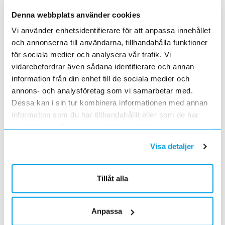
Förändrade priser 2023-01-03
Denna webbplats använder cookies
2022-11-30
Vi använder enhetsidentifierare för att anpassa innehållet
Elektroskandia Täby flyttar den 31 oktober
och annonserna till användarna, tillhandahålla funktioner
2022-10-27
för sociala medier och analysera vår trafik. Vi
till nya lokaler i Arninge.
vidarebefordrar även sådana identifierare och annan
Höjd distributionsavgift från 3:e januari 2023
information från din enhet till de sociala medier och
2022-10-05
annons- och analysföretag som vi samarbetar med.
Gäller vitvaror
Dessa kan i sin tur kombinera informationen med annan
Förändrade priser 2022-10-04
information som du har tillhandahållit eller som de har
2022-09-04
samlat in när du har använt deras tjänster.
Välkommen till våra nya lokaler i Södertälje
2022-05-31
Visa detaljer
Den 1 juni har vi ny adress i Södertälje
Förändrade priser 2022-06-30
Tillåt alla
2022-05-27
Grundkurs för installatörer av Charge Amps produkter
2022-04-01
Anpassa
En grundläggande certifieringsutbildning för installatörer