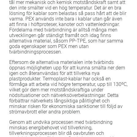
tål mer mekanisk och kemisk motståndskraft samt att
den inte smälter vid en hög temperatur. Det är en bra
lösning för kablar som belastas så pass hårt att de blir
varma. PEX används inte bara i kablar utan går även
att finna i höftproteser, kanoter och vattenledningar.
Fördelarna med tvärbindning är alltså många men
utvecklingen går ständigt framåt och idag finns
alternativa material, såsom PP-TPE, som har samma
goda egenskaper som PEX men utan
tvärbindningsprocessen.
Eftersom de alternativa materialen inte tvärbinds
öppnas möjligheten upp för att kunna smälta ner dem
igen och återanvändas för att tillverka nya
plastprodukter. Termoplast-kablar har också en
förmåga att arbeta vid högre temperatur, upp till 130ºC,
vilket gör dem mer motståndskraftiga under
nödsituationer och nätverksöverbelastningar. Detta
förbättrar nätverkets långsiktiga pålitlighet och
minskar risken för ekonomiska sanktioner till följd av
strömavbrott eller andra problem.
Genom att undvika processen med tvärbindning
minskas energibehovet vid tillverkning,
tillverkningsprocessen blir då oavbruten och