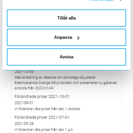
Elektroskandia högsta möjliga betyg, Platina, för företagets
hållbarhetsarbete.
Med anledning av Rysslands invasion av Ukraina
Tillåt alla
2022-03-03
har Elektroskandia adresserat och tagit avstånd från alla
pågående affärsrelationer med Ryssland & Belarus.
Anpassa
Förändrade priser 2022-04-01
2022-03-01
Med anledning av stigande komponent- och metallpriser.
Avvisa
Prisavisering per den 4:e januari 2022
2021-12-03
Med anledning av rådande omvärldsläge så justerar
Elektroskandia Sverige AB prisbilden och presenterar ny gällande
prislista från 2022-01-04.
Förändrade priser 2021-10-01
2021-09-01
Vi förändrar våra priser från den 1 oktober.
Förändrade priser 2021-07-01
2021-05-28
Vi förändrar våra priser från den 1 juli.