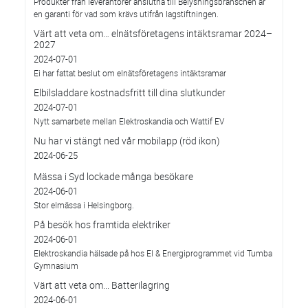
Produkter från leverantörer anslutna till Belysningsbranschen är
en garanti för vad som krävs utifrån lagstiftningen.
Värt att veta om… elnätsföretagens intäktsramar 2024–
2027
2024-07-01
Ei har fattat beslut om elnätsföretagens intäktsramar
Elbilsladdare kostnadsfritt till dina slutkunder
2024-07-01
Nytt samarbete mellan Elektroskandia och Wattif EV
Nu har vi stängt ned vår mobilapp (röd ikon)
2024-06-25
Mässa i Syd lockade många besökare
2024-06-01
Stor elmässa i Helsingborg.
På besök hos framtida elektriker
2024-06-01
Elektroskandia hälsade på hos El & Energiprogrammet vid Tumba
Gymnasium
Värt att veta om... Batterilagring
2024-06-01