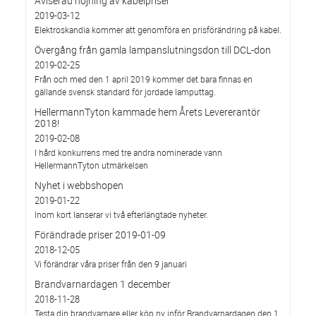
Aviserad höjning av kabelpriser
2019-03-12
Elektroskandia kommer att genomföra en prisförändring på kabel.
Övergång från gamla lampanslutningsdon till DCL-don
2019-02-25
Från och med den 1 april 2019 kommer det bara finnas en
gällande svensk standard för jordade lamputtag.
HellermannTyton kammade hem Årets Levererantör
2018!
2019-02-08
I hård konkurrens med tre andra nominerade vann
HellermannTyton utmärkelsen
Nyhet i webbshopen
2019-01-22
Inom kort lanserar vi två efterlängtade nyheter.
Förändrade priser 2019-01-09
2018-12-05
Vi förändrar våra priser från den 9 januari
Brandvarnardagen 1 december
2018-11-28
Testa din brandvarnare eller köp ny inför Brandvarnardagen den 1