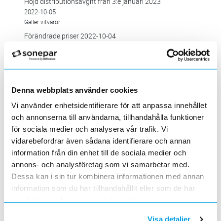
Höjd distributionsavgift från 3:e januari 2023
2022-10-05
Gäller vitvaror
Förändrade priser 2022-10-04
2022-09-04
Välkommen till våra nya lokaler i Södertälje
2022-05-31
Den 1 juni har vi ny adress i Södertälje
Denna webbplats använder cookies
Förändrade priser 2022-06-30
Vi använder enhetsidentifierare för att anpassa innehållet
2022-05-27
och annonserna till användarna, tillhandahålla funktioner
Grundkurs för installatörer av Charge Amps produkter
för sociala medier och analysera vår trafik. Vi
2022-04-01
vidarebefordrar även sådana identifierare och annan
En grundläggande certifieringsutbildning för installatörer
information från din enhet till de sociala medier och
Förändrade priser 2022-05-01
annons- och analysföretag som vi samarbetar med.
2022-03-31
Dessa kan i sin tur kombinera informationen med annan
Med anledning av stigande råvarupriser.
information som du har tillhandahållit eller som de har
Ecovadis ger Elektroskandia högsta betyg inom
hållbarhetsarbete
samlat in när du har använt deras tjänster.
2022-03-21
Visa detaljer
Det oberoende analysföretaget Ecovadis har tilldelat