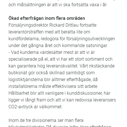
och målsättningen är att vi ska fortsätta växa i år.
Ökad efterfrågan inom flera områden
Försäljningsdirektör Rickard Dittlau fortsatte
leverantörsträffen med att berätta lite om
kundfördelarna, redogöra för försäljningsutvecklingen
under det gångna året och kommande satsningar.
- Vad kunderna värdesätter mest är att vi är
specialiserade på el, att vi har ett stort sortiment och
kan garantera hög leveranskvalitet. Vårt rikstäckande
butiksnät gör också skillnad samtidigt som
logistiktjänsterna blir alltmer efterfrågade, då
installatörerna måste effektivisera sitt arbete.
Hållbarhet blir allt vanligare i kunddiskussioner, här
ligger vi långt fram och att vi kan redovisa leveransers
CO2-avtryck är välkommet.
Inom de tre divisionerna ser man flera
tillväxtmöjligheter. På division Infra ökar efterfrågan