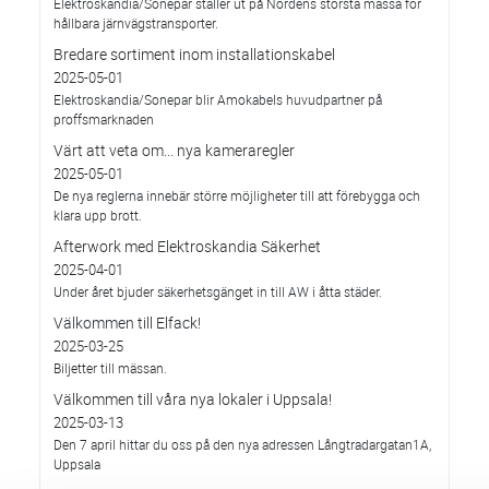
Elektroskandia/Sonepar ställer ut på Nordens största mässa för
hållbara järnvägstransporter.
Bredare sortiment inom installationskabel
2025-05-01
Elektroskandia/Sonepar blir Amokabels huvudpartner på
proffsmarknaden
Värt att veta om... nya kameraregler
2025-05-01
De nya reglerna innebär större möjligheter till att förebygga och
klara upp brott.
Afterwork med Elektroskandia Säkerhet
2025-04-01
Under året bjuder säkerhetsgänget in till AW i åtta städer.
Välkommen till Elfack!
2025-03-25
Biljetter till mässan.
Välkommen till våra nya lokaler i Uppsala!
2025-03-13
Den 7 april hittar du oss på den nya adressen Långtradargatan1A,
Uppsala