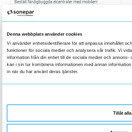
Beställ färdigbyggda elcentraler med mobilen!
2025-03-01
E3 Control nu lanserat en app med vilken man kan beställa
färdigbyggda centraler direkt i mobilen.
Värt att veta om... krav på system för
fastighetsautomation och fastighetsstyrning
Denna webbplats använder cookies
2025-03-01
Vi använder enhetsidentifierare för att anpassa innehållet och
Från den 1 januari 2025 gäller ett nytt krav för större
lokalbyggnader.
funktioner för sociala medier och analysera vår trafik. Vi vi
information från din enhet till de sociala medier och annon
Nya butiken i Malmö öppnad
kan i sin tur kombinera informationen med annan information 
2025-02-01
Den 7:e januari slog vi upp portarna till vår nya i Malmö.
in när du har använt deras tjänster.
Värt att veta om…Dali-2 och D4i
2025-02-01
DALI står för ”Digital Adressable Lighting Interface”
Värt att veta om… Digitala låssystem
2025-01-01
De största fördelarna med ett digitalt låssystem är förenklad
Tillåt alla
administration och lägre kostnader
Förändrade priser 2025-01-08
2024-12-06