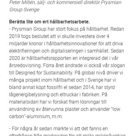
Peter Miltén, sälj- och kommersiell direktör Prysmian
Group Sverige
Berätta lite om ert hållbarhetsarbete.
- Prysmian Group har stort fokus på hållbarhet. Redan
2019 togs beslutet att vi skulle investera över 4
miljarder kronor i hållbarhetsinnovationer för att driva
elektrifieringen och digitaliseringen i samhället. Sedan
2020 är hållbarhetsrapporten en integrerad del i vår
årsredovisning. Förra året ändrade vi också vår slogan
till Designed for Sustainability. På global nivå driver vi
många projekt inom hållbarhet och i Sverige har vi
bland annat köpt fossilfri el sedan 2014, har styrd
lågenergibelysning och eltruckar i fabriken. På
materialsidan har vi forskat fram lösningar till
användning av återvunna plaster och använder ”low
carbon”-aluminium, m.m.
- För några år sedan märkte vi att det fanns en
efterfrågan från marknaden för att mäta miljöpåverkan