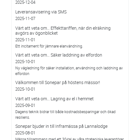
2025-12-04
Leveransavisering via SMS
2025-11-07
Värt att veta om… Effekttariffen, när din elräkning
avgörs av ögonblicket
2025-11-01
Ett incitament för jämnare elanvändning.
Värt att veta om… Säker laddning av elfordon
2025-10-01
Ny vägledning för säker installation, användning och laddning av
elfordon
Välkommen till Sonepar på höstens mässor!
2025-10-01
Värt att veta om... Lagring av el i hemmet
2025-09-01
Dagens teknik bidrar till både kostnadsbesparingar och ökad
resiliens.
Sonepar bjuder in till Inframässa på Lannalodge
2025-08-01
Mässa tillsammans med ett 30-tal av våra strategiska leverantörer.