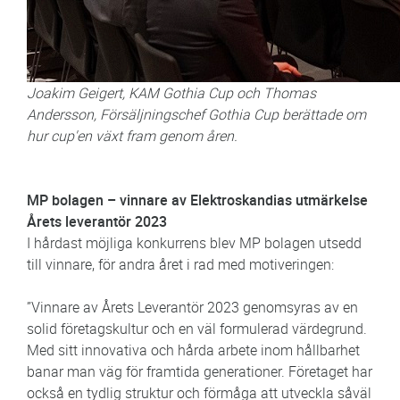
Joakim Geigert, KAM Gothia Cup och Thomas
Andersson, Försäljningschef Gothia Cup berättade om
hur cup'en växt fram genom åren.
MP bolagen – vinnare av Elektroskandias utmärkelse
Årets leverantör 2023
I hårdast möjliga konkurrens blev MP bolagen utsedd
till vinnare, för andra året i rad med motiveringen:
”Vinnare av Årets Leverantör 2023 genomsyras av en
solid företagskultur och en väl formulerad värdegrund.
Med sitt innovativa och hårda arbete inom hållbarhet
banar man väg för framtida generationer. Företaget har
också en tydlig struktur och förmåga att utveckla såväl