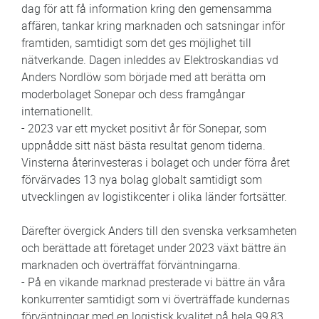
dag för att få information kring den gemensamma
affären, tankar kring marknaden och satsningar inför
framtiden, samtidigt som det ges möjlighet till
nätverkande. Dagen inleddes av Elektroskandias vd
Anders Nordlöw som började med att berätta om
moderbolaget Sonepar och dess framgångar
internationellt.
- 2023 var ett mycket positivt år för Sonepar, som
uppnådde sitt näst bästa resultat genom tiderna.
Vinsterna återinvesteras i bolaget och under förra året
förvärvades 13 nya bolag globalt samtidigt som
utvecklingen av logistikcenter i olika länder fortsätter.
Därefter övergick Anders till den svenska verksamheten
och berättade att företaget under 2023 växt bättre än
marknaden och överträffat förväntningarna.
- På en vikande marknad presterade vi bättre än våra
konkurrenter samtidigt som vi överträffade kundernas
förväntningar med en logistisk kvalitet på hela 99,83