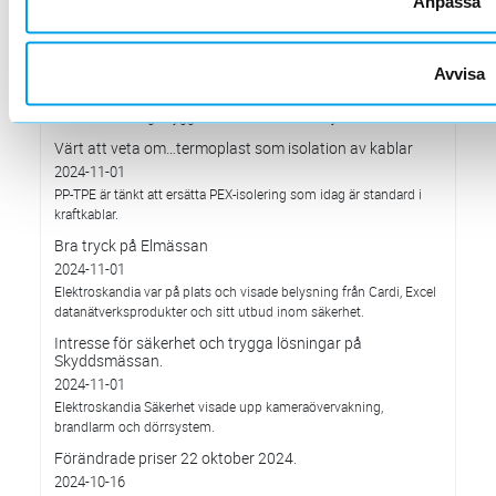
Anpassa
Värt att veta om… Nytt EU direktiv gällande laddning på
parkeringar
Avvisa
2024-12-01
Från 2021 gäller kraven för nybyggnation, medan retroaktiva krav
för vissa befintliga byggnader införs från den 1 januari 2025.
Värt att veta om…termoplast som isolation av kablar
2024-11-01
PP-TPE är tänkt att ersätta PEX-isolering som idag är standard i
kraftkablar.
Bra tryck på Elmässan
2024-11-01
Elektroskandia var på plats och visade belysning från Cardi, Excel
datanätverksprodukter och sitt utbud inom säkerhet.
Intresse för säkerhet och trygga lösningar på
Skyddsmässan.
2024-11-01
Elektroskandia Säkerhet visade upp kameraövervakning,
brandlarm och dörrsystem.
Förändrade priser 22 oktober 2024.
2024-10-16