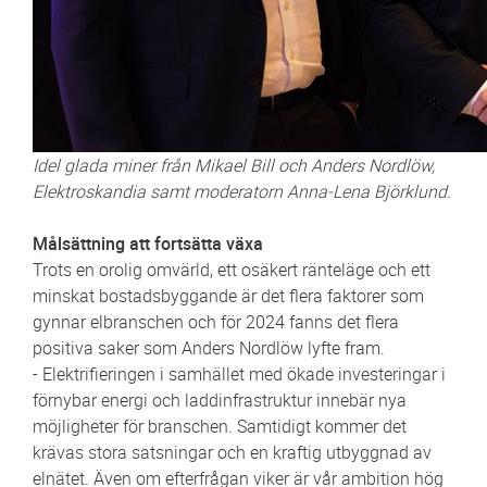
Idel glada miner från Mikael Bill och Anders Nordlöw,
Elektroskandia samt moderatorn Anna-Lena Björklund.
Målsättning att fortsätta växa
Trots en orolig omvärld, ett osäkert ränteläge och ett
minskat bostadsbyggande är det flera faktorer som
gynnar elbranschen och för 2024 fanns det flera
positiva saker som Anders Nordlöw lyfte fram.
- Elektrifieringen i samhället med ökade investeringar i
förnybar energi och laddinfrastruktur innebär nya
möjligheter för branschen. Samtidigt kommer det
krävas stora satsningar och en kraftig utbyggnad av
elnätet. Även om efterfrågan viker är vår ambition hög