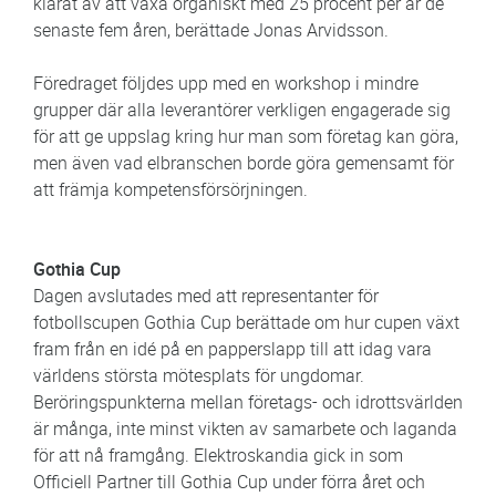
klarat av att växa organiskt med 25 procent per år de
senaste fem åren, berättade Jonas Arvidsson.
Föredraget följdes upp med en workshop i mindre
grupper där alla leverantörer verkligen engagerade sig
för att ge uppslag kring hur man som företag kan göra,
men även vad elbranschen borde göra gemensamt för
att främja kompetensförsörjningen.
Gothia Cup
Dagen avslutades med att representanter för
fotbollscupen Gothia Cup berättade om hur cupen växt
fram från en idé på en papperslapp till att idag vara
världens största mötesplats för ungdomar.
Beröringspunkterna mellan företags- och idrottsvärlden
är många, inte minst vikten av samarbete och laganda
för att nå framgång. Elektroskandia gick in som
Officiell Partner till Gothia Cup under förra året och