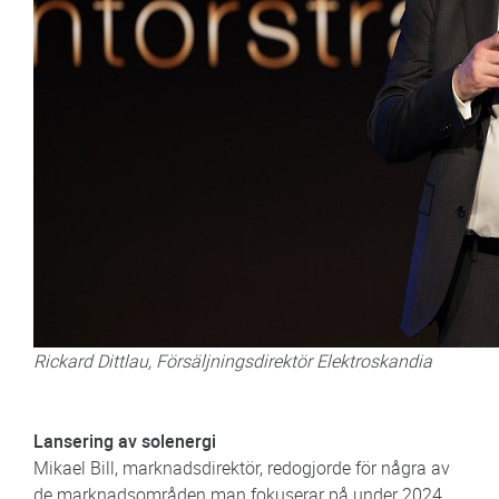
Rickard Dittlau, Försäljningsdirektör Elektroskandia
Lansering av solenergi
Mikael Bill, marknadsdirektör, redogjorde för några av
de marknadsområden man fokuserar på under 2024.