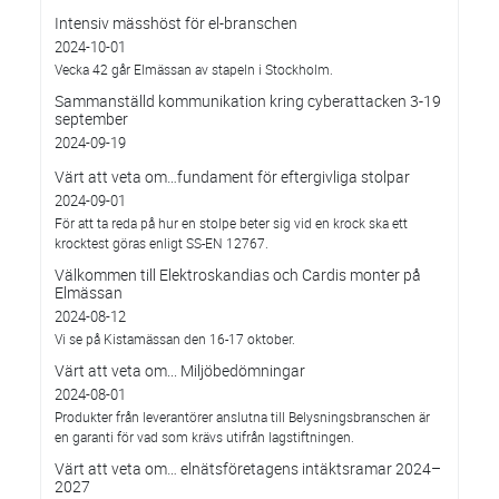
Intensiv mässhöst för el-branschen
2024-10-01
Vecka 42 går Elmässan av stapeln i Stockholm.
Sammanställd kommunikation kring cyberattacken 3-19
september
2024-09-19
Värt att veta om…fundament för eftergivliga stolpar
2024-09-01
För att ta reda på hur en stolpe beter sig vid en krock ska ett
krocktest göras enligt SS-EN 12767.
Välkommen till Elektroskandias och Cardis monter på
Elmässan
2024-08-12
Vi se på Kistamässan den 16-17 oktober.
Värt att veta om... Miljöbedömningar
2024-08-01
Produkter från leverantörer anslutna till Belysningsbranschen är
en garanti för vad som krävs utifrån lagstiftningen.
Värt att veta om… elnätsföretagens intäktsramar 2024–
2027