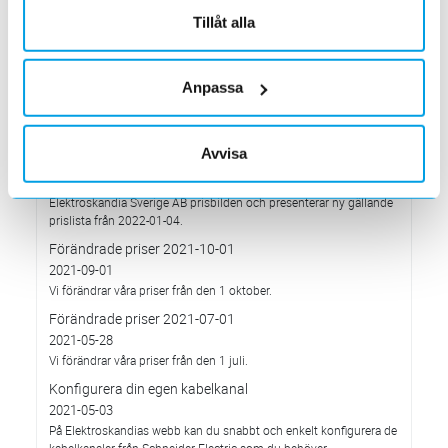
2022-03-03
Tillåt alla
har Elektroskandia adresserat och tagit avstånd från alla
pågående affärsrelationer med Ryssland & Belarus.
Förändrade priser 2022-04-01
Anpassa
2022-03-01
Med anledning av stigande komponent- och metallpriser.
Prisavisering per den 4:e januari 2022
Avvisa
2021-12-03
Med anledning av rådande omvärldsläge så justerar
Elektroskandia Sverige AB prisbilden och presenterar ny gällande
prislista från 2022-01-04.
Förändrade priser 2021-10-01
2021-09-01
Vi förändrar våra priser från den 1 oktober.
Förändrade priser 2021-07-01
2021-05-28
Vi förändrar våra priser från den 1 juli.
Konfigurera din egen kabelkanal
2021-05-03
På Elektroskandias webb kan du snabbt och enkelt konfigurera de