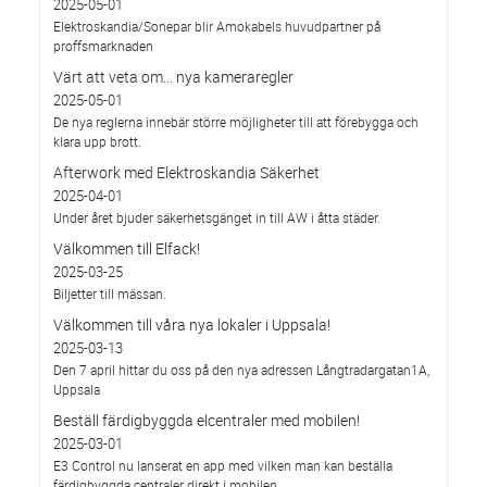
2025-05-01
Elektroskandia/Sonepar blir Amokabels huvudpartner på
proffsmarknaden
Värt att veta om... nya kameraregler
2025-05-01
De nya reglerna innebär större möjligheter till att förebygga och
klara upp brott.
Afterwork med Elektroskandia Säkerhet
2025-04-01
Under året bjuder säkerhetsgänget in till AW i åtta städer.
Välkommen till Elfack!
2025-03-25
Biljetter till mässan.
Välkommen till våra nya lokaler i Uppsala!
2025-03-13
Den 7 april hittar du oss på den nya adressen Långtradargatan1A,
Uppsala
Beställ färdigbyggda elcentraler med mobilen!
2025-03-01
E3 Control nu lanserat en app med vilken man kan beställa
färdigbyggda centraler direkt i mobilen.