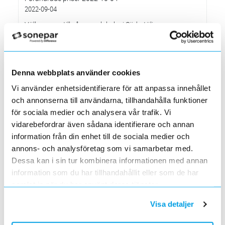
2022-09-04
Välkommen till våra nya lokaler i Södertälje
2022-05-31
Den 1 juni har vi ny adress i Södertälje
Förändrade priser 2022-06-30
2022-05-27
Denna webbplats använder cookies
Grundkurs för installatörer av Charge Amps produkter
Vi använder enhetsidentifierare för att anpassa innehållet
2022-04-01
och annonserna till användarna, tillhandahålla funktioner
En grundläggande certifieringsutbildning för installatörer
för sociala medier och analysera vår trafik. Vi
Förändrade priser 2022-05-01
vidarebefordrar även sådana identifierare och annan
2022-03-31
information från din enhet till de sociala medier och
Med anledning av stigande råvarupriser.
annons- och analysföretag som vi samarbetar med.
Ecovadis ger Elektroskandia högsta betyg inom
Dessa kan i sin tur kombinera informationen med annan
hållbarhetsarbete
information som du har tillhandahållit eller som de har
2022-03-21
samlat in när du har använt deras tjänster.
Det oberoende analysföretaget Ecovadis har tilldelat
Elektroskandia högsta möjliga betyg, Platina, för företagets
hållbarhetsarbete.
Visa detaljer
Med anledning av Rysslands invasion av Ukraina