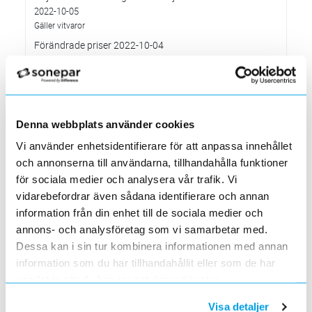
2022-10-05
Gäller vitvaror
Förändrade priser 2022-10-04
2022-09-04
Välkommen till våra nya lokaler i Södertälje
2022-05-31
Den 1 juni har vi ny adress i Södertälje
Denna webbplats använder cookies
Förändrade priser 2022-06-30
2022-05-27
Vi använder enhetsidentifierare för att anpassa innehållet
och annonserna till användarna, tillhandahålla funktioner
Grundkurs för installatörer av Charge Amps produkter
för sociala medier och analysera vår trafik. Vi
2022-04-01
En grundläggande certifieringsutbildning för installatörer
vidarebefordrar även sådana identifierare och annan
information från din enhet till de sociala medier och
Förändrade priser 2022-05-01
annons- och analysföretag som vi samarbetar med.
2022-03-31
Med anledning av stigande råvarupriser.
Dessa kan i sin tur kombinera informationen med annan
information som du har tillhandahållit eller som de har
Ecovadis ger Elektroskandia högsta betyg inom
hållbarhetsarbete
samlat in när du har använt deras tjänster.
2022-03-21
Det oberoende analysföretaget Ecovadis har tilldelat
Visa detaljer