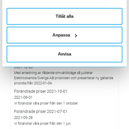
Elektroskandia högsta möjliga betyg, Platina, för företagets
hållbarhetsarbete.
Med anledning av Rysslands invasion av Ukraina
Tillåt alla
2022-03-03
har Elektroskandia adresserat och tagit avstånd från alla
pågående affärsrelationer med Ryssland & Belarus.
Anpassa
Förändrade priser 2022-04-01
2022-03-01
Med anledning av stigande komponent- och metallpriser.
Avvisa
Prisavisering per den 4:e januari 2022
2021-12-03
Med anledning av rådande omvärldsläge så justerar
Elektroskandia Sverige AB prisbilden och presenterar ny gällande
prislista från 2022-01-04.
Förändrade priser 2021-10-01
2021-09-01
Vi förändrar våra priser från den 1 oktober.
Förändrade priser 2021-07-01
2021-05-28
Vi förändrar våra priser från den 1 juli.