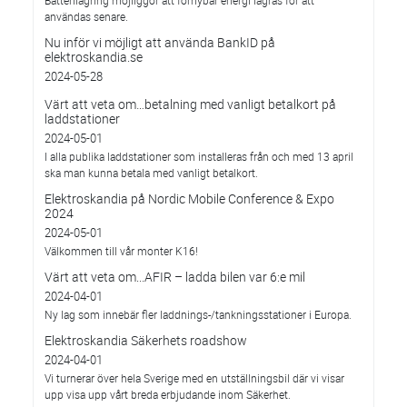
Batterilagring möjliggör att förnybar energi lagras för att
användas senare.
Nu inför vi möjligt att använda BankID på
elektroskandia.se
2024-05-28
Värt att veta om…betalning med vanligt betalkort på
laddstationer
2024-05-01
I alla publika laddstationer som installeras från och med 13 april
ska man kunna betala med vanligt betalkort.
Elektroskandia på Nordic Mobile Conference & Expo
2024
2024-05-01
Välkommen till vår monter K16!
Värt att veta om...AFIR – ladda bilen var 6:e mil
2024-04-01
Ny lag som innebär fler laddnings-/tankningsstationer i Europa.
Elektroskandia Säkerhets roadshow
2024-04-01
Vi turnerar över hela Sverige med en utställningsbil där vi visar
upp visa upp vårt breda erbjudande inom Säkerhet.