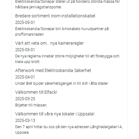
Elektroskandia/Sonepar ställer ut på Nordens största mässa för
hållbara järnvägstransporter.
Bredare sortiment inom installationskabel
2025-05-01
Elektroskandia/Sonepar blir Amokabels huvudpartner på
proffsmarknaden
Värt att veta om... nya kameraregler
2025-05-01
De nya reglerna innebär större möjligheter till att förebygga och
klara upp brott.
Afterwork med Elektroskandia Säkerhet
2025-04-01
Under året bjuder säkerhetsgänget in till AW i åtta städer.
Välkommen till Elfack!
2025-03-25
Biljetter till mässan.
Välkommen till våra nya lokaler i Uppsala!
2025-03-13
Den 7 april hittar du oss på den nya adressen Långtradargatan1A,
Uppsala