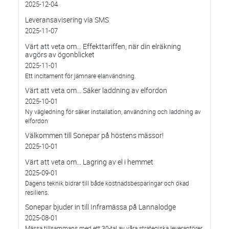
2025-12-04
Leveransavisering via SMS
2025-11-07
Värt att veta om… Effekttariffen, när din elräkning
avgörs av ögonblicket
2025-11-01
Ett incitament för jämnare elanvändning.
Värt att veta om… Säker laddning av elfordon
2025-10-01
Ny vägledning för säker installation, användning och laddning av
elfordon
Välkommen till Sonepar på höstens mässor!
2025-10-01
Värt att veta om... Lagring av el i hemmet
2025-09-01
Dagens teknik bidrar till både kostnadsbesparingar och ökad
resiliens.
Sonepar bjuder in till Inframässa på Lannalodge
2025-08-01
Mässa tillsammans med ett 30-tal av våra strategiska leverantörer.