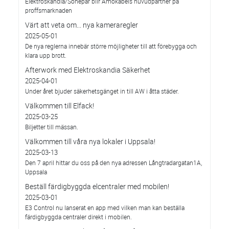
Elektroskandia/Sonepar blir Amokabels huvudpartner på
proffsmarknaden
Värt att veta om... nya kameraregler
2025-05-01
De nya reglerna innebär större möjligheter till att förebygga och
klara upp brott.
Afterwork med Elektroskandia Säkerhet
2025-04-01
Under året bjuder säkerhetsgänget in till AW i åtta städer.
Välkommen till Elfack!
2025-03-25
Biljetter till mässan.
Välkommen till våra nya lokaler i Uppsala!
2025-03-13
Den 7 april hittar du oss på den nya adressen Långtradargatan1A,
Uppsala
Beställ färdigbyggda elcentraler med mobilen!
2025-03-01
E3 Control nu lanserat en app med vilken man kan beställa
färdigbyggda centraler direkt i mobilen.