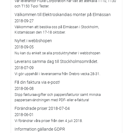
Vår leverantör Fluke Corporation har valt att återkalla T110, T130
och T150 T-pol Tester.
Välkommen till Elektroskandias monter på Elmässan
2018-09-27
Välkommen att besöka oss på Elmässan i Stockholm,
Kistamässan den 17-18 oktober.
Nyhet i webbshopen
2018-09-05
Nu kan du enkelt se alla produktnyheter i webbshopen
Leverans samma dag till Stockholmsområdet.
2018-07-09
Vi gör uppehåll i leveranserna från Örebro vecka 28-31.
Få din faktura via e-post!
2018-06-08
Slipp fakturaavgifter och pappersfakturor samt minska
pappersanvändningen med PDF- eller e-faktura!
Förändrade priser 2018-07-04
2018-06-01
Vi förändrar våra priser från den 4 juli 2018.
Information gällande GDPR