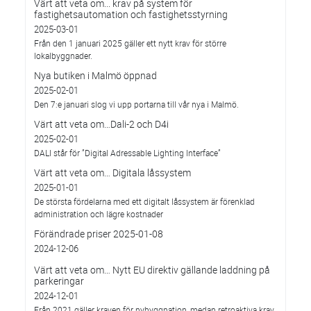
Värt att veta om... krav på system för
fastighetsautomation och fastighetsstyrning
2025-03-01
Från den 1 januari 2025 gäller ett nytt krav för större
lokalbyggnader.
Nya butiken i Malmö öppnad
2025-02-01
Den 7:e januari slog vi upp portarna till vår nya i Malmö.
Värt att veta om…Dali-2 och D4i
2025-02-01
DALI står för ”Digital Adressable Lighting Interface”
Värt att veta om… Digitala låssystem
2025-01-01
De största fördelarna med ett digitalt låssystem är förenklad
administration och lägre kostnader
Förändrade priser 2025-01-08
2024-12-06
Värt att veta om… Nytt EU direktiv gällande laddning på
parkeringar
2024-12-01
Från 2021 gäller kraven för nybyggnation, medan retroaktiva krav