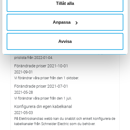
har Elektroskandia adresserat och tagit avstånd från alla
Tillåt alla
pågående affärsrelationer med Ryssland & Belarus.
Förändrade priser 2022-04-01
2022-03-01
Anpassa
Med anledning av stigande komponent- och metallpriser.
Prisavisering per den 4:e januari 2022
2021-12-03
Avvisa
Med anledning av rådande omvärldsläge så justerar
Elektroskandia Sverige AB prisbilden och presenterar ny gällande
prislista från 2022-01-04.
Förändrade priser 2021-10-01
2021-09-01
Vi förändrar våra priser från den 1 oktober.
Förändrade priser 2021-07-01
2021-05-28
Vi förändrar våra priser från den 1 juli.
Konfigurera din egen kabelkanal
2021-05-03
På Elektroskandias webb kan du snabbt och enkelt konfigurera de
kabelkanaler från Schneider Electric som du behöver.