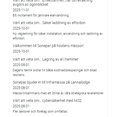
Värt att veta om… Effekttariffen, när din elräkning
avgörs av ögonblicket
2025-11-01
Ett incitament för jämnare elanvändning.
Värt att veta om… Säker laddning av elfordon
2025-10-01
Ny vägledning för säker installation, användning och laddning av
elfordon
Välkommen till Sonepar på höstens mässor!
2025-10-01
Värt att veta om... Lagring av el i hemmet
2025-09-01
Dagens teknik bidrar till både kostnadsbesparingar och ökad
resiliens.
Sonepar bjuder in till Inframässa på Lannalodge
2025-08-01
Mässa tillsammans med ett 30-tal av våra strategiska leverantörer.
Värt att veta om... cybersäkerhet med NIS2
2025-08-01
Fler sektorer och företag som omfattas.