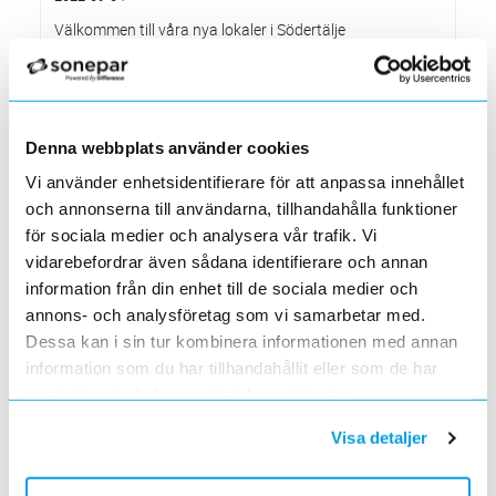
Välkommen till våra nya lokaler i Södertälje
2022-05-31
Den 1 juni har vi ny adress i Södertälje
Förändrade priser 2022-06-30
2022-05-27
Denna webbplats använder cookies
Grundkurs för installatörer av Charge Amps produkter
Vi använder enhetsidentifierare för att anpassa innehållet
2022-04-01
och annonserna till användarna, tillhandahålla funktioner
En grundläggande certifieringsutbildning för installatörer
för sociala medier och analysera vår trafik. Vi
Förändrade priser 2022-05-01
vidarebefordrar även sådana identifierare och annan
2022-03-31
information från din enhet till de sociala medier och
Med anledning av stigande råvarupriser.
annons- och analysföretag som vi samarbetar med.
Ecovadis ger Elektroskandia högsta betyg inom
hållbarhetsarbete
Dessa kan i sin tur kombinera informationen med annan
2022-03-21
information som du har tillhandahållit eller som de har
Det oberoende analysföretaget Ecovadis har tilldelat
samlat in när du har använt deras tjänster.
Elektroskandia högsta möjliga betyg, Platina, för företagets
hållbarhetsarbete.
Visa detaljer
Med anledning av Rysslands invasion av Ukraina
2022-03-03