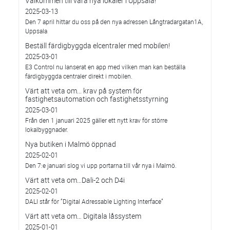
Välkommen till våra nya lokaler i Uppsala!
2025-03-13
Den 7 april hittar du oss på den nya adressen Långtradargatan1A,
Uppsala
Beställ färdigbyggda elcentraler med mobilen!
2025-03-01
E3 Control nu lanserat en app med vilken man kan beställa
färdigbyggda centraler direkt i mobilen.
Värt att veta om... krav på system för
fastighetsautomation och fastighetsstyrning
2025-03-01
Från den 1 januari 2025 gäller ett nytt krav för större
lokalbyggnader.
Nya butiken i Malmö öppnad
2025-02-01
Den 7:e januari slog vi upp portarna till vår nya i Malmö.
Värt att veta om…Dali-2 och D4i
2025-02-01
DALI står för ”Digital Adressable Lighting Interface”
Värt att veta om… Digitala låssystem
2025-01-01