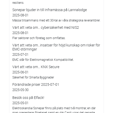
resiliens.
Sonepar bjuder in till Inframässa på Lannalodge
2025-08-01
Mässa tillsammans med ett 30-tal av våra strategiska leverantörer.
Värt att veta om... cybersäkerhet med NIS2
2025-08-01
Fler sektorer och företag som omfattas.
Värt att veta om…insatser för höjd kunskap om risker för
EMC-störningar
2025-07-01
EMC står för Elektromagnetisk Kompatibilitet.
Värt att veta om… KNX Secure
2025-06-01
Säkerhet för Smarta Byggnader
Förändrade priser 2025-07-01
2025-05-30
Besök oss på Elfack!
2025-05-01
Elektroskandia/Sonepar finns på plats med två montrar, en där
man presenterar företaget samt en där Cardi visar det senaste