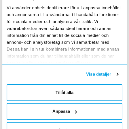
Ecovadis ger Elektroskandia högsta betyg inom
Vi använder enhetsidentifierare för att anpassa innehållet
hållbarhetsarbete
2022-03-21
och annonserna till användarna, tillhandahålla funktioner
Det oberoende analysföretaget Ecovadis har tilldelat
för sociala medier och analysera vår trafik. Vi
Elektroskandia högsta möjliga betyg, Platina, för företagets
vidarebefordrar även sådana identifierare och annan
hållbarhetsarbete.
information från din enhet till de sociala medier och
Med anledning av Rysslands invasion av Ukraina
annons- och analysföretag som vi samarbetar med.
2022-03-03
Dessa kan i sin tur kombinera informationen med annan
har Elektroskandia adresserat och tagit avstånd från alla
information som du har tillhandahållit eller som de har
pågående affärsrelationer med Ryssland & Belarus.
samlat in när du har använt deras tjänster.
Förändrade priser 2022-04-01
2022-03-01
Visa detaljer
Med anledning av stigande komponent- och metallpriser.
Prisavisering per den 4:e januari 2022
2021-12-03
Tillåt alla
Med anledning av rådande omvärldsläge så justerar
Elektroskandia Sverige AB prisbilden och presenterar ny gällande
prislista från 2022-01-04.
Anpassa
Förändrade priser 2021-10-01
2021-09-01
Vi förändrar våra priser från den 1 oktober.