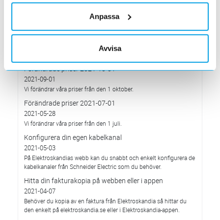
Med anledning av stigande komponent- och metallpriser.
Prisavisering per den 4:e januari 2022
Anpassa
2021-12-03
Med anledning av rådande omvärldsläge så justerar
Elektroskandia Sverige AB prisbilden och presenterar ny gällande
Avvisa
prislista från 2022-01-04.
Förändrade priser 2021-10-01
2021-09-01
Vi förändrar våra priser från den 1 oktober.
Förändrade priser 2021-07-01
2021-05-28
Vi förändrar våra priser från den 1 juli.
Konfigurera din egen kabelkanal
2021-05-03
På Elektroskandias webb kan du snabbt och enkelt konfigurera de
kabelkanaler från Schneider Electric som du behöver.
Hitta din fakturakopia på webben eller i appen
2021-04-07
Behöver du kopia av en faktura från Elektroskandia så hittar du
den enkelt på elektroskandia.se eller i Elektro­skandia-appen.