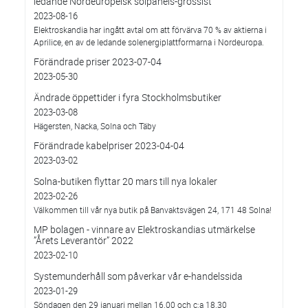
ledande Nordeuropeisk solpanels-grossist
2023-08-16
Elektroskandia har ingått avtal om att förvärva 70 % av aktierna i
Aprilice, en av de ledande solenergiplattformarna i Nordeuropa.
Förändrade priser 2023-07-04
2023-05-30
Ändrade öppettider i fyra Stockholmsbutiker
2023-03-08
Hägersten, Nacka, Solna och Täby
Förändrade kabelpriser 2023-04-04
2023-03-02
Solna-butiken flyttar 20 mars till nya lokaler
2023-02-26
Välkommen till vår nya butik på Banvaktsvägen 24, 171 48 Solna!
MP bolagen - vinnare av Elektroskandias utmärkelse
”Årets Leverantör” 2022
2023-02-10
Systemunderhåll som påverkar vår e-handelssida
2023-01-29
Söndagen den 29 januari mellan 16.00 och c:a 18.30