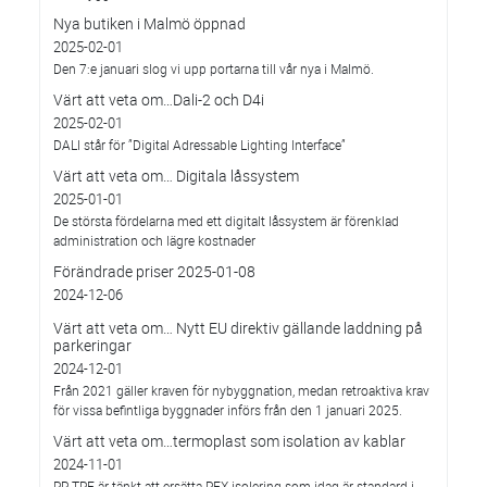
Nya butiken i Malmö öppnad
2025-02-01
Den 7:e januari slog vi upp portarna till vår nya i Malmö.
Värt att veta om…Dali-2 och D4i
2025-02-01
DALI står för ”Digital Adressable Lighting Interface”
Värt att veta om… Digitala låssystem
2025-01-01
De största fördelarna med ett digitalt låssystem är förenklad
administration och lägre kostnader
Förändrade priser 2025-01-08
2024-12-06
Värt att veta om… Nytt EU direktiv gällande laddning på
parkeringar
2024-12-01
Från 2021 gäller kraven för nybyggnation, medan retroaktiva krav
för vissa befintliga byggnader införs från den 1 januari 2025.
Värt att veta om…termoplast som isolation av kablar
2024-11-01
PP-TPE är tänkt att ersätta PEX-isolering som idag är standard i