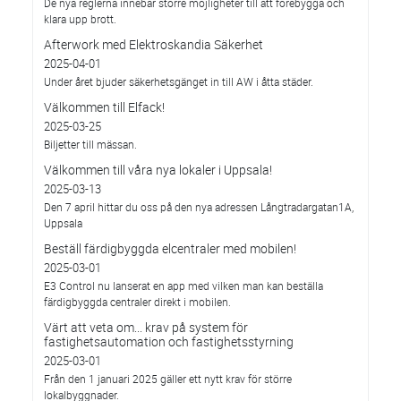
De nya reglerna innebär större möjligheter till att förebygga och
klara upp brott.
Afterwork med Elektroskandia Säkerhet
2025-04-01
Under året bjuder säkerhetsgänget in till AW i åtta städer.
Välkommen till Elfack!
2025-03-25
Biljetter till mässan.
Välkommen till våra nya lokaler i Uppsala!
2025-03-13
Den 7 april hittar du oss på den nya adressen Långtradargatan1A,
Uppsala
Beställ färdigbyggda elcentraler med mobilen!
2025-03-01
E3 Control nu lanserat en app med vilken man kan beställa
färdigbyggda centraler direkt i mobilen.
Värt att veta om... krav på system för
fastighetsautomation och fastighetsstyrning
2025-03-01
Från den 1 januari 2025 gäller ett nytt krav för större
lokalbyggnader.