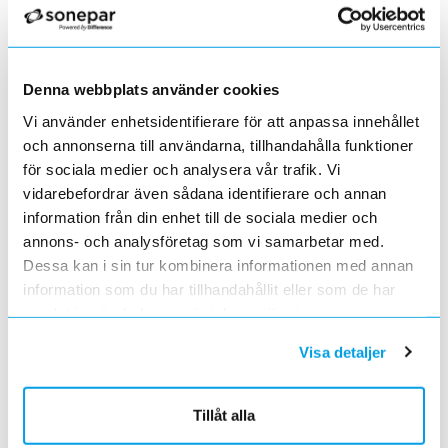
Förändrade priser 2022-06-30
2022-05-27
Grundkurs för installatörer av Charge Amps produkter
2022-04-01
Denna webbplats använder cookies
En grundläggande certifieringsutbildning för installatörer
Vi använder enhetsidentifierare för att anpassa innehållet
Förändrade priser 2022-05-01
och annonserna till användarna, tillhandahålla funktioner
2022-03-31
för sociala medier och analysera vår trafik. Vi
Med anledning av stigande råvarupriser.
vidarebefordrar även sådana identifierare och annan
Ecovadis ger Elektroskandia högsta betyg inom
hållbarhetsarbete
information från din enhet till de sociala medier och
2022-03-21
annons- och analysföretag som vi samarbetar med.
Det oberoende analysföretaget Ecovadis har tilldelat
Dessa kan i sin tur kombinera informationen med annan
Elektroskandia högsta möjliga betyg, Platina, för företagets
information som du har tillhandahållit eller som de har
hållbarhetsarbete.
samlat in när du har använt deras tjänster.
Med anledning av Rysslands invasion av Ukraina
2022-03-03
Visa detaljer
har Elektroskandia adresserat och tagit avstånd från alla
pågående affärsrelationer med Ryssland & Belarus.
Förändrade priser 2022-04-01
Tillåt alla
2022-03-01