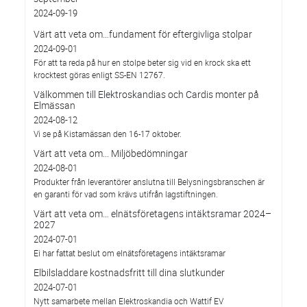
2024-09-19
Värt att veta om…fundament för eftergivliga stolpar
2024-09-01
För att ta reda på hur en stolpe beter sig vid en krock ska ett
krocktest göras enligt SS-EN 12767.
Välkommen till Elektroskandias och Cardis monter på
Elmässan
2024-08-12
Vi se på Kistamässan den 16-17 oktober.
Värt att veta om... Miljöbedömningar
2024-08-01
Produkter från leverantörer anslutna till Belysningsbranschen är
en garanti för vad som krävs utifrån lagstiftningen.
Värt att veta om… elnätsföretagens intäktsramar 2024–
2027
2024-07-01
Ei har fattat beslut om elnätsföretagens intäktsramar
Elbilsladdare kostnadsfritt till dina slutkunder
2024-07-01
Nytt samarbete mellan Elektroskandia och Wattif EV