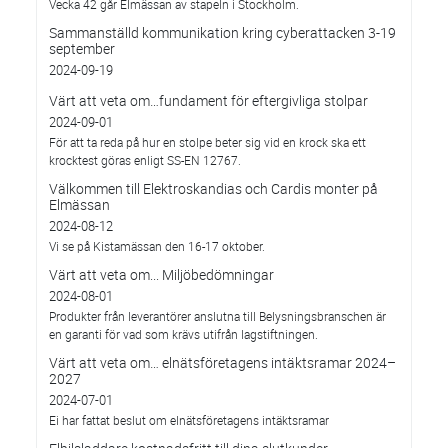
Vecka 42 går Elmässan av stapeln i Stockholm.
Sammanställd kommunikation kring cyberattacken 3-19
september
2024-09-19
Värt att veta om…fundament för eftergivliga stolpar
2024-09-01
För att ta reda på hur en stolpe beter sig vid en krock ska ett
krocktest göras enligt SS-EN 12767.
Välkommen till Elektroskandias och Cardis monter på
Elmässan
2024-08-12
Vi se på Kistamässan den 16-17 oktober.
Värt att veta om... Miljöbedömningar
2024-08-01
Produkter från leverantörer anslutna till Belysningsbranschen är
en garanti för vad som krävs utifrån lagstiftningen.
Värt att veta om… elnätsföretagens intäktsramar 2024–
2027
2024-07-01
Ei har fattat beslut om elnätsföretagens intäktsramar