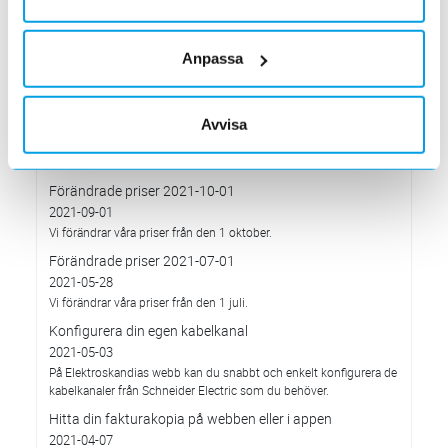
Förändrade priser 2022-04-01
2022-03-01
Med anledning av stigande komponent- och metallpriser.
Anpassa
Prisavisering per den 4:e januari 2022
2021-12-03
Avvisa
Med anledning av rådande omvärldsläge så justerar
Elektroskandia Sverige AB prisbilden och presenterar ny gällande
prislista från 2022-01-04.
Förändrade priser 2021-10-01
2021-09-01
Vi förändrar våra priser från den 1 oktober.
Förändrade priser 2021-07-01
2021-05-28
Vi förändrar våra priser från den 1 juli.
Konfigurera din egen kabelkanal
2021-05-03
På Elektroskandias webb kan du snabbt och enkelt konfigurera de
kabelkanaler från Schneider Electric som du behöver.
Hitta din fakturakopia på webben eller i appen
2021-04-07