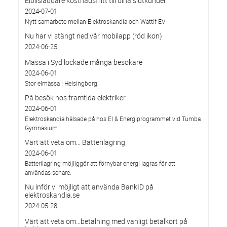
Elbilsladdare kostnadsfritt till dina slutkunder
2024-07-01
Nytt samarbete mellan Elektroskandia och Wattif EV
Nu har vi stängt ned vår mobilapp (röd ikon)
2024-06-25
Mässa i Syd lockade många besökare
2024-06-01
Stor elmässa i Helsingborg.
På besök hos framtida elektriker
2024-06-01
Elektroskandia hälsade på hos El & Energiprogrammet vid Tumba
Gymnasium
Värt att veta om... Batterilagring
2024-06-01
Batterilagring möjliggör att förnybar energi lagras för att
användas senare.
Nu inför vi möjligt att använda BankID på
elektroskandia.se
2024-05-28
Värt att veta om…betalning med vanligt betalkort på