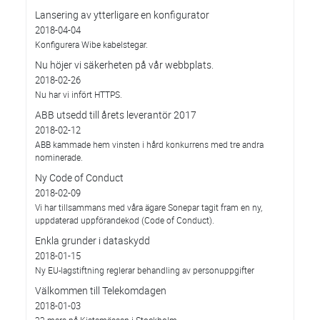
Lansering av ytterligare en konfigurator
2018-04-04
Konfigurera Wibe kabelstegar.
Nu höjer vi säkerheten på vår webbplats.
2018-02-26
Nu har vi infört HTTPS.
ABB utsedd till årets leverantör 2017
2018-02-12
ABB kammade hem vinsten i hård konkurrens med tre andra
nominerade.
Ny Code of Conduct
2018-02-09
Vi har tillsammans med våra ägare Sonepar tagit fram en ny,
uppdaterad uppförandekod (Code of Conduct).
Enkla grunder i dataskydd
2018-01-15
Ny EU-lagstiftning reglerar behandling av personuppgifter
Välkommen till Telekomdagen
2018-01-03
22 mars på Kistamässan i Stockholm