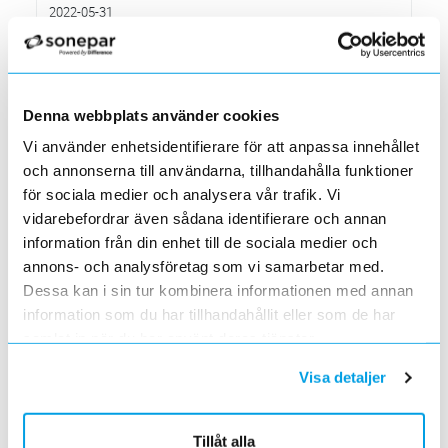
2022-05-31
Den 1 juni har vi ny adress i Södertälje
Förändrade priser 2022-06-30
2022-05-27
Grundkurs för installatörer av Charge Amps produkter
Denna webbplats använder cookies
2022-04-01
Vi använder enhetsidentifierare för att anpassa innehållet
En grundläggande certifieringsutbildning för installatörer
och annonserna till användarna, tillhandahålla funktioner
Förändrade priser 2022-05-01
för sociala medier och analysera vår trafik. Vi
2022-03-31
vidarebefordrar även sådana identifierare och annan
Med anledning av stigande råvarupriser.
information från din enhet till de sociala medier och
Ecovadis ger Elektroskandia högsta betyg inom
annons- och analysföretag som vi samarbetar med.
hållbarhetsarbete
2022-03-21
Dessa kan i sin tur kombinera informationen med annan
Det oberoende analysföretaget Ecovadis har tilldelat
information som du har tillhandahållit eller som de har
Elektroskandia högsta möjliga betyg, Platina, för företagets
samlat in när du har använt deras tjänster.
hållbarhetsarbete.
Med anledning av Rysslands invasion av Ukraina
Visa detaljer
2022-03-03
har Elektroskandia adresserat och tagit avstånd från alla
pågående affärsrelationer med Ryssland & Belarus.
Tillåt alla