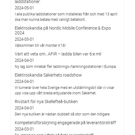
laddstationer
2024-05-01
I alla publika laddstationer som installeras från och med 13 april
ska man kunna betala med vanligt betalkort.
Elektroskandia på Nordic Mobile Conference & Expo
2024
2024-05-01
Välkommen till vår monter K16!
Värt att veta om...AFIR – ladda bilen var 6:e mil
2024-04-01
Ny lag som innebär fler laddnings-/tankningsstationer i Europa.
Elektroskandia Säkerhets roadshow
2024-04-01
Vi turnerar över hela Sverige med en utställningsbil där vi visar
upp visa upp vårt breda erbjudande inom Säkerhet.
Rivstart för nya Skellefteå-butiken
2024-04-01
Den nya butiken är nästan dubbelt så stor som den tidigare.
Kompetensförsörjning engagerade på leverantörsträff
2024-03-01
En utmaning som lyftets på årets leverantörsträff.